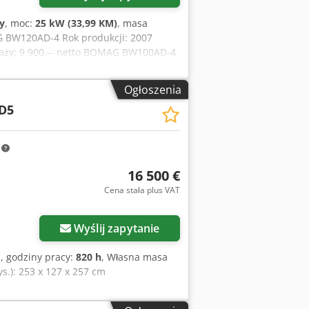
y
, moc:
25 kW (33,99 KM)
, masa
 BW120AD-4 Rok produkcji: 2007
daży: 9 900,-- netto BOMAG BW100AD-4
 600 kg Cena sprzedaży: 8 800,-- netto
1 kW Deutz 2 450 kg Cena sprzedaży: 8
Ogłoszenia
1 godzin 20,1 kW Deutz 2 450 kg Cena
D5
tania dostawa!
m
16 500 €
Cena stała plus VAT
Wyślij zapytanie
1
, godziny pracy:
820 h
, Własna masa
s.): 253 x 127 x 257 cm