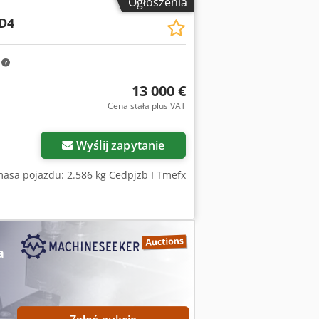
Ogłoszenia
D4
m
13 000 €
Cena stała plus VAT
Wyślij zapytanie
masa pojazdu: 2.586 kg Cedpjzb I Tmefx
a