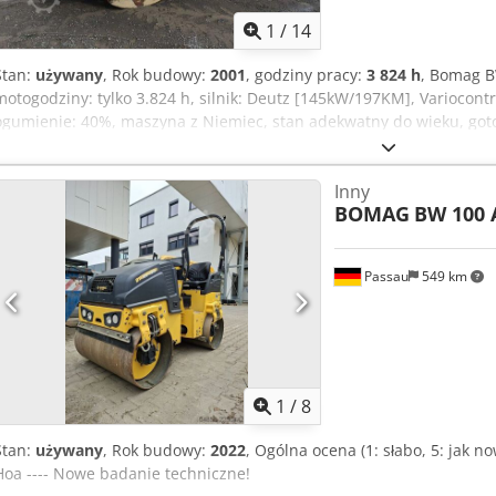
1
/
14
Stan:
używany
, Rok budowy:
2001
, godziny pracy:
3 824 h
, Bomag B
motogodziny: tylko 3.824 h, silnik: Deutz [145kW/197KM], Variocontr
ogumienie: 40%, maszyna z Niemiec, stan adekwatny do wieku, got
przygotujemy dla Państwa ofertę leasingu lub finansowania. Pan Mi
Więcej informacji na naszej stronie internetowej. Zastrzegamy moż
Inny
sprzedaży! Możliwość wynajmu Cedpfxozpdhzj Ag Hjha = Dalsze inf
BOMAG
BW 100 
informacji prosimy o kontakt z Panem Tobiasem Ebertem.
Passau
549 km
1
/
8
Stan:
używany
, Rok budowy:
2022
, Ogólna ocena (1: słabo, 5: jak 
Hoa ---- Nowe badanie techniczne!