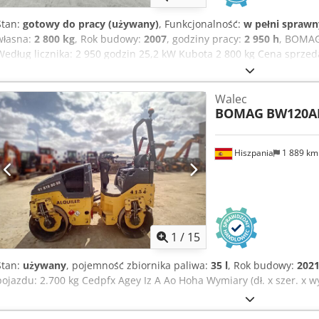
Stan:
gotowy do pracy (używany)
, Funkcjonalność:
w pełni sprawn
własna:
2 800 kg
, Rok budowy:
2007
, godziny pracy:
2 950 h
, BOMAG
Według licznika: 2 950 godzin 25,2 kW Kubota 2 800 kg Cena sprze
Rok produkcji: 2005 Według licznika: 6 594 godzin 25,2 kW Kubota 2
Hamm HD 10 Rok produkcji: 2006 Według licznika: 4 356 godzin 20,
Walec
800,-- netto Hamm HD 10 Rok produkcji: 2006 Według licznika: 7 77
BOMAG
BW120A
sprzedaży: 8 800,-- netto Chodpezc Iyvsfx Ag Hsa Możliwa również 
Hiszpania
1 889 k
1
/
15
Stan:
używany
, pojemność zbiornika paliwa:
35 l
, Rok budowy:
202
pojazdu: 2.700 kg Cedpfx Agey Iz A Ao Hoha Wymiary (dł. x szer. x wy