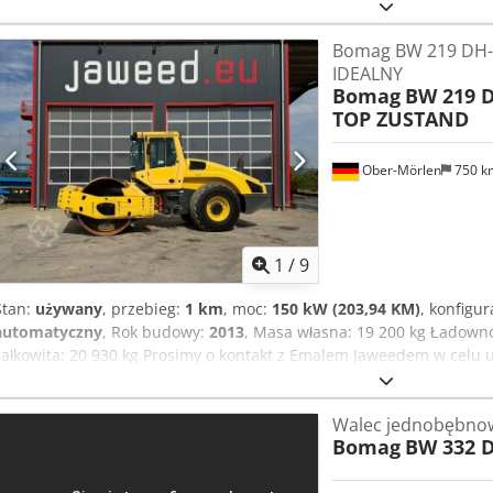
Bomag BW 219 DH-4
IDEALNY
Bomag
BW 219 D
TOP ZUSTAND
Ober-Mörlen
750 
1
/
9
Stan:
używany
, przebieg:
1 km
, moc:
150 kW (203,94 KM)
, konfigur
automatyczny
, Rok budowy:
2013
, Masa własna: 19 200 kg Ładown
całkowita: 20 930 kg Prosimy o kontakt z Emalem Jaweedem w celu u
Cjdpfezgthlox Ag Hoha Walec, Bomag BW 219 DH-4, rok produkcji: 20
długość: 6 000 mm, szerokość: 2 300 mm, wysokość: 3 020 mm, mas
Walec jednobębno
całkowita: 20 930 kg, silnik: Deutz TCD 2012 L06, moc silnika: 150 
Bomag
BW 332 
nominalna: 2 200 obr./min., rozmiar opon: 800/60 R24 10.9, maks. p
(hydrostatyczny napęd jazdy) (SN), hydrostatyczny przegubowy ukła