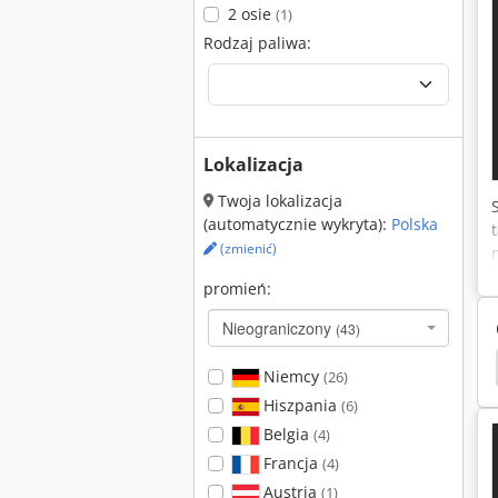
2 osie
(1)
Rodzaj paliwa:
Lokalizacja
Twoja lokalizacja
(automatycznie wykryta):
Polska
(zmienić)
promień:
Nieograniczony
(43)
Walec Zielony Kraju
Hamm 3520
Hamm 3518
Niemcy
(26)
Hiszpania
(6)
Belgia
(4)
Francja
(4)
Austria
(1)