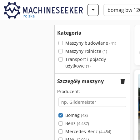
Polska
Kategoria
Maszyny budowlane
(41)
Maszyny rolnicze
(1)
Transport i pojazdy
użytkowe
(1)
Szczegóły maszyny
Producent:
Bomag
(43)
Benz
(4 487)
Mercedes-Benz
(4 484)
MAN
(2 931)