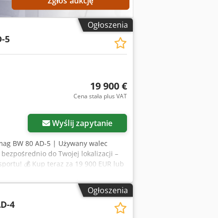
Zgłoś aukcję
Ogłoszenia
-5
19 900 €
Cena stała plus VAT
Wyślij zapytanie
omag BW 80 AD-5 | Używany walec
ezpośrednio do Twojej lokalizacji –
sportu! 💰 Kup teraz za 19 900 EUR lub
maga akceptacji)* 👷‍♂️ Zweryfikowany
 ✅ 0 usterek ℹ️ 0 uwag ⚠️ 📌 Komentarz
Ogłoszenia
m. Brak problemów. 📄 Chcesz
D-4
zówka: Referencja "37599 Equippo" jest
maszyna i nasza usługa wyróżniają się: