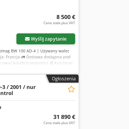
8 500 €
Cena stała plus VAT
Wyślij zapytanie
Bomag BW 100 AD-4 | Używany walec
a: Francja 🚛 Dostawa dostępna pod
acować koszty transportu! 💰 Kup teraz
elką dopłatą (po akceptacji)* 👷‍♂️
twierdzonych ✅ 2 drobne
Ogłoszenia
na, kilka rys i podejrzenie
3 / 2001 / nur
rt z inspekcji, dodatkowe zdjęcia lub
ontrol
to wykorzystywany do wyszukiwania
za oferta są wyjątkowe: ✔ Kompleksowa
io na miejsce pracy ✔ Gwarancja
ukasz innych maszyn? Oferujemy
31 890 €
atorów sprzętu – wygodnie dostępne na
Cena stała plus VAT