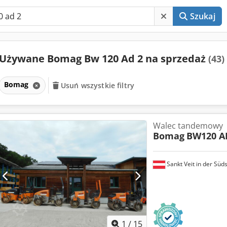
Szukaj
Używane Bomag Bw 120 Ad 2 na sprzedaż
(43)
Bomag
Usuń wszystkie filtry
Walec tandemowy
Bomag
BW120 A
Sankt Veit in der Süd
1
/
15