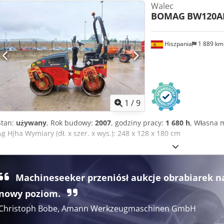
Walec
BOMAG
BW120A
Hiszpania
1 889 k
1
/
9
Stan:
używany
, Rok budowy:
2007
, godziny pracy:
1 680 h
, Własna 
Ag Hjha Wymiary (dł. x szer. x wys.): 248 x 128 x 180 cm
Machineseeker przeniósł aukcje obrabiarek n
nowy poziom.
Christoph Bobe, Amann Werkzeugmaschinen GmbH