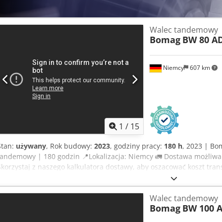
Walec tandemowy
Bomag
BW 80 AD
Niemcy
607 km
1
/
15
Stan:
używany
, Rok budowy:
2023
, godziny pracy:
180 h
, 2023 | B
tandemowy | 180 godzin 📍Lokalizacja: Niemcy 🚛 Dostawa możliwa b
Skorzystaj z naszego kalkulatora dostawy, aby oszacować koszt tran
złóż ofertę. Płatność przy odbiorze dostępna za niewielką opłatą (wy
przez niezależnego eksperta 41 punktów kontroli 41 zatwierdzonych
Walec tandemowy
inspektora: Maszyna wygląda prawie jak nowa, z małym przebiegie
Bomag
BW 100 A
zobaczyć pełny raport z kontroli, dodatkowe zdjęcia lub film? Wska
często używana do wyszukiwania szczegółów online. 💡 Dlaczego ta 