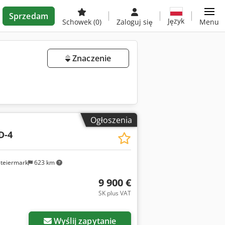
Sprzedam
Język
Schowek
(0)
Zaloguj się
Menu
Znaczenie
Ogłoszenia
D-4
steiermark
623 km
9 900 €
SK plus VAT
Wyślij zapytanie