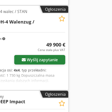
Ogłoszenia
 walec / STAN
H-4 Walenzug /
km
49 900 €
Cena stała plus VAT
Wyślij zapytanie
acja osi:
4x4
, typ przekładni:
ość: 1 730 kg Dopuszczalna masa
zyskania dalszych informacji.
13, liczba motogodzin: 6 523 h,
a własna: 19 200 kg, maks. masa
Ogłoszenia
wy
kW / 204 KM, prędkość obrotowa
DEEP Impact
rędkość jazdy: 13 km/h, EasyDrive
d kierowniczy, regulowana siła