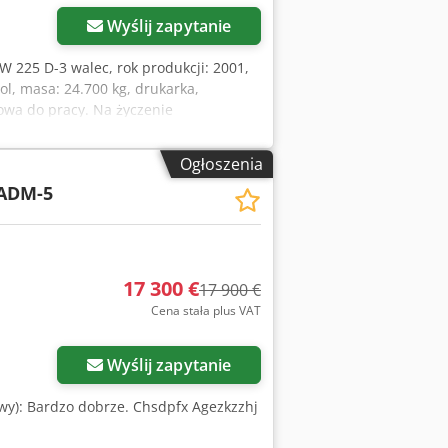
Wyślij zapytanie
W 225 D-3 walec, rok produkcji: 2001,
ol, masa: 24.700 kg, drukarka,
owa do pracy. Na życzenie
hm (tel.) chętnie Państwu doradzi.
liwość pomyłek oraz wcześniejszej
Ogłoszenia
ormacje = W celu uzyskania dalszych
ADM-5
17 300 €
17 900 €
Cena stała plus VAT
Wyślij zapytanie
nowy): Bardzo dobrze. Chsdpfx Agezkzzhj