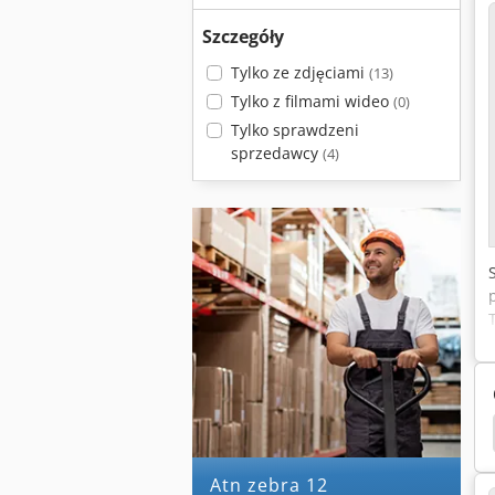
Szczegóły
Tylko ze zdjęciami
(13)
Tylko z filmami wideo
(0)
Tylko sprawdzeni
sprzedawcy
(4)
romotor
Kompaktor Śruba
Ogrzewanie Śruba
atn zebra 12