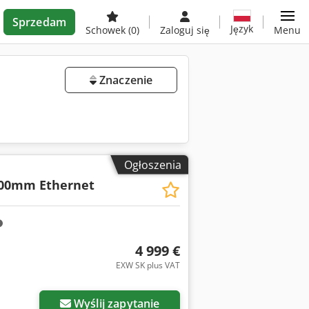
Sprzedam
Język
Schowek
(0)
Zaloguj się
Menu
Znaczenie
Ogłoszenia
800mm Ethernet
4 999 €
EXW SK plus VAT
Wyślij zapytanie