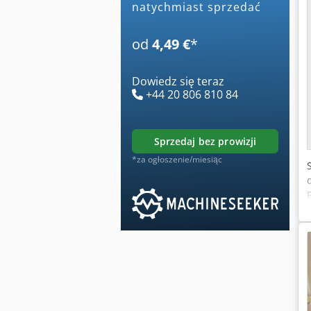
natychmiast sprzedać
od
4,49 €
*
Dowiedz się teraz
+44 20 806 810 84
sprzedaj bez prowizji
*za ogłoszenie/miesiąc