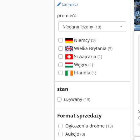
(zmienić)
promień:
Nieograniczony
(13)
Niemcy
(5)
Wielka Brytania
(5)
Szwajcaria
(1)
Węgry
(1)
Irlandia
(1)
stan
używany
(13)
Format sprzedaży
Ogłoszenia drobne
(13)
Aukcje
(0)