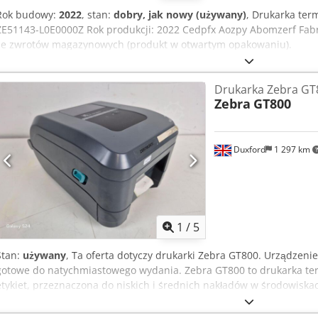
Rok budowy:
2022
, stan:
dobry, jak nowy (używany)
, Drukarka ter
ZE51143-L0E0000Z Rok produkcji: 2022 Cedpfx Aozpy Abomzerf Fab
ze zwrotów magazynowych (produkt w otwartym opakowaniu).
Drukarka Zebra GT
Zebra
GT800
Duxford
1 297 km
1
/
5
Stan:
używany
, Ta oferta dotyczy drukarki Zebra GT800. Urządzenie
gotowe do natychmiastowego wydania. Zebra GT800 to drukarka te
etykiet, przeznaczona do niskich i średnich nakładów w środowiska
logistyka, służba zdrowia, handel detaliczny oraz administracja pub
które łączy wydajność, elastyczność i łatwość obsługi w konkurency