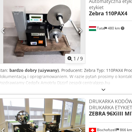
Automatyczna etykie
etykiet
Zebra
110PAX4
Tata
480 km
1
/
9
Stan:
bardzo dobry (używany)
, Producent: Zebra Typ: 110PAX4 Prod
dokumentacją i oprogramowaniem. W razie pytań prosimy o kontakt 
Pozdrawiamy Cedpfx Amotrly Djzjrf zespół centralgep.hu
DRUKARKA KODÓW
DRUKARKA ETYKIE
ZEBRA
96XiIII 
Bischofszell
866 k