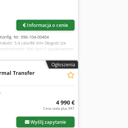
Informacja o cenie
 Konfig. Nr: 096-104-00404
okość: 3,4 cala/86 mm Długość (ze
Rozdzielczość: 300 dpi/12 punktów/mm
ykiety i nośnika: 0,79"/20 mm -
Ogłoszenia
rmal Transfer
4 990 €
Cena stała plus VAT
Wyślij zapytanie