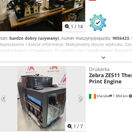
1
/
14
Stan:
bardzo dobry (używany)
, numer maszyny/pojazdu:
9056423
,
Wyposażenie / dalsze informacje: Maksymalny obszar wydruku: Szer
standardowym schowkiem): 39 cali/991 mm Cedpfx Amevf Ifaszorf 
Maksymalna prędkość druku: 8 cali/203 mm na sekundę Szerokość et
3,54"/90 mm Szerokość wstążki: 0,79"/20 mm - 3,4"/87 mm
Drukarka
Zebra
ZE511 The
Print Engine
Irlandia
1 884 km
1
/
7