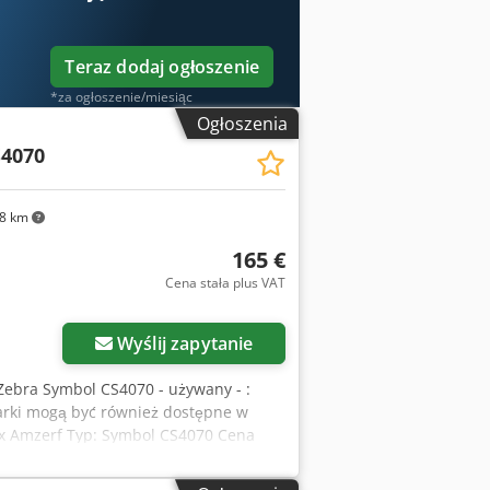
Teraz dodaj ogłoszenie
*za ogłoszenie/miesiąc
Ogłoszenia
4070
8 km
165 €
Cena stała plus VAT
Wyślij zapytanie
Zebra Symbol CS4070 - używany - :
owarki mogą być również dostępne w
fx Amzerf Typ: Symbol CS4070 Cena
kową opłatą) Rok produkcji: nieznany
gazyn Frankenberg / Saksonia