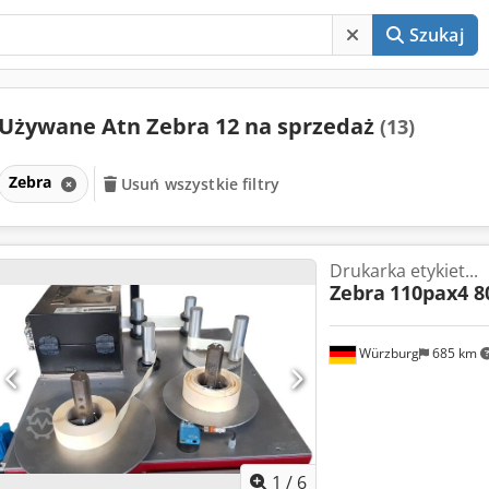
Szukaj
Używane Atn Zebra 12 na sprzedaż
(13)
Zebra
Usuń wszystkie filtry
Drukarka etykiet...
Zebra
110pax4 
Würzburg
685 km
1
/
6