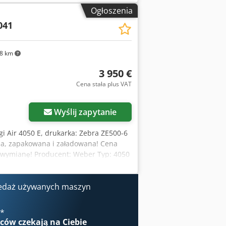
mm Szerokość nośnika druku: 16-114 mm
Ogłoszenia
ednica rdzenia rolki: 25,4 mm
041
l (8 punktów/mm) Rozmiar kropki:
8 km
3 950 €
Cena stała plus VAT
Wyślij zapytanie
gi Air 4050 E, drukarka: Zebra ZE500-6
na, zapakowana i załadowana! Cena
na wymianę! Producent: Weber Typ: 4050
Producent: Zebra Model: ZE500-6 Typ:
yn Frankenberg
edaż używanych maszyn
€
*
wców
czekają na Ciebie