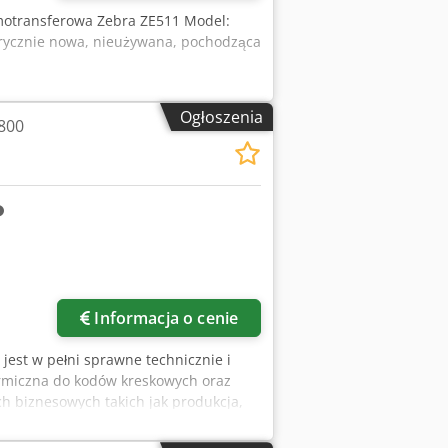
motransferowa Zebra ZE511 Model:
rycznie nowa, nieużywana, pochodząca
Ogłoszenia
800
Informacja o cenie
 jest w pełni sprawne technicznie i
rmiczna do kodów kreskowych oraz
ch biznesowych takich jak produkcja,
liczna. To stacjonarne urządzenie,
jnej cenie. GT800 doskonale sprawdza