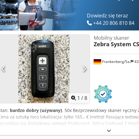
Dowiedz się teraz
+44 20 806 810 84
Mobilny skaner
Zebra
System CS
Frankenberg/Sa.
43
1
/
8
Stan:
bardzo dobry (używany)
, 50x Bezprzewodowy skaner ręczny 
Cena za sztukę loco lokalizacja: tylko 165,- € (netto)! Pasujące ład
sprzedaży (za dodatkową opłatą)! Producent: Zebra Codeuwl T Nep
obejmuje 1 baterię (dodatkowe baterie mogą być dostępne za dodat
Stan: dobry - bardzo dobry Dostępne: natychmiast Lokalizacja: Ma