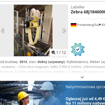
RFID (odczyt i kodowanie etykiet RFIF) Długość etykiety min: 12,7 
Labeller
Szerokość taśmy: 25,4-107 mm Maksymalna długość taśmy: 900 m Śr
Zebra
68J184600
Maksymalna średnica rolki: 101,6 mm Rozdzielczość: 203 punkty/ca
0,125 mm x 0,125 mm Prędkość druku: 12 cali/sekundę
Frankenberg/Sa.
43
1
/
12
Rok budowy:
2013
, stan:
dobry (używany)
, Etykietownica, Weber Le
– używana – Cena loco magazyn: tylko 3.950 € (netto), zdemontowa
obejmuje 2 palety etykiet oraz bez dopłaty: 1x głowica drukująca 
E Csdowxwfhopfx Amzerf Rok produkcji: 2013 Nr seryjny: 13020131 
68J184600041 Stan: dobry Dostępność: od zaraz Lokalizacja: magaz
Natychmiastowa sprz
Ogłaszaj już od 4,49 
Na
11 miliony naby