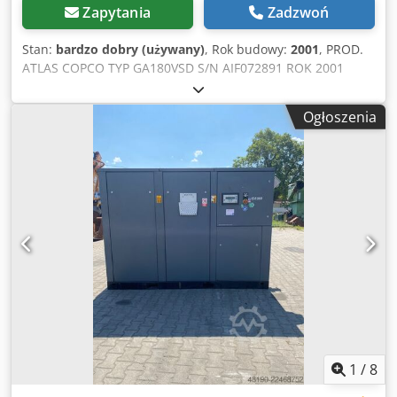
Zapytania
Zadzwoń
Stan:
bardzo dobry (używany)
, Rok budowy:
2001
, PROD.
ATLAS COPCO TYP GA180VSD S/N AIF072891 ROK 2001
Csdozq An Njpfx Aayeha MOC (kW) 181 WYDAJ. (m3/min)
CIS (bar) 12.50 GODZ (DOC/OGÓL) 85719 FALOWNIK tak
Ogłoszenia
WBUD. OSUSZACZ nie WYMIENNIK nie CHŁODZONA
(POW/WODA) powietrze NA ZBIORNIKU nie DOKUMENTY
nie PRZYŁĄCZE 2 1/2 NOWA/UŻYWANA UŻYWANA
1
/
8