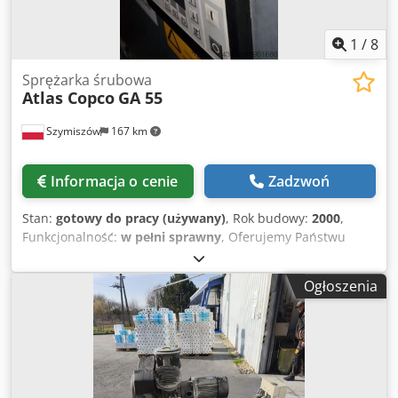
całkowitym wyłączeniem rękojmi, gwarancji oraz
odpowiedzialności za wady fizyczne. Stan i oględziny:
1
/
8
zakup na zasadzie „tak jak stoi i została przetestowana”.
Oględziny oraz test funkcjonalny są możliwe po
Sprężarka śrubowa
wcześniejszym uzgodnieniu w Weissenbach 153, 8967
Atlas Copco
GA 55
Haus im Ennstal.
Szymiszów
167 km
Informacja o cenie
Zadzwoń
Stan:
gotowy do pracy (używany)
, Rok budowy:
2000
,
Funkcjonalność:
w pełni sprawny
, Oferujemy Państwu
Kompresory firmy Atlas Copco TYP GA 55 Ciśnienie 10 bar
Silnik 55 KW Rok 2000 Chsdpfx Aaewa Iz Ajyja Kompresor
Ogłoszenia
wraz z dokumentacją Mamy jeszcze inne kompresory firmy
Atlas Copco, Kaeser, Mahle