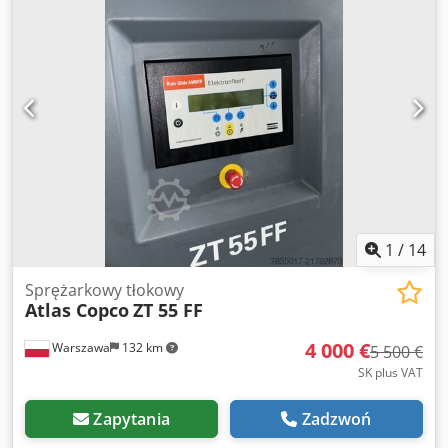
1
/
14
Sprężarkowy tłokowy
Atlas Copco
ZT 55 FF
4 000 €
Warszawa
132 km
5 500 €
SK plus VAT
Zapytania
Zadzwoń