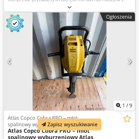
chłodnicą końcową po pełnym serwisie Dane techniczne:
wydajność 11,10 m3/min; ciśnienie robocze 7 Bar; rok
Ogłoszenia
produkcji 2014 silnik DEUTZ przebieg kompresor w pełni
sprawny,gotowa do pracy,gwarancja Chjdpfxsyfnwgs Aayja
cena netto: 79500zł cena brutto: 97785 zł maszyna
sprowadzona w stanie idealnym Poniżej linki do wideo.
1
/
9
Atlas Copco Cobra PRO – młot
spalinowy wyburzeniowy
Zapisz wyszukiwanie
Atlas Copco Cobra PRO – młot
spalinowy wyburzeniowy
Atlas