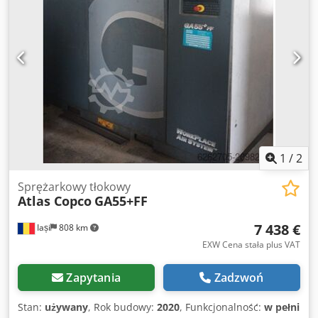
1
/
2
Sprężarkowy tłokowy
Atlas Copco
GA55+FF
7 438 €
Iași
808 km
EXW Cena stała plus VAT
Zapytania
Zadzwoń
Stan:
używany
, Rok budowy:
2020
, Funkcjonalność:
w pełni