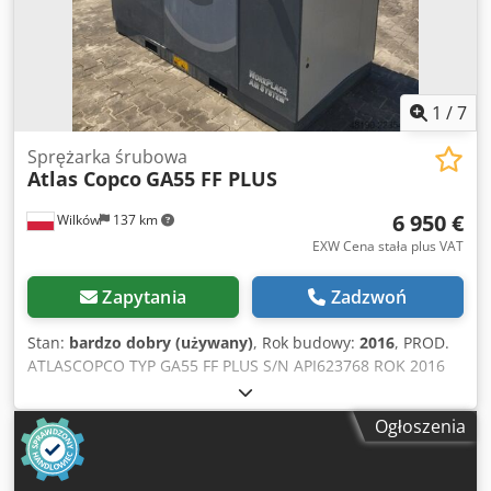
1
/
7
Sprężarka śrubowa
Atlas Copco
GA55 FF PLUS
6 950 €
Wilków
137 km
EXW Cena stała plus VAT
Zapytania
Zadzwoń
Stan:
bardzo dobry (używany)
, Rok budowy:
2016
, PROD.
ATLASCOPCO TYP GA55 FF PLUS S/N API623768 ROK 2016
MOC (kW) 55 WYDAJ. (m3/min) 10.44 CIS (bar) 8.25 GODZ
(DOC/OGÓL) FALOWNIK nie Chodpjzmhtcofx Aayoa WBUD.
Ogłoszenia
OSUSZACZ tak R410a 1.05kg WYMIENNIK nie CHŁODZONA
(POW/WODA) powietrze NA ZBIORNIKU nie DOKUMENTY
nie PRZYŁĄCZE 2 NOWA/UŻYWANA UŻYWANA