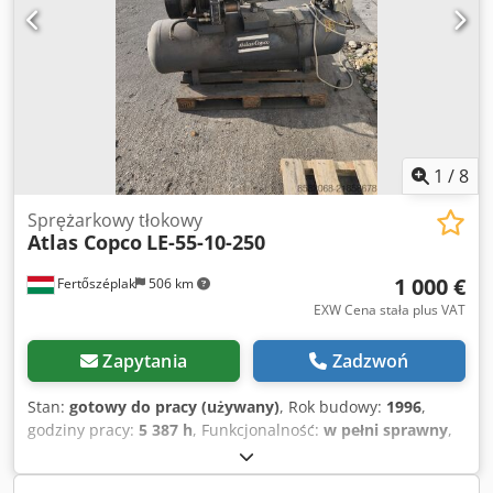
1
/
8
Sprężarkowy tłokowy
Atlas Copco
LE-55-10-250
1 000 €
Fertőszéplak
506 km
EXW Cena stała plus VAT
Zapytania
Zadzwoń
Stan:
gotowy do pracy (używany)
, Rok budowy:
1996
,
godziny pracy:
5 387 h
, Funkcjonalność:
w pełni sprawny
,
masa całkowita:
191 kg
, całkowita długość:
1 500 mm
,
Maszyna była urządzeniem rezerwowym przeznaczonym