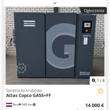
Kompresor śrubowy Atlas Copco GA55FF Chjdpfx Ajzil
dla oszczędności paliwa Złącza i kable do pracy równoległej
Iioayja Osuszacz zintegrowany 55 kW 9,75 bara 8,94
Napięcie 230V / 50Hz Moc szczytowa 2,5 Moc znamionowa
Ogłoszenia
m3/min Rok produkcji: 2013 Przepracowane godziny: 29
2,3 Csdpfx Aael R Hy Ajyjha Pojemność zbiornika (l) 4,0 Typ
558
rozrusznika rozrusznik linkowy Masa 27,0 Paliwo Benzyna
Maks. Poziom ciśnienia akustycznego (LPA) przy 7 m 63,0
Poziom mocy akustycznej (LwA) 88,0 Gniazda 2x Schuko
2P+G 16A | 2x Nema 120V 20A | 1x Nema 120V Twist Lock
1
/
8
Sprężarka śrubowa
Atlas Copco
GA55+FF
14 000 €
Best
948 km