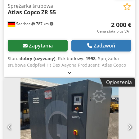
Sprężarka śrubowa
Atlas Copco
ZR 55
2 000 €
Saerbeck
787 km
Cena stała plus VAT
Zapytania
Zadzwoń
Stan:
dobry (używany)
, Rok budowy:
1998
, Sprężarka
śrubowa Cedpfevi Ht Dex Aayoha Producent: Atlas Copco
Typ: ZR 55 Rok produkcji: 1998 Moc: 53 kW Ciśnienie maks.
7,5 bar
Ogłoszenia