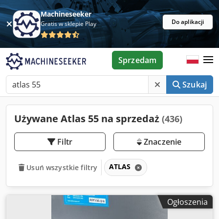
Machineseeker
Do aplikacji
Gratis w sklepie Play
Sprzedam
Szukaj
Używane Atlas 55 na sprzedaż
(436)
Filtr
Znaczenie
ATLAS
Usuń wszystkie filtry
Ogłoszenia