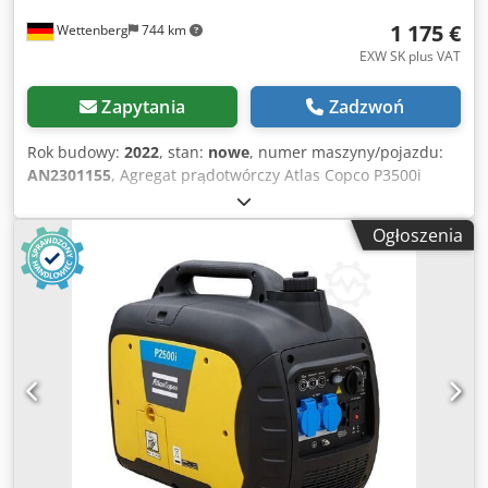
1 175 €
Wettenberg
744 km
EXW SK plus VAT
Zapytania
Zadzwoń
Rok budowy:
2022
, stan:
nowe
, numer maszyny/pojazdu:
AN2301155
, Agregat prądotwórczy Atlas Copco P3500i
Mobilny agregat prądotwórczy Atlas Copco P3500i iP to
lekkie, wydajne i niezawodne źródło mobilnej mocy. Dzięki
Ogłoszenia
wysokiej wydajności paliwowej i kompaktowym wymiarom
agregat prądotwórczy jest wszechstronny do codziennego
użytku, do częstych pojedynczych prac, zwykle do
elektronarzędzi jako agregat prądotwórczy z falownikiem
lub jako agregat awaryjny. Ze względu na dobrą izolację
akustyczną, generator awaryjny jest bardzo cichy i niewiele
głośniejszy niż maszynka elektryczna. Generator awaryjny
jest wyposażony w duży zbiornik paliwa, dzięki czemu
może pracować do sześciu godzin przed koniecznością
uzupełnienia paliwa. Pomimo dużego zbiornika paliwa,
generator awaryjny jest wystarczająco kompaktowy i lekki,