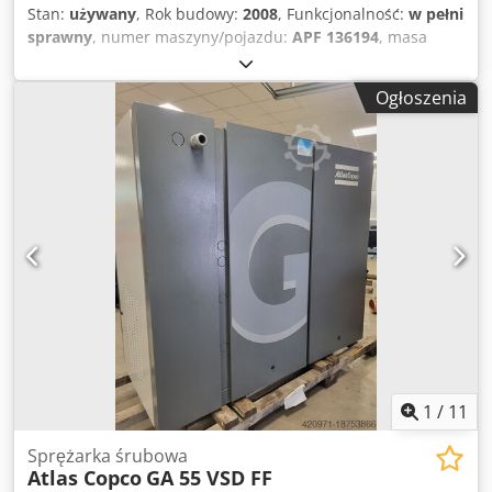
Stan:
używany
, Rok budowy:
2008
, Funkcjonalność:
w pełni
sprawny
, numer maszyny/pojazdu:
APF 136194
, masa
całkowita:
2 550 kg
, całkowita długość:
2 900 mm
, całkowita
szerokość:
1 450 mm
, całkowita wysokość:
2 200 mm
,
Ogłoszenia
wymagana długość przestrzeni:
3 000 mm
, wymagana
szerokość:
1 600 mm
, producent silników:
ABB
, rodzaj
paliwa:
elektryczny
, Kompresor Śrubowy z Falownikiem
ATLAS COPCO ZT 55 VSD 18.5kW 3.35m3/min 13bar
Profesjonalny poziom obsługi oraz wysokiej jakości towary
oferowane przez nasza firmę- „sprawdzone” rynkowo-
gwarantują udaną współprace z Państwem. Dajemy
gwarancję na używane spręzarki i osuszacze! Naszym
atutem jest całodobowy serwis sprężarek. Kompresor
Śrubowy z Falownikiem ATLAS COPCO GA18VSD 18.5kW
3.35m3/min 13bar Csdpjy Amh Hofx Aayeha Technicznie
sprawny, gotowy do pracy
1
/
11
Sprężarka śrubowa
Atlas Copco
GA 55 VSD FF