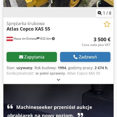
1
/
8
Sprężarka śrubowa
Atlas Copco
XAS 55
3 500 €
Haus im Ennstal
632 km
Cena stała plus VAT
Zapytania
Zadzwoń
Stan:
używany
, Rok budowy:
1994
, godziny pracy:
2 674 h
,
Funkcjonalność:
w pełni sprawny
, Atlas Copco XAS 55
Kompresor budowlany / kompresor śrubowy – rok
produkcji 1994 – w zestawie z akcesoriami Sprzedaż
komercyjna mobilnego kompresora Atlas Copco w
kompletnym pakiecie! Przedmiotem sprzedaży jest
niezawodny i solidny kompresor śrubowy renomowanego
producenta Atlas Copco, model XAS 55. Urządzenie
Machineseeker przeniósł aukcje
pochodzi z floty firmy Fischer Bau GmbH, jest
obrabiarek na nowy poziom.