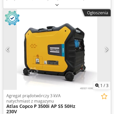
Osuszacz zintegrowany 55 kW 9,80 bar 8,87 m³/min Rok
produkcji: 2012 Liczba godzin pracy: 36 734
Ogłoszenia
Chodpszphrwjfx Aayoa
1
/
3
Agregat prądotwórczy 3 kVA
natychmiast z magazynu
Atlas Copco
P 3500i AP S5 50Hz
230V