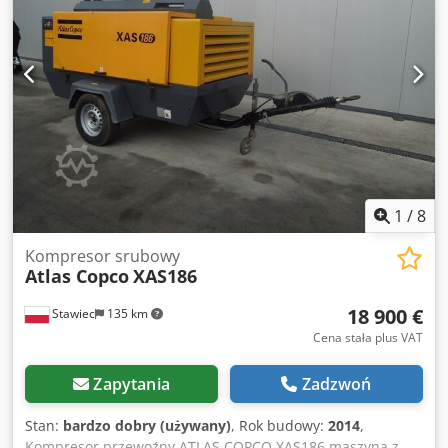
1
/
8
Kompresor srubowy
Atlas Copco
XAS186
18 900 €
Stawiec
135 km
Cena stała plus VAT
Zapytania
Zadzwoń
Stan:
bardzo dobry (używany)
, Rok budowy:
2014
,
Kompresor przewoźny ATLAS COPCO XAS186 maszyna z