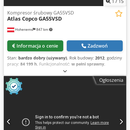
1
/
15
niezawodne źródło sprężonego powietrza. Opcjonalnie
dostępny zbiornik sprężonego powietrza, nowy lub
Kompresor śrubowy GA55VSD
Atlas Copco
GA55VSD
używany.
Hohenems
847 km
Informacja o cenie
Zadzwoń
Stan:
bardzo dobry (używany)
, Rok budowy:
2012
, godziny
pracy:
84 199 h
, Funkcjonalność:
w pełni sprawny
,
Sprężarka śrubowa Atlas Copco GA55VSD. Cedpfoypl U Djx
Aayeha 55 kW 13 bar 10,30 m3/min Zintegrowany falownik
Ogłoszenia