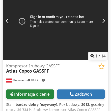
1
/
14
Kompresor śrubowy GA55FF
Atlas Copco
GA55FF
Hohenems
847 km
Informacja o cenie
Zadzwoń
Stan:
bardzo dobry (używany)
, Rok budowy:
2012
, godziny
pracy:
36 734 h
, Śrubowy kompresor Atlas Copco GA55FF