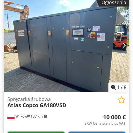
Ogłoszenia
Agregat prądotwórczy AC QAS30 KD S5 50 Hz 400 V 3PH Nr
kat.: 100583714 Nr seryjny: ESF373330 Rok produkcji: 2023
Wyposażenie: Codpfx Aszkz Dioayeha Pakiet językowy 3
(angielski + niemiecki + holenderski + francuski + włoski)
Gniazda 5-biegunowe 63 A ELP-B 32/16 A + DS DS-RIM 3P
16 A Rele monitorowania izolacji Wyłącznik odłączający
akumulator Instrukcja obsługi w języku niemieckim
1
/
8
Sprężarka śrubowa
Atlas Copco
GA180VSD
10 000 €
Wilków
137 km
EXW Cena stała plus VAT