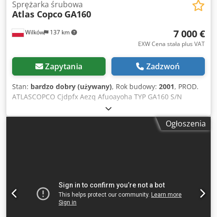
Sprężarka śrubowa
Atlas Copco
GA160
7 000 €
Wilków
137 km
EXW Cena stała plus VAT
Zapytania
Zadzwoń
Stan:
bardzo dobry (używany)
, Rok budowy:
2001
, PROD.
ATLASCOPCO Cjdpfx Aezq Afuoayoha TYP GA160 S/N
AIF072890 ROK 2001 MOC (kW) 167 WYDAJ. (m3/min) 21 CIS
(bar) 8.5 GODZ (DOC/OGÓL) FALOWNIK nie WBUD.
Ogłoszenia
OSUSZACZ nie WYMIENNIK nie CHŁODZONA (POW/WODA)
powietrze NA ZBIORNIKU nie DOKUMENTY nie PRZYŁĄCZE
3 NOWA/UŻYWANA UŻYWANA