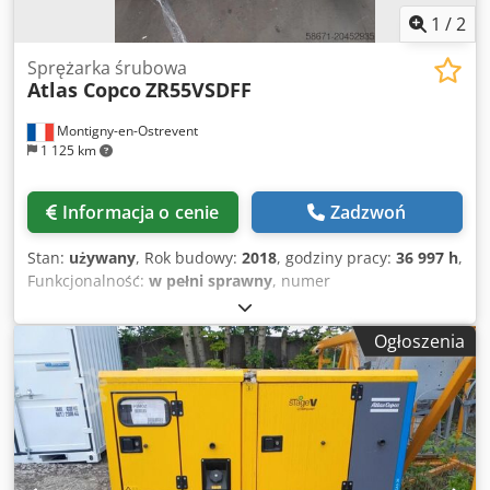
1
/
2
Sprężarka śrubowa
Atlas Copco
ZR55VSDFF
Montigny-en-Ostrevent
1 125 km
Informacja o cenie
Zadzwoń
Stan:
używany
, Rok budowy:
2018
, godziny pracy:
36 997 h
,
Funkcjonalność:
w pełni sprawny
, numer
maszyny/pojazdu:
API794107
, masa całkowita:
1 489 kg
,
całkowita długość:
2 450 mm
, całkowita szerokość:
1 020
Ogłoszenia
mm
, całkowita wysokość:
1 830 mm
, moc:
55 kW (74,78
KM)
, ciśnienie robocze:
9 belka
, rodzaj chłodzenia:
powietrze
, Wyposażenie:
Tabliczka znamionowa
dostępna, kompresor, system sprężonego powietrza
,
Smarowany sprężarka powietrza Atlas Copco ZR55VSDFF to
idealny wybór dla osób poszukujących wydajnych i
niezawodnych rozwiązań w zakresie sprężonego powietrza.