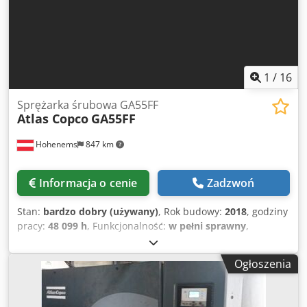
1
/
16
Sprężarka śrubowa GA55FF
Atlas Copco
GA55FF
Hohenems
847 km
Informacja o cenie
Zadzwoń
Stan:
bardzo dobry (używany)
, Rok budowy:
2018
, godziny
pracy:
48 099 h
, Funkcjonalność:
w pełni sprawny
,
Kompresor śrubowy 55 kW Atlas Copco GA55FF Cedevf
Ddxopfx Aayeha Zintegrowana suszarka, 12,75 bara przy
Ogłoszenia
7,71 m3/min Rok produkcji 2018, tylko 48 000 godzin pracy