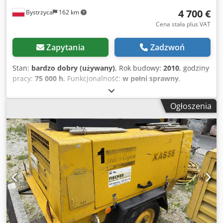
4 700 €
Bystrzyca
162 km
Cena stała plus VAT
Zapytania
Zadzwoń
Stan:
bardzo dobry (używany)
, Rok budowy:
2010
, godziny
pracy:
75 000 h
, Funkcjonalność:
w pełni sprawny
,
Sprężarka 55 kw z wbudowanym Osuszaczem oraz
falownikiem Chsdpev Rmmmefx Aayoa Stan bardzo dobry
Ogłoszenia
Po serwisie Gwarancja 3 miesiące