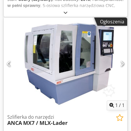
w pełni sprawny
, 5-osiowa szlifierka narzędziowa CNC,
Anca RX7 Dcsdpfezh Nuwex Aaisk - Rok produkcji: 2010 -
Oprogramowanie: ToolRoom RN32 - Prędkość wrzeciona:
Ogłoszenia
10 000 obr./min - 2-pozycyjny zmieniacz tarcz do 8 tarcz -
Podajnik narzędzi PLX
1
/
1
Szlifierka do narzędzi
ANCA
MX7 / MLX-Lader