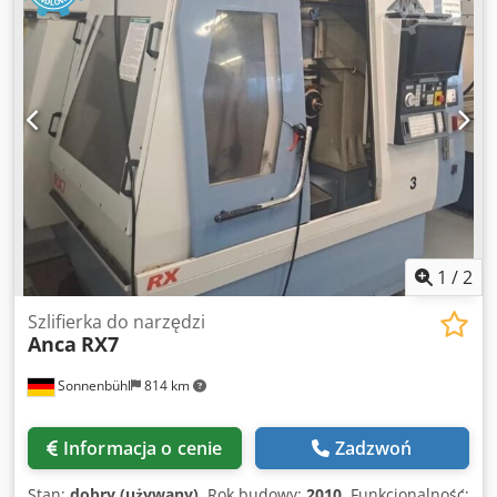
1
/
2
Szlifierka do narzędzi
Anca
RX7
Sonnenbühl
814 km
Informacja o cenie
Zadzwoń
Stan:
dobry (używany)
, Rok budowy:
2010
, Funkcjonalność: