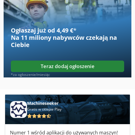
Daf
Ddfao System
Deski
Ogłaszaj już od 4,49 €
*
Na
11 miliony nabywców
czekają na
Dkm
Ciebie
Dws
German
Teraz dodaj ogłoszenie
Hak Miasta
*za ogłoszenie/miesiąc
Maszyny Do Czyszczenia I Dezynfekcji
Mi Nn
Machineseeker
Gratis w sklepie Play
Profil Okienny
Profil Użytkownika
Numer 1 wśród aplikacji do używanych maszyn!