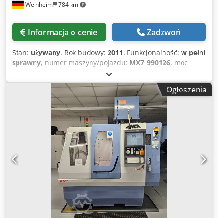
Weinheim
784 km
Informacja o cenie
Zadzwoń
Stan:
używany
, Rok budowy:
2011
, Funkcjonalność:
w pełni
sprawny
, numer maszyny/pojazdu:
MX7_990126
, moc
silnika wrzeciona szlifierskiego:
38 000 W
, moc:
38 kW
(51,67 KM)
, średnica przedmiotu obrabianego (maks.):
300
Ogłoszenia
mm
, średnica tarczy:
203 mm
, 5-osiowa, sterowana
numerycznie (CNC) szlifierka do narzędzi – dostępna jako
używana lub po regeneracji. Wydajna maszyna
produkcyjna z łożem z betonu polimerowego (ANCAcrete),
bezpośrednio napędzanym wrzecionem o mocy 38 kW, 6-
pozycyjnym wymiennikiem tarcz, automatycznym
załadunkiem z palety (maks. 520 narzędzi, 15 s) oraz
przygotowaniem do montażu podpór. Idealnie nadaje się
do produkcji narzędzi z węglika spiekanego i stali
szybkotnącej w środowisku produkcyjnym. !Oferta ważna
tylko w Europie, Afryce i na Bliskim Wschodzie! Dodpjq Sud
Refx Aaijck