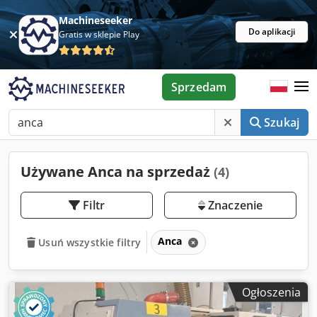
Machineseeker
Do aplikacji
Gratis w sklepie Play
Sprzedam
Szukaj
Używane Anca na sprzedaż
(4)
Filtr
Znaczenie
Anca
Usuń wszystkie filtry
Ogłoszenia