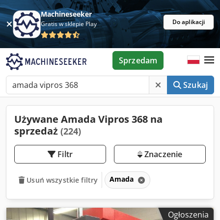
Machineseeker
Do aplikacji
Gratis w sklepie Play
Sprzedam
Szukaj
Używane Amada Vipros 368 na
sprzedaż
(224)
Filtr
Znaczenie
Amada
Usuń wszystkie filtry
Ogłoszenia