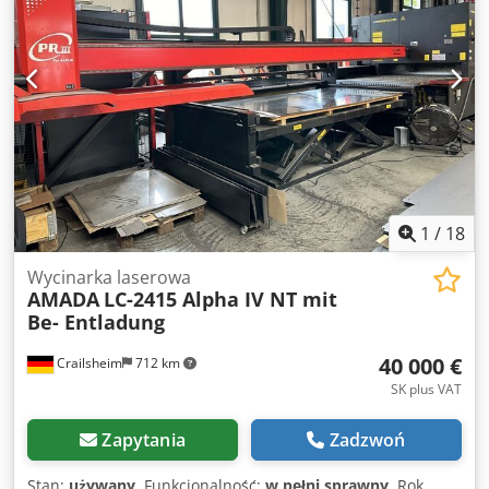
1
/
18
Wycinarka laserowa
AMADA
LC-2415 Alpha IV NT mit
Be- Entladung
40 000 €
Crailsheim
712 km
SK plus VAT
Zapytania
Zadzwoń
Stan:
używany
, Funkcjonalność:
w pełni sprawny
, Rok