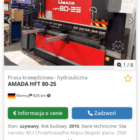
1
/
8
Prasa krawędziowa - hydrauliczna
AMADA
HFT 80-25
Niemcy
826 km
Informacja o cenie
Zadzwoń
Stan:
używany
, Rok budowy:
2010
, Dane techniczne: Siła
nacisku: 80 t Chsdpfszpaqfox Abgsa Długość gięcia: 2500
mm Rozstaw kolumn: 2125 mm Skok tłoka – maks.: 200 mm