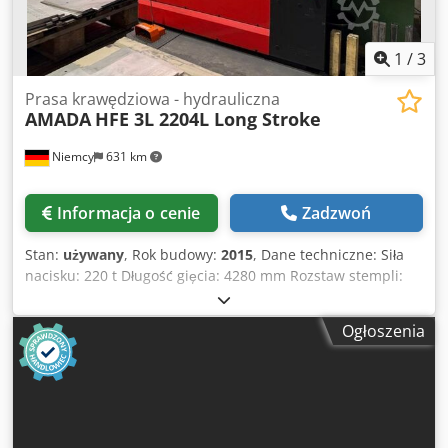
1
/
3
Prasa krawędziowa - hydrauliczna
AMADA
HFE 3L 2204L Long Stroke
Niemcy
631 km
Informacja o cenie
Zadzwoń
Stan:
używany
, Rok budowy:
2015
, Dane techniczne: Siła
nacisku: 220 t Długość gięcia: 4280 mm Rozstaw stempli:
3760 mm Masa maszyny ok.: 18 t AMADA HFE 3L 2204L
Long Stroke – 220 t CNC-Hydrauliczna gilotyna, 8 osi Na
Ogłoszenia
sprzedaż oferujemy gilotynę AMADA HFE 3L 2204L Long
Stroke CNC, najnowszej generacji HFE. Maszyna została
wyprodukowana w grudniu 2015 roku (rok modelowy 2016)
i znajduje się w wyjątkowo dobrym stanie technicznym.
Dzięki sile nacisku 220 ton, długości gięcia 4280 mm oraz
wersji Long Stroke z suwem 350 mm i rozmiarem szczęki