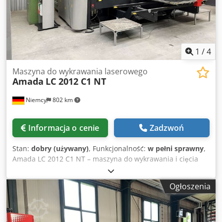
1
/
4
Maszyna do wykrawania laserowego
Amada
LC 2012 C1 NT
Niemcy
802 km
Informacja o cenie
Zadzwoń
Stan:
dobry (używany)
, Funkcjonalność:
w pełni sprawny
,
Amada LC 2012 C1 NT – maszyna do wykrawania i cięcia
laserowego, rok produkcji 2012, sterownik AMNG – seria
Fanuc, siła wykrawania 200 kN, obszar wykrawania 2500 x
Ogłoszenia
1270 mm, Csdpjzp D H Dofx Abgsha moc lasera 2500 W,
obszar cięcia laserowego 2000 x 1270 mm, zakres ruchu osi
Z 100 mm, maksymalne obciążenie stołu 150 kg, magazyn
narzędzi 46 pozycji.