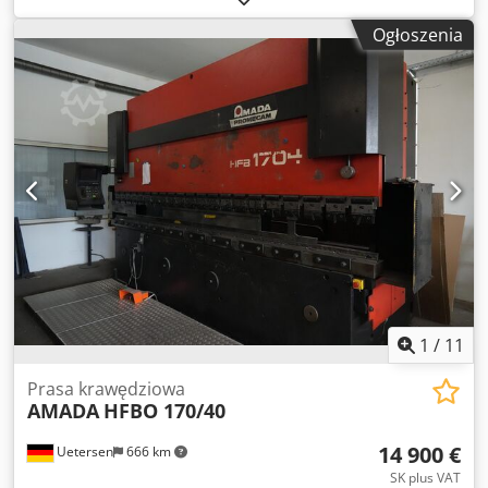
Grubość blachy: 6 mm Całkowite zapotrzebowanie na moc:
Ogłoszenia
9 kW Ciśnienie robocze: 275 bar Wysięg: 420 mm Prędkość
pozycjonowania: 100 mm/s Prędkość robocza: 10 mm/s
Masa maszyny: ok. 5,8 t Zajmowana powierzchnia: ok. 3,8 x
2,4 x 2,95 m Prasa krawędziowa CNC, osi sterowane: Y1, Y2,
X1, R, szafa z osprzętem, niewiele używana
1
/
11
Prasa krawędziowa
AMADA
HFBO 170/40
14 900 €
Uetersen
666 km
SK plus VAT