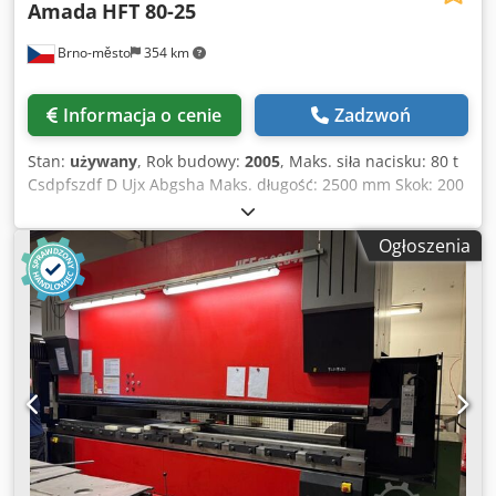
Amada
HFT 80-25
Brno-město
354 km
Informacja o cenie
Zadzwoń
Stan:
używany
, Rok budowy:
2005
, Maks. siła nacisku: 80 t
Csdpfszdf D Ujx Abgsha Maks. długość: 2500 mm Skok: 200
mm Waga maszyny: 5750 kg
Ogłoszenia