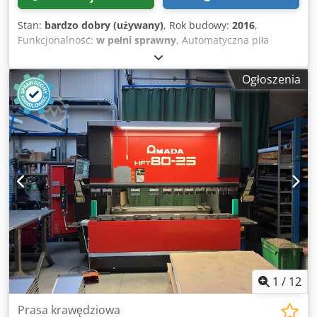
Stan:
bardzo dobry (używany)
, Rok budowy:
2016
,
Funkcjonalność:
w pełni sprawny
, Automatyczna piła
taśmowa AMADA HFA 400 W Chodpozrz Ahjfx Abgoa (rok
produkcji 2016) Zdolność cięcia: Średnica okrągła 420 mm
Ogłoszenia
Kwadrat 400 x 400 mm Posuw 5 – 470 mm Posuw
wielokrotny do 9999 mm Odprowadzacz wiórów Moc
napędu 5,5 kW Prędkość piły 15 – 90 m/min, regulowana
płynnie Licznik sztuk Waga 2200 kg *Piła jest w bardzo
dobrym stanie technicznym i w pełni sprawna.*
1
/
12
Prasa krawędziowa