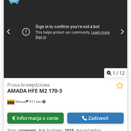
Swdiepfx Abgsa WYPOSAŻENIE Obsługa materiałów
Narzędzia Szlifierka
1
/
12
Prasa krawędziowa
AMADA
HFE M2 170-3
Vilnius
511 km
Informacja o cenie
Zadzwoń
Stan:
używany
, Rok budowy:
2015
, Na sprzedaż