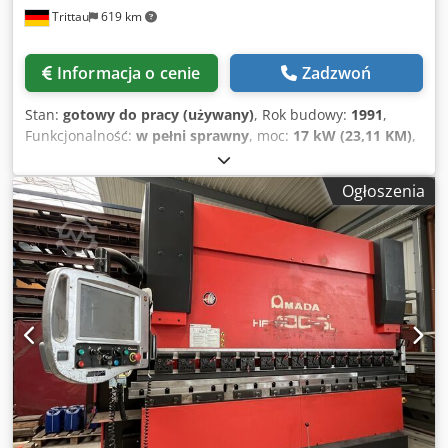
Trittau
619 km
przemieszczania osi Z: maks. 60 m/min Waga obrabianego
przedmiotu: maks. 330 kg Wymiary materiału: maks. 1500 ×
5000 mm Wysokość stołu: 820 mm SZCZEGÓŁY DOTYCZĄCE
Informacja o cenie
Zadzwoń
MASZYNY Sterownik: AMNC-F (FS-160I LPB) Minimalna
jednostka pomiaru: 0,001 mm Pojemność pamięci: 10 MB
Stan:
gotowy do pracy (używany)
, Rok budowy:
1991
,
Wymiary i waga Wymiary maszyny (dł. × szer. × wys.): 5745
Funkcjonalność:
w pełni sprawny
, moc:
17 kW (23,11 KM)
,
× 2630 × 2151 mm Waga netto: 7700 kg Czas pracy (zgodnie
siła nacisku:
220 t
, skok:
180 mm
, głębokość gardzieli:
420
z licznikiem) Czas pracy: 34 401 godz. Czas pracy pod
mm
, całkowita szerokość:
3 650 mm
, całkowita wysokość:
obciążeniem: 21 713 godz. Czas cięcia: 11 111 godz.
Ogłoszenia
2 900 mm
, masa całkowita:
17 900 kg
, Hydrauliczna prasa
WYPOSAŻENIE System załadunku i rozładunku System
krawędziowa Chedpfx Absy T R Ryegsa Producent: AMADA
filtracji Instrukcje obsługi
Typ: HFB 220-30 H Rok produkcji: 1991 Dane techniczne
Producent: AMADA Typ: HFB 220-30 H Rok produkcji: 1991
Siła nacisku: 220 ton Długość gięcia: 3100 mm Skok: maks.
180 mm Wysięg: 420 mm Rozstaw stojaków bocznych: 2750
mm Moc: 17 kW Wymiary (dł. x szer. x wys.): 3,65 x 1,7 x 2,9
m Waga: 12,9 t Wyposażenie • Sterowanie Delem DA 58 z
grafiką 2D • Sterowane osie: Y1, Y2, X, R1, R2, Z • Duży
pakiet narzędzi zgodnie ze zdjęciami • Szybkozłącze
uchwytu narzędzi Amada Wszelkie informacje bez
gwarancji. Prezentacja maszyny pod napięciem możliwa w