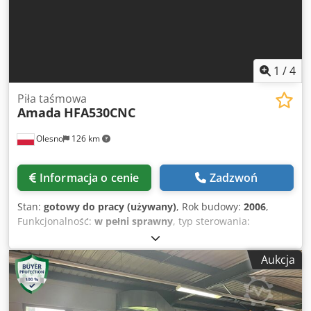
lub potrzeby uzyskania dodatkowych informacji, prosimy o
kontakt.
1
/
4
Piła taśmowa
Amada
HFA530CNC
Olesno
126 km
Informacja o cenie
Zadzwoń
Stan:
gotowy do pracy (używany)
, Rok budowy:
2006
,
Funkcjonalność:
w pełni sprawny
, typ sterowania:
Sterowanie CNC
, masa całkowita:
6 300 kg
, rok ostatniego
remontu:
2025
, stopień automatyzacji:
automatyczny
,
Aukcja
AMADA HFA 530 CNC - w pełni automatyczna piła taśmowa
CNC Maszyna po remoncie w 2025 roku | Gotowa do
natychmiastowej pracy AMADA HFA 530 CNC to w pełni
automatyczna piła taśmowa CNC przeznaczona do