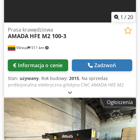
1
/
20
Prasa krawędziowa
AMADA
HFE M2 100-3
Vilnius
511 km
Informacja o cenie
Zadzwoń
Stan:
używany
, Rok budowy:
2015
, Na sprzedaż
profesjonalna elektryczna gilotyna CNC AMADA HFE M2
100-3. Cedpfx Aszrwc Dobgjha Bardzo cicha praca dzięki
napędowi elektrycznemu. Maszyna w pełni sprawna,
Ogłoszenia
regularnie serwisowana przez firmę Amada. Możliwość
oględzin i przetestowania. Maszyna sprzedawana bez
narzędzi. Możemy zaoferować nowe narzędzia,
dostosowane do Państwa potrzeb. Podstawowe informacje:
Producent: AMADA Model: HFE M2 100-3 Data produkcji:
2015.06 Siła zginania: 100 T (1000 kN) Długość robocza: