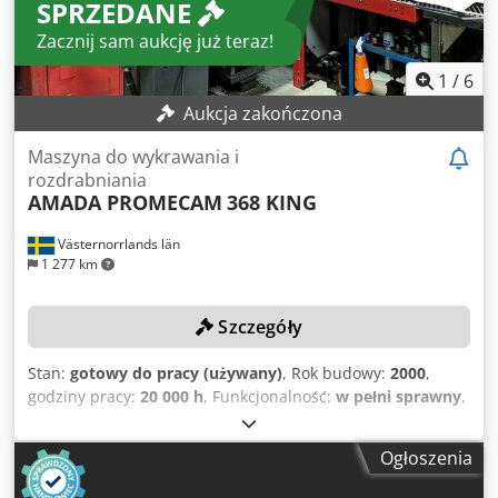
SPRZEDANE
Zacznij sam aukcję już teraz!
1
/
6
Aukcja zakończona
Maszyna do wykrawania i
rozdrabniania
AMADA PROMECAM
368 KING
Västernorrlands län
1 277 km
Szczegóły
Stan:
gotowy do pracy (używany)
, Rok budowy:
2000
,
godziny pracy:
20 000 h
, Funkcjonalność:
w pełni sprawny
,
długość przedmiotu obrabianego (maks.):
3 000 mm
,
szerokość przedmiotu obrabianego (maks.):
1 500 mm
,
Ogłoszenia
SZCZEGÓŁY TECHNICZNE Wielkość blachy: 1 500 x 3 000
mm SZCZEGÓŁY MASZYNY Godziny pracy: 20 000 h Chedsw