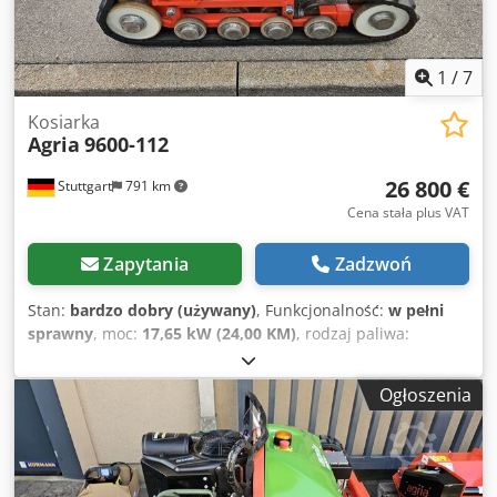
1
/
7
Kosiarka
Agria
9600-112
26 800 €
Stuttgart
791 km
Cena stała plus VAT
Zapytania
Zadzwoń
Stan:
bardzo dobry (używany)
, Funkcjonalność:
w pełni
sprawny
, moc:
17,65 kW (24,00 KM)
, rodzaj paliwa:
benzyna
, paliwo:
super 95
, typ przekładni:
inny
, Rok
budowy:
2023
, AGRIA 9600 - 112 !!! 2. generacja – nowy
Ogłoszenia
model !!! Zdalnie sterowana kosiarka gąsienicowa z 112 cm
deckiem mulczującym Ta kosiarka gąsienicowa AGRIA
9600-112 została wyprodukowana w 2023 roku, ma
zaledwie 304 godziny pracy według licznika i znajduje się w
bardzo dobrym stanie ogólnym, wykazując normalne ślady