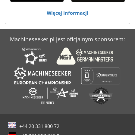
Massey Ferguson 590
Więcej informacji
Massey Ferguson 8450
Technika Karmienia
Machineseeker.pl jest oficjalnym sponsorem:
Technika Natryskiwania
Technika Siewu
+44 20 331 800 72