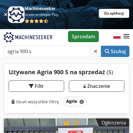
Machineseeker
Do aplikacji
Gratis w sklepie Play
Sprzedam
Szukaj
Używane Agria 900 S na sprzedaż
(5)
Filtr
Znaczenie
Agria
Usuń wszystkie filtry
Ogłoszenia