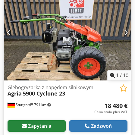
1
/
10
Glebogryzarka z napędem silnikowym
Agria
5900 Cyclone 23
18 480 €
Stuttgart
791 km
Cena stała plus VAT
Zapytania
Zadzwoń