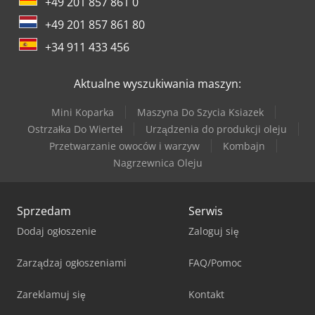
+49 201 857 861 0
+49 201 857 861 80
+34 911 433 456
Aktualne wyszukiwania maszyn:
Mini Koparka
Maszyna Do Szycia Ksiazek
Ostrzałka Do Wierteł
Urządzenia do produkcji oleju
Przetwarzanie owoców i warzyw
Kombajn
Nagrzewnica Oleju
Sprzedam
Serwis
Dodaj ogłoszenie
Zaloguj się
Zarządzaj ogłoszeniami
FAQ/Pomoc
Zareklamuj się
Kontakt