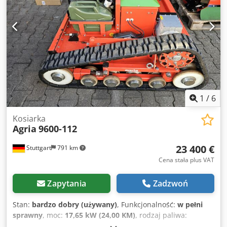
użytkowania i zużycia. Przegląd serwisowy został świeżo
wykonany. Aktualna cena katalogowa wynosi 44.900,-€.
Dodoxa Ar Tepfx Apbjck Cena netto to 26.806,-€ // Cena
brutto 31.900,-€ - Możliwość oględzin / jazdy próbnej! -
Wysyłka na terenie całego kraju kosztuje 400,-€
(kurierem/spedycją)! - Finansowanie / leasing możliwy do
indywidualnej oferty!
1
/
6
Kosiarka
Agria
9600-112
23 400 €
Stuttgart
791 km
Cena stała plus VAT
Zapytania
Zadzwoń
Stan:
bardzo dobry (używany)
, Funkcjonalność:
w pełni
sprawny
, moc:
17,65 kW (24,00 KM)
, rodzaj paliwa:
hybrydowy
, Rok budowy:
2020
, godziny pracy:
163 h
, AGRI