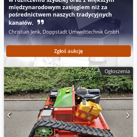
użytkowania - Oględziny możliwe w 37574 Einbeck po
międzynarodowym zasięgiem niż za
wcześniejszym uzgodnieniu Cena 4 900 EUR netto | EXW
pośrednictwem naszych tradycyjnych
Einbeck | Dostawa na zapytanie
kanałów.
Christian Jenk, Doppstadt Umwelttechnik GmbH
Zgłoś aukcję
Ogłoszenia