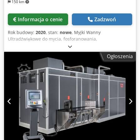
150 km
Informacja o cenie
Zadzwoń
Rok budowy:
2020
, stan:
nowe
, Myjki Wanny
Ultradźwiękowe do mycia, fosforanowania,
chromianowania, odtłuszczania, ściągania powłok
malarskich Materiały W Myjkach Ultradźwiękowych firmy
Ogłoszenia
ROMER stosowana jest blacha nierdzewna która zapewnia
ochronę przed kwasami. Wanny posiadaja dodatkową
ściane izolacyjną, przez co nie tracą temperatury i szybciej
się nagrzewają. Dobrej jakości materiały zapewniają długą
żywotność elementów wibrujących.System grzania Grzałki
zastosowane w wannach firmy ROMER są wykonane z
najwyższej jakości materiałów, wyprodukowane są z
elementów ceramicznych odpornych na wysoką
temperaturę. Zastosowany system grzania zapewnia
świetną sprawność cieplną, ciepła woda automatycznie
miesza się z wodą zimną, ogrzewając całą wannę.
Przetworniki Ultradźwiękowe Dcsdpfx Afsfzk Ewjnok
Elementy ultradzwiękowe stosowane w myjkach firmy