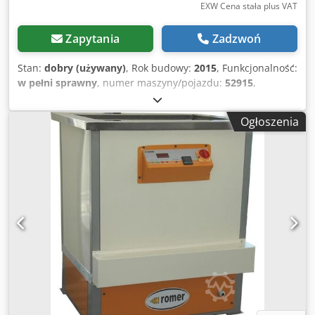
maszyny: SPRAWNA
EXW Cena stała plus VAT
Zapytania
Zadzwoń
Stan:
dobry (używany)
, Rok budowy:
2015
, Funkcjonalność:
w pełni sprawny
, numer maszyny/pojazdu:
52915
,
Charakterystyka techniczna: # Ładowność: Rozmiar kosza
530 x 320 x 233 mm # Pojemność zbiornika: 420L # Rodzaj
Ogłoszenia
detergentów: zmodyfikowane rozpuszczalniki alkoholowe #
Maksymalna ładowność komory myjącej: 70 KG #
Wyposażenie ultradźwiękowe: 4000W, 25kHz # Waga
mechaniczna: 6000 kg Wyposażenie elektryczne # Napięcie
robocze: 400Vx3 # Moc podłączeniowa: 31 kW / prąd
znamionowy 63A Wymiary # Wymiary maszyny (D×S×W):
2800 × 1750 × 2300 mm Wyposażenie składa się z: #
Główna maszyna Hosel, ręczne załadunek/rozładunek z
dedykowaną podpórką ze stali nierdzewnej
Dcsdoxwmkzepfx Afnok Stan maszyny: SPRAWNA