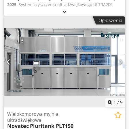
2025
, System czyszczenia ultradźwiękowego ULTRA200
Wymiary użytkowe platformy: 850 x 450 mm Maks.
wysokość użytkowa: 400 mm maks. waga ładunku: 100 kg
Ogłoszenia
Pojemność: 380 litrów + 55 litrów (separator oleju)
Ogrzewanie: 2 x 4 kW wykonany w całości ze stali
nierdzewnej izolowany cieplnie i akustycznie Wymiary
zewnętrzne ok.: dł. 1500 x szer. 950 x wys. 1750 mm
Kontroluj Fab. Fatek, HMI Fab. Weintek Podłączone
obciążenie elektryczne: 10,55 kW w tym: - automatyczna
pneumatyczna winda towarowa - Szorowanie
powierzchni/separator oleju do konserwacji wanny -
Przetwornik ultradźwiękowy zanurzalny jako dźwięk
dwukierunkowy Dedpov U A Izefx Afneck - Moc: 2000
watów efektywna. / 4000 watów szczytowych -
Wieloczęstotliwościowy: 20 kHz / 40 kHz - ręczny pistolet do
przedmuchiwania System demonstracyjny z Centrum
Technologicznego Glogar, dostępny od ręki
1
/
9
Wielokomorowa myjnia
ultradźwiękowa
Novatec
Pluritank PLT150