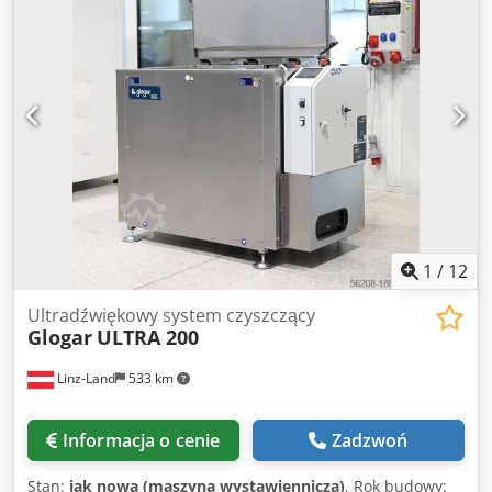
wykonana ze stali nierdzewnej Izolacja cieplna i dźwiękowa
cząstek po procesach toczenia, frezowania lub szlifowania.
Wymiary zewnętrzne (około): dł. 1.700 x szer. 1.050 x wys.
2.000 mm Sterowanie: producent Fatek, HMI producenta
Weintek Moc przyłączeniowa: 15 kW Wyposażenie: -
automatyczny, pneumatyczny podnośnik towarowy -
opłukiwanie powierzchni/separator oleju do pielęgnacji
kąpieli - ultradźwiękowy zanurzalny wzbudnik dwustronny
- Moc: 3.000 W efektywna / 6.000 W szczytowa –
multifrequency: 20 kHz / 40 kHz - ręczny pistolet do
przedmuchiwania Maszyna pokazowa z Centrum
Technologicznego Glogar, dostępna od ręki
1
/
12
Ultradźwiękowy system czyszczący
Glogar
ULTRA 200
Linz-Land
533 km
Informacja o cenie
Zadzwoń
Stan:
jak nowa (maszyna wystawiennicza)
, Rok budowy: