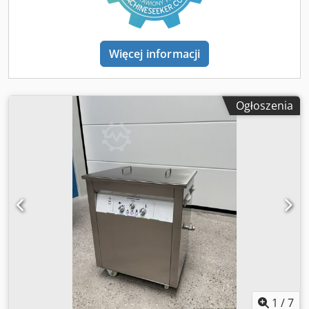
przełączane) z funkcją lift-out (podnoszenia) 4. Suszarka z
gorącym powietrzem Stacja rozładunku - Wanna 1 (mycie
ultradźwiękowe) wyposażona jest również w przelew oraz
duży, oddzielny separator oleju. - Automatyczna pokrywa
Więcej informacji
wanny 1 Dcsdoy H Uzvepfx Afnek - Filtracja medium we
wszystkich wannach (filtry świecowe) - Całość instalacji
zabudowana, z odciągiem - Sterowanie: Siemens S7-1500 z
Ogłoszenia
panelem dotykowym HMI 12" - Dokumentacja dostępna w
języku niemieckim Moc przyłączeniowa: 59 kW Na życzenie
instalacja może zostać zdemontowana i zamontowana w
nowym miejscu przez naszych wykwalifikowanych
monterów za dodatkową opłatą. System uzdatniania wody
dla zbiornika 4 (płukanie finalne) może zostać dostarczony
za dodatkową opłatą. Możliwość wykonania próbnego
czyszczenia – urządzenie podłączone do zasilania.
1
/
7