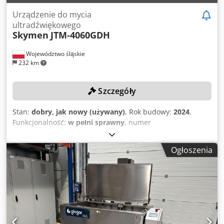
Urządzenie do mycia
ultradźwiękowego
Skymen
JTM‑4060GDH
Województwo śląskie
232 km
Szczegóły
Stan:
dobry, jak nowy (używany)
, Rok budowy:
2024
,
Funkcjonalność:
w pełni sprawny
, numer
maszyny/pojazdu:
DZ-202409012
, moc grzewcza:
3 kW
(4,08 KM)
, moc:
1,5 kW (2,04 KM)
, temperatura robocza:
95
Ogłoszenia
°C
, użyteczna pojemność zbiornika:
99 l
, Wyposażenie:
dokumentacja / instrukcja obsługi
, Maszyna została
zakupiona nowa od producenta w 2024 roku, używana była
jedynie przez krótki okres i dlatego znajduje się w stanie
jak nowa! System składa się z czterech niezależnych komór
i umożliwia kompletny proces czyszczenia, obejmujący
mycie, płukanie oraz suszenie. DANE TECHNICZNE Liczba