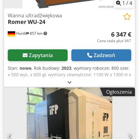
1
/
4
Wanna ultradźwiękowa
Romer
WU-24
6 347 €
Hürth
857 km
Cena stała plus VAT
Zapytania
Zadzwoń
Stan:
nowe
, Rok budowy:
2023
, wymiary robocze: 800 szer.
x 500 wys. x 600 gł. wymiary zewnętrzne: 1100 W x 1300 H x
900 D Działanie: elektryczne Moc grzewcza: 6 kW Napięcie:
380V częstotliwość 50-60 Hz Częstotliwość ultradźwięków:
Ogłoszenia
20,5kHz Dcsdpfecubm Tsx Afnsk Moc ultradźwięków: 2,4
kW Gwarancja 12 miesięcy