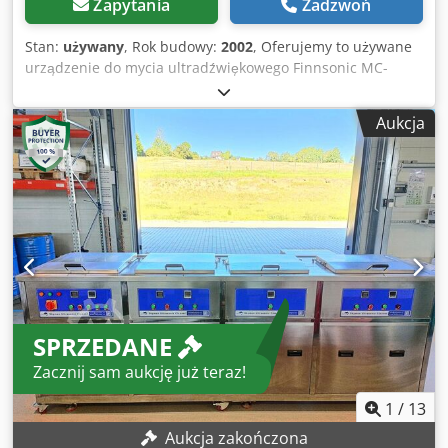
Zapytania
Zadzwoń
Stan:
używany
, Rok budowy:
2002
, Oferujemy to używane
urządzenie do mycia ultradźwiękowego Finnsonic MC-
360/III, rok produkcji 2002. Dedpeywua Tofx Afnock W
przypadku pytań lub potrzeby uzyskania dodatkowych
Aukcja
informacji, prosimy o wiadomość lub telefon. Wymiary
poszczególnych wanien to ok. szerokość 750 mm x
głębokość 600 mm x wysokość 600 mm.
SPRZEDANE
Zacznij sam aukcję już teraz!
1
/
13
Aukcja zakończona