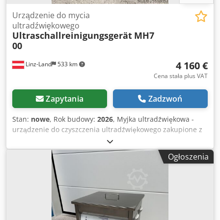
Urządzenie do mycia
ultradźwiękowego
Ultraschallreinigungsgerät
MH7
00
4 160 €
Linz-Land
533 km
Cena stała plus VAT
Zapytania
Zadzwoń
Stan:
nowe
, Rok budowy:
2026
, Myjka ultradźwiękowa -
urządzenie do czyszczenia ultradźwiękowego zakupione z
masy upadłościowej - nowe, nieużywane! Producent: Derui
Ultrasonic Urządzenie wykonane w całości ze stali
Ogłoszenia
nierdzewnej - Ultradźwięki dolne, multi-częstotliwość:
25/45 kHz przełączane, moc (efektywna/szczytowa):
1.600/3.200 W - Grzałka regulowana do 80°C; moc: 2.500 W
- Wymiary kosza: dł. x szer. x wys. 530 x 400 x 300 mm -
Wymiary zbiornika: dł. x szer. x wys. 550 x 420 x 320 mm -
Wymiary zewnętrzne: dł. x szer. x wys. 650 x 560 x 830 mm