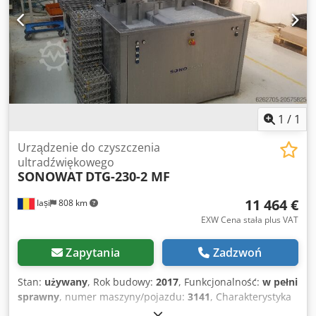
Materiały sypkie lub pojedynczo pozycjonowane
komponenty. Całkowicie lub częściowo zautomatyzowane,
np. elementy układu wtrysku diesla.
1
/
1
Urządzenie do czyszczenia
ultradźwiękowego
SONOWAT
DTG-230-2 MF
11 464 €
Iași
808 km
EXW Cena stała plus VAT
Zapytania
Zadzwoń
Stan:
używany
, Rok budowy:
2017
, Funkcjonalność:
w pełni
sprawny
, numer maszyny/pojazdu:
3141
, Charakterystyka
techniczna: Główne parametry Atrybut Wartość