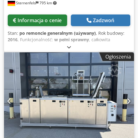
Sternenfels
795 km
i innych materiałów eksploatacyjnych * Rok produkcji: 2016
* Stan: częściowo zdemontowany * Głębokość wanny: 500
mm * Regulator temperatury: eliwell ICPlus 902 * Timer
Informacja o cenie
Zadzwoń
ultradźwiękowy: eliwell EWTS950 LX * Sterowanie: timer
ultradźwiękowy, temperatura kąpieli, poziom wanny,
Stan:
po remoncie generalnym (używany)
, Rok budowy:
poziom zbiornika, włączanie/wyłączanie ogrzewania,
2016
, Funkcjonalność:
w pełni sprawny
, całkowita
włączanie/wyłączanie filtracji — * Długość wanny: ok. 190
szerokość:
1 800 mm
, całkowita długość:
3 500 mm
,
cm * Szerokość wanny: ok. 190 cm * Głębokość wanny: ok.
całkowita wysokość:
2 500 mm
, Wysokiej jakości urządzenie
50 cm * Wymiary transportowe (dł. x szer. x wys.): ok. 230 x
Ogłoszenia
do odtłuszczania i czyszczenia, oparte na PER Niniejsze
235 x 190 cm Dsdpfxszkufae Afnsck
urządzenie to wysokiej jakości i wydajne urządzenie do
odtłuszczania i czyszczenia, oparte na perchloretylenie
(PER) ze standardowym rozmiarem kosza. Dzięki dwóm
zbiornikom wstępnym, zintegrowanemu czyszczeniu
ultradźwiękowemu i suszeniu próżniowemu, urządzenie
umożliwia bezpieczne, dokładne i szybkie odtłuszczanie
różnych elementów metalowych. Całkowicie wykonane ze
stali nierdzewnej rurociągi oraz wysokiej jakości
komponenty urządzenia gwarantują wysokie
bezpieczeństwo pracy i długą żywotność. Urządzenie
zostało profesjonalnie wyremontowane i jest gotowe do
natychmiastowego użycia. Inspekcja urządzenia w stanie