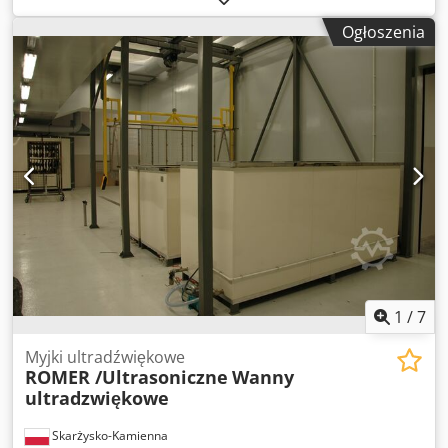
szerokość:
2 600 mm
, całkowita długość:
1 750 mm
,
Ogłoszenia
całkowita wysokość:
2 350 mm
, maksymalna waga ładunku:
50 kg
, pojemność zbiornika:
230 l
, przyłącze sprężonego
powietrza:
6,5 belka
, napięcie wejściowe:
380 V
, rok
ostatniego remontu:
2026
, Hösel Solvacs-2 z dodatkowym
systemem destylacji. Instalacja oraz system destylacji
zostały gruntownie wyremontowane przez
wykwalifikowanych specjalistów. Dcsdpfx Afozln Iqonsk
Instalacja jest podłączona do zasilania i jest gotowa do
oględzin oraz testowego uruchomienia. Instalacja wymaga
zewnętrznego systemu chłodzenia.
1
/
7
Myjki ultradźwiękowe
ROMER /Ultrasoniczne
Wanny
ultradzwiękowe
Skarżysko-Kamienna