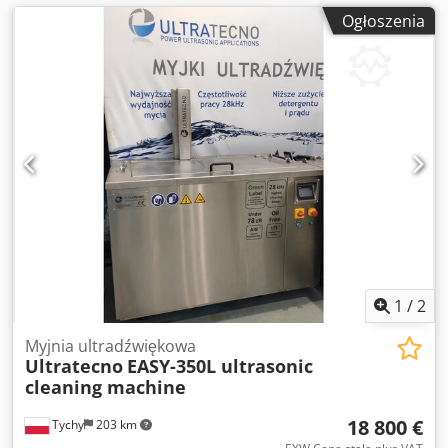
Ogłoszenia
1
/
2
Myjnia ultradźwiękowa
Ultratecno
EASY-350L ultrasonic
cleaning machine
18 800 €
Tychy
203 km