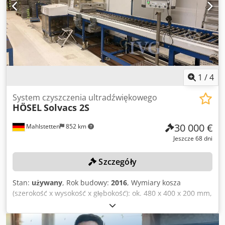
610 mm -Waga: 1210 kg
1
/
4
System czyszczenia ultradźwiękowego
HÖSEL
Solvacs 2S
30 000 €
Mahlstetten
852 km
Jeszcze 68 dni
Szczegóły
Stan:
używany
, Rok budowy:
2016
, Wymiary kosza
(szerokość x wysokość x głębokość): ok. 480 x 400 x 200 mm,
waga: 3900 kg, moc: 55 kW, 1 elektryczna przenośnik
rolkowy, długość ok. 9 m, z systemem sterowania SIEMENS
Simatic HMI. Dodpfx Afjzqy Sfjneck