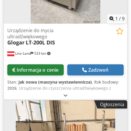
1
/
9
Urządzenie do mycia
ultradźwiękowego
Glogar
LT-200L DIS
Linz-Land
533 km
Informacja o cenie
Zadzwoń
Stan:
jak nowa (maszyna wystawiennicza)
, Rok budowy:
2026
, Urządzenie do czyszczenia ultradźwiękowego z
pneumatycznym podnośnikiem do załadunku i odkładania
oraz funkcją oscylacji podczas procesu czyszczenia. wraz
Ogłoszenia
ze spryskiwaczem powierzchni/separatorrem oleju.
Wymiary platformy: ok. 670 x 420 mm maks. wysokość
użytkowa: ok. 300 mm Djdpoh Rmpdofx Afnjck maks.
udźwig podnośnika: 100 kg Pojemność: 200 litrów (wraz z