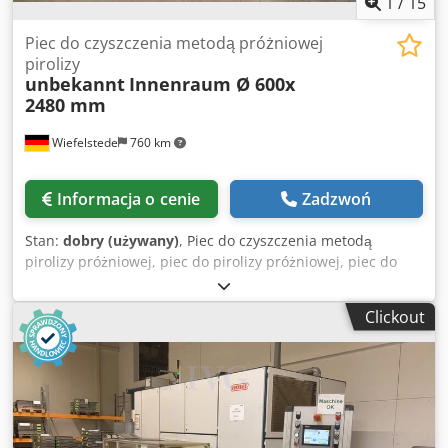
1
/
15
Piec do czyszczenia metodą próżniowej
pirolizy
unbekannt
Innenraum Ø 600x
2480 mm
Wiefelstede
760 km
Informacja o cenie
Zadzwoń
Stan:
dobry (używany)
, Piec do czyszczenia metodą
pirolizy próżniowej, piec do pirolizy próżniowej, piec do
pirolizy, piec do czyszczenia, piec próżniowy -Piec do
czyszczenia metodą pirolizy próżniowej: piec do pirolizy
Clickout
próżniowej -Typ: niestety, brak oznaczenia typu -Otwór
wejściowy: średnica 600 mm -Komora wewnętrzna:
średnica 600 x 2480 mm -Pompa próżniowa: 2,35 kW, 1,33
m³/min Djdpfxozpii Do Afnock -Pojedyncze komponenty:
patrz zdjęcia -Wymiary: 5200/1635/wys. 1760 mm -Wymiary
do transportu: 3200/1635/wys. 1760 mm / 2000/650/wys.