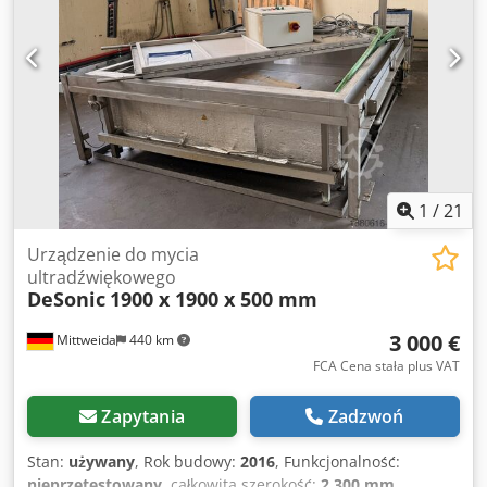
separatorem oleju) Materiał wanny i obudowy zewnętrznej:
stal nierdzewna 1.4301 Moc ultradźwięków (dźwięk
podstawowy): 1600 watów (efektywna) / 3200 watów
(maksymalna) Częstotliwość 38 kHz (dzięki temu
urządzenie nadaje się również do czyszczenia aluminium i
metali kolorowych) wraz z kontrolą poziomu i
zabezpieczeniem przed pracą na sucho Urządzenie
wyposażone w kółka (mobilne) Moc przyłączeniowa
elektryczna (całkowita): 8 kW Wymiary zewnętrzne: 1300 x
1000 x 1000 (wysokość) mm Całkowita wysokość, w tym
1
/
21
podnośnik i otwarta pokrywa: 1500 mm
Urządzenie do mycia
ultradźwiękowego
DeSonic
1900 x 1900 x 500 mm
3 000 €
Mittweida
440 km
FCA Cena stała plus VAT
Zapytania
Zadzwoń
Stan:
używany
, Rok budowy:
2016
, Funkcjonalność:
nieprzetestowany
, całkowita szerokość:
2 300 mm
,