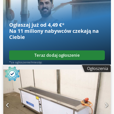
Ogłaszaj już od 4,49 €
*
Na
11 miliony nabywców
czekają na
Ciebie
Teraz dodaj ogłoszenie
*za ogłoszenie/miesiąc
Ogłoszenia