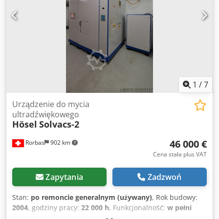
Obie komory wyposażone w ultradźwięki (dno);
częstotliwość: 40 kHz, moc: 1200 watów (szczytowo 2400
watów) Wewnętrzne wymiary komór: 750x450x520h mm,
pojemność: ok. 120 litrów; materiał wanien: stal
nierdzewna 1.4571 Obie komory z separatorem oleju (prod.
Belki) oraz filtrem świecowym (9 3/4" – dokładność 100 lub
50 mikronów, do wyboru) Djdpfozgwqwox Afnock Grzałka w
obu komorach: każda 2 kW Moc przyłączeniowa: 12 kW –
1
/
7
dostawa gotowa do podłączenia z wtyczką 32 amperową
Urządzenie do mycia
ultradźwiękowego
Hösel
Solvacs-2
46 000 €
Rorbas
902 km
Cena stała plus VAT
Zapytania
Zadzwoń
Stan:
po remoncie generalnym (używany)
, Rok budowy:
2004
, godziny pracy:
22 000 h
, Funkcjonalność:
w pełni
sprawny
, numer maszyny/pojazdu:
014404
, całkowita