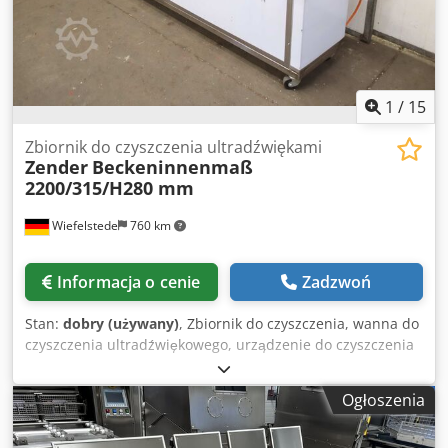
1
/
15
Zbiornik do czyszczenia ultradźwiękami
Zender
Beckeninnenmaß
2200/315/H280 mm
Wiefelstede
760 km
Informacja o cenie
Zadzwoń
Stan:
dobry (używany)
, Zbiornik do czyszczenia, wanna do
czyszczenia ultradźwiękowego, urządzenie do czyszczenia
ultradźwiękowego, kąpiel ultradźwiękowa. -Producent:
Zender, wanna do czyszczenia ultradźwiękowego ze stali
Ogłoszenia
nierdzewnej z podgrzewaczem, mobilna. -Wymiary
wewnętrzne wanny: 2200/315/H280 mm. -Zakres regulacji