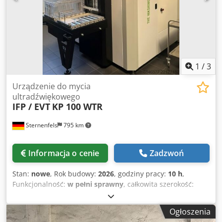
1
/
3
Urządzenie do mycia
ultradźwiękowego
IFP / EVT
KP 100 WTR
Sternenfels
795 km
Informacja o cenie
Zadzwoń
Stan:
nowe
, Rok budowy:
2026
, godziny pracy:
10 h
,
Funkcjonalność:
w pełni sprawny
, całkowita szerokość:
3 000 mm
, całkowita długość:
3 000 mm
, całkowita
wysokość:
2 800 mm
, IFP - KP 100 WTR Przemysłowa myjnia
Ogłoszenia
i odtłuszczarka do metalu Dane techniczne: - Nowa