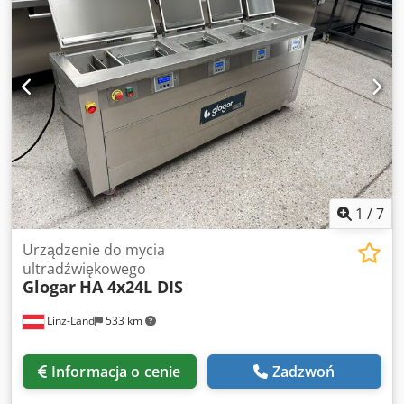
temperatury: od 30 do 110°C. -Temperatura robocza: maks.
70°C. Dcedpfezn H Alox Afnjk -Generator ultradźwiękowy:
Zhangjiagang Zhongnuo, typ JYD. -Pojedyncze komponenty:
patrz zdjęcia. -Wymiary: 2530/315/H700 mm. -Waga: 150
kg.
1
/
7
Urządzenie do mycia
ultradźwiękowego
Glogar
HA 4x24L DIS
Linz-Land
533 km
Informacja o cenie
Zadzwoń