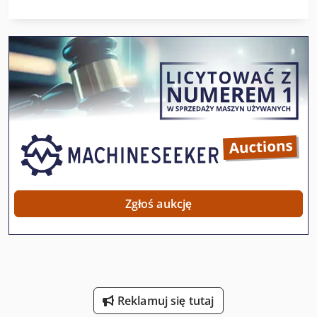
Maszyna Do Pakowania Żywności
Maszyna Do Worków Papieru
Maszyny Do Liczenia Papieru
Maszyny Do Ukosowania
Maszyną Do Wykrawania Otworów
Opakowania Z Tworzyw Sztucznych
Pakowanie W Kartony
Zgłoś aukcję
Skrzynka Na Narzędzia
Szatkownica Do Kapusty
Urządzenia Do Gięcia Rur
Reklamuj się tutaj
Urządzenia Do Laminowania