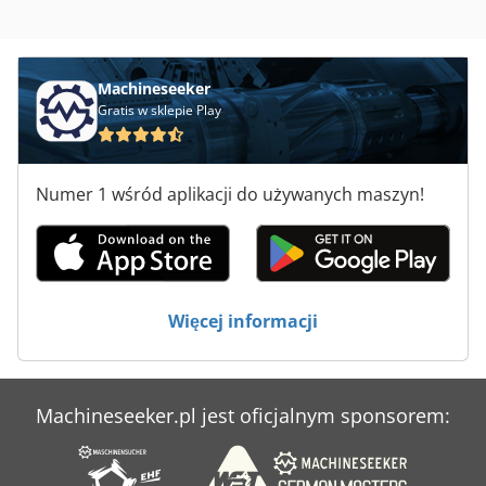
Urządzenia Do Odsysania
Urządzenia Do Pakowania
Machineseeker
Gratis w sklepie Play
Urządzenia Do Powlekania
Urządzenie Do Laminowania
Numer 1 wśród aplikacji do używanych maszyn!
Urządzenie Do Nawijania
Wiertła Do Głębokich Otworów
Wrzeciono Do Otworów
Więcej informacji
Zawór Z Siłownikiem
Machineseeker.pl jest oficjalnym sponsorem: