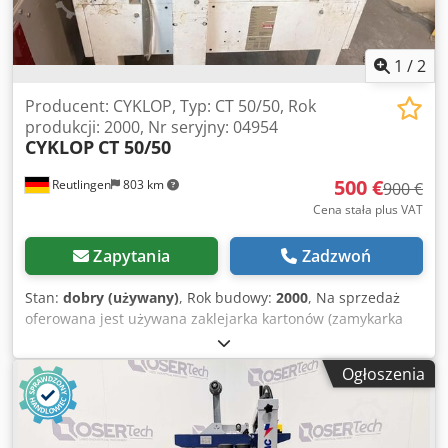
zbiornika widoczne na zdjęciach sprzedawany dokładnie
jak na zdjęciach
1
/
2
Producent: CYKLOP, Typ: CT 50/50, Rok
produkcji: 2000, Nr seryjny: 04954
CYKLOP
CT 50/50
500 €
Reutlingen
803 km
900 €
Cena stała plus VAT
Zapytania
Zadzwoń
Stan:
dobry (używany)
, Rok budowy:
2000
, Na sprzedaż
oferowana jest używana zaklejarka kartonów (zamykarka
do taśmy klejącej) marki Cyklop. Maszyna idealnie nadaje
się do automatycznego zaklejania kartonów taśmą klejącą
Ogłoszenia
(od góry i od dołu) i może być bez problemu zintegrowana
z istniejącymi liniami pakującymi. Typowe zastosowania: *
Wysyłka / Logistyka * Magazynowanie i fulfillment *
Produkcja / Linie pakujące ⸻ ⚙️ Dane techniczne *