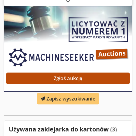
Półautomatyczna zaklejarka do kartonów Prędkość taśmy
transportowej: 22 m/min Szerokość taśmy klejącej: 50–75
mm Minimalne wymiary kartonu (DxSxW): 150x110x110
mm Maksymalne wymiary kartonu (DxSxW): ∞x500x500 mm
Dkjdjyy S Imopfx Ab Sor Minimalna waga kartonu: 1 kg
Maksymalna waga kartonu: 50 kg Moc: 0,4 kW Zasilanie:
400 V – 50 Hz Waga: 170 kg
Zgłoś aukcję
Zapisz wyszukiwanie
Używana zaklejarka do kartonów
(3)