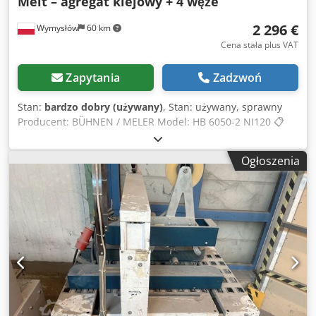
Melt – agregat klejowy + 4 węże
2 296 €
Wymysłów
60 km
Cena stała plus VAT
Zapytania
Zadzwoń
Stan:
bardzo dobry (używany)
, Stan: używany, sprawny
Producent: BÜHNEN / MELER Model: HB 6050-2 NI120 📋
Opis przedmiotu: Na sprzedaż profesjonalny agregat
klejowy HOT-MELT BÜHNEN / MELER 6050 przeznaczony do
Ogłoszenia
przemysłowego nanoszenia kleju. Urządzenie wysokiej
jakości – produkcja europejska, stosowane w: pakowaniu
produkcji mebli przemyśle drzewnym liniach
produkcyjnych ⚙️ Dane techniczne (z tabliczki): Zasilanie:
230V / 50-60 Hz 400V (3-fazowe) Moc: do 4,7 kW Djdpfjy
Aam Nsx Ab Sekr Max. temperatura: 200°C Max. ciśnienie:
do 160 bar Wyjścia: 2 Model: HB 6050-2 NI120 📦 W
zestawie: ✔️ Agregat klejowy BÜHNEN / MELER ✔️ 4 węże
grzewcze (komplet!) ✔️ Przewody i złącza widoczne na
zdjęciach 🔍 Stan: przedmiot używany posiada normalne
ślady użytkowania w dobrym stanie technicznym wnętrze