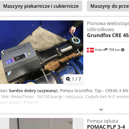
Maszyny piekarnicze i cukiernicze
Maszyny do prze
Pionowa wielosto
odśrodkowa
Grundfos
CRE 45
Hobro
798 km
1
/
7
Stan:
bardzo dobry (używany)
, Pompa Grundfos. Typ - CRE45-3 AN
11kW. Pmax/Tmax - 16/120 bar/gr. celcjusza. Codpfx Aeii N E Iemze
mge160mb2-ff300-f3.
Pompa zębata
POMAC
PLP 3-4