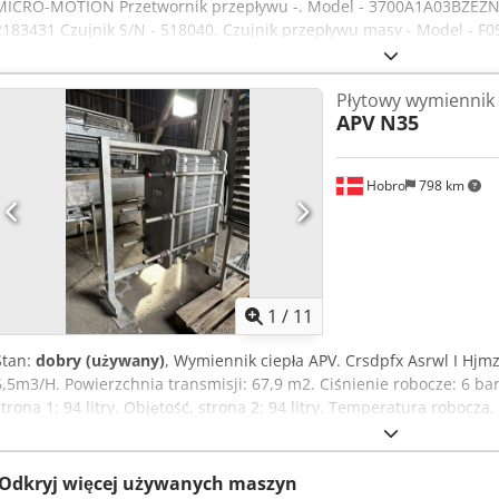
MICRO-MOTION Przetwornik przepływu -. Model - 3700A1A03BZEZNZ 
2183431 Czujnik S/N - 518040. Czujnik przepływu masy - Model - F0
33.6384.77. Dens cal - 07339081654.36. D1 - 0,00121 / K1 - 7338,88.
K2 - 8164,88. TC - 4,36. Temp. zakres - -240 do +150 DEG C. Rurka - 
Płytowy wymiennik 
3 szt. w magazynie. Cena dotyczy jednej sztuki.
APV
N35
Hobro
798 km
1
/
11
Stan:
dobry (używany)
, Wymiennik ciepła APV. Crsdpfx Asrwl I Hjm
6,5m3/H. Powierzchnia transmisji: 67,9 m2. Ciśnienie robocze: 6 bar
strona 1: 94 litry. Objętość, strona 2: 94 litry. Temperatura robocz
ORA.18
Odkryj więcej używanych maszyn