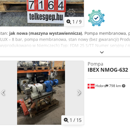
1
/
9
Stan:
jak nowa (maszyna wystawiennicza)
, Pompa membranowa,
FLUX – 8 bar, pompa membranowa, stan nowy (bez gwarancji) Pro
(wyprodukowano w Niemczech) Typ: FDM 25 S/TT Numer seryjny / n
Amzerf Maksymalna wydajność: 150–175 l/min Maksymalne ciśnienie
obudowy: Stal nierdzewna (S) Materiał membrany / uszczelki: PTFE / 
Pompa
25)
IBEX
NMOG-632
Hobro
798 km
1
/
15