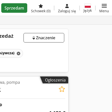
Sprzedam
Język
Schowek
(0)
Zaloguj się
Menu
zedaż
Znaczenie
ożywcza)
Ogłoszenia
wa, pompa
A
T