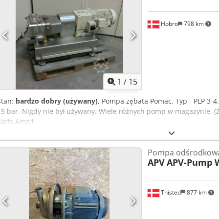
Hobro
798 km
1
/
15
Stan:
bardzo dobry (używany)
, Pompa zębata Pomac. Typ - PLP 3-4. 
15 bar. Nigdy nie był używany. Wiele różnych pomp w magazynie. (
Sjpfx Amzjf
Pompa odśrodkow
APV
APV-Pump 
Thisted
877 km