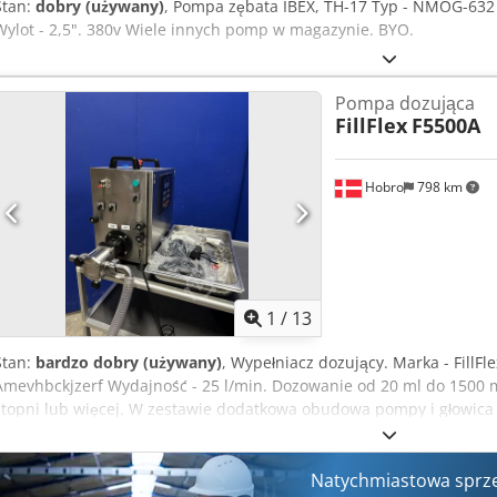
Stan:
dobry (używany)
, Pompa zębata IBEX, TH-17 Typ - NMOG-632 
Wylot - 2,5". 380v Wiele innych pomp w magazynie. BYO.
Pompa dozująca
FillFlex
F5500A
Hobro
798 km
1
/
13
Stan:
bardzo dobry (używany)
, Wypełniacz dozujący. Marka - FillFl
Amevhbckjzerf Wydajność - 25 l/min. Dozowanie od 20 ml do 1500 
stopni lub więcej. W zestawie dodatkowa obudowa pompy i głowic
zestawie różne części zamienne. CLH.24
Natychmiastowa sprz