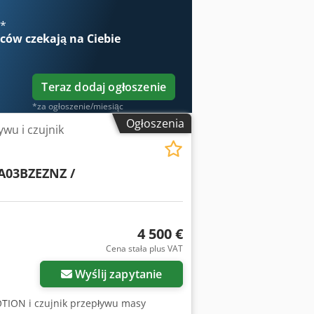
€
*
wców
czekają na Ciebie
Teraz dodaj ogłoszenie
*za ogłoszenie/miesiąc
Ogłoszenia
wu i czujnik
A03BZEZNZ /
4 500 €
Cena stała plus VAT
Wyślij zapytanie
TION i czujnik przepływu masy