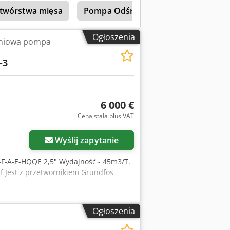
twórstwa mięsa
Pompa Odśrodkowa
Grundfos
Ogłoszenia
pniowa pompa
-3
6 000 €
Cena stała plus VAT
Wyślij zapytanie
-F-A-E-HQQE 2,5" Wydajność - 45m3/T.
rf Jest z przetwornikiem Grundfos
Ogłoszenia