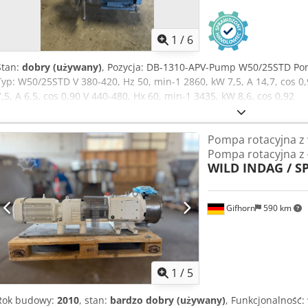
1
/
6
Stan:
dobry (używany)
, Pozycja: DB-1310-APV-Pump W50/25STD Po
Typ: W50/25STD V 380-420, Hz 50, min-1 2860, kW 7,5, A 14,7, cos 0
7,5, A 6,5, cos 0,90 V 440-480, Hx 60, min-1 3435, kW 8,6, cos 0,92
Pompa rotacyjna z 
Pompa rotacyjna z
WILD INDAG / S
Gifhorn
590 km
1
/
5
Rok budowy:
2010
, stan:
bardzo dobry (używany)
, Funkcjonalność: