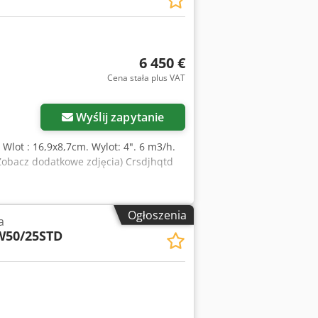
6 450 €
Cena stała plus VAT
Wyślij zapytanie
Wlot : 16,9x8,7cm. Wylot: 4". 6 m3/h.
Zobacz dodatkowe zdjęcia) Crsdjhqtd
Ogłoszenia
a
W50/25STD