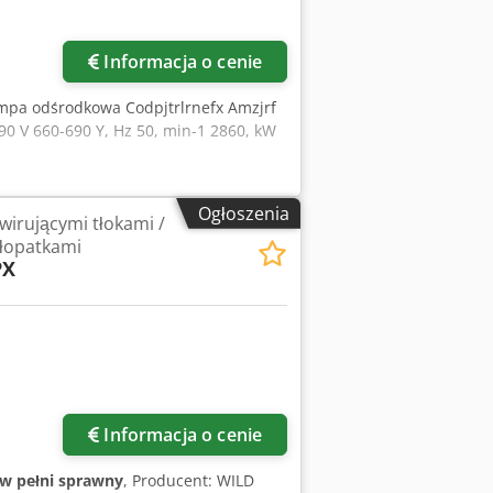
Informacja o cenie
mpa odśrodkowa Codpjtrlrnefx Amzjrf
,90 V 660-690 Y, Hz 50, min-1 2860, kW
Ogłoszenia
wirującymi tłokami /
 łopatkami
PX
Informacja o cenie
w pełni sprawny
, Producent: WILD