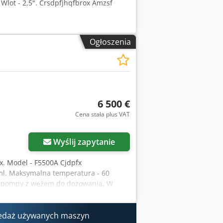
Wlot - 2,5". Crsdpfjhqfbrox Amzsf
Ogłoszenia
6 500 €
Cena stała plus VAT
Wyślij zapytanie
ex. Model - F5500A Cjdpfx
ml. Maksymalna temperatura - 60
a pompy z wężem do dozowania. W
edaż używanych maszyn