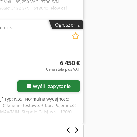
Volt - 85,250 VAC. 3700 S/N -
50SR131SZ S/N - 518040. Flow cal -
 Crodpfx Amoh R Iviszof D2 - 0,99677 /
100Bar. Przyłącze - 40bar. Case - 0Bar.
Ogłoszenia
ciepła
6 450 €
Cena stała plus VAT
Wyślij zapytanie
zjf Typ: N35. Normalna wydajność:
. Ciśnienie testowe: 6 bar. Pojemność,
a, MAX/MIN. Stopnie Celsjusza. 120/0.