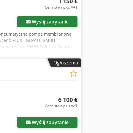
1 150 €
Cena stała plus VAT
Wyślij zapytanie
 pneumatyczna pompa membranowa
ducent: FLUX - GERÄTE GMBH
umer części: 15663 Cjdozrm Aajpfx
 robocze (PN max): 8 bar Materiał
Teflon (TT) Rozmiar przyłącza: 1" (DN
Ogłoszenia
6 100 €
Cena stała plus VAT
Wyślij zapytanie