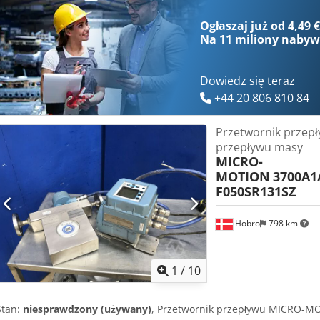
Ogłaszaj już od 4,49 
Na
11 miliony naby
Dowiedz się teraz
+44 20 806 810 84
Przetwornik przepły
przepływu masy
MICRO-
MOTION
3700A1
F050SR131SZ
Hobro
798 km
1
/
10
Stan:
niesprawdzony (używany)
, Przetwornik przepływu MICRO-MO