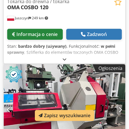
Tokarka do drewna / tokarka
OMA
COSBO 120
Juszczyn
249 km
Informacja o cenie
Zadzwoń
Stan:
bardzo dobry (używany)
, Funkcjonalność:
w pełni
sprawny
, Szlifierka do elementów toczonych OMA COSBO
120 Długość robocza 1200mm Dwa agregaty szlifujące
Szczotki polerujące z oscylacją Praca po kopiale Dsdoy Elw
Ogłoszenia
Espfx Aagokr
Zapisz wyszukiwanie