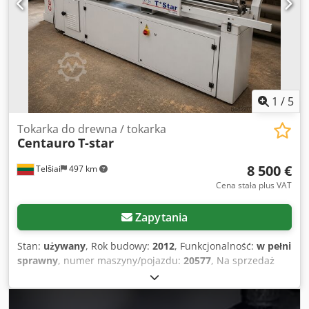
1
/
5
Tokarka do drewna / tokarka
Centauro
T-star
8 500 €
Telšiai
497 km
Cena stała plus VAT
Zapytania
Stan:
używany
, Rok budowy:
2012
, Funkcjonalność:
w pełni
sprawny
, numer maszyny/pojazdu:
20577
, Na sprzedaż
komputerowa tokarka Centauro T-Star. Rok produkcji 2012.
Używana niewiele. Maksymalna długość obrabianego
elementu wynosi 1600 mm, maksymalna średnica 250 mm.