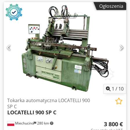
Ogłoszenia
1
/
10
Tokarka automatyczna LOCATELLI 900
SP C
LOCATELLI
900 SP C
3 800 €
Miechucino
280 km