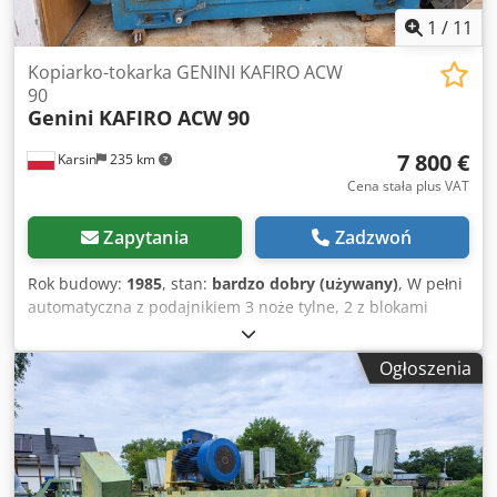
1
/
11
Kopiarko-tokarka GENINI KAFIRO ACW
90
Genini
KAFIRO ACW 90
7 800 €
Karsin
235 km
Cena stała plus VAT
Zapytania
Zadzwoń
Rok budowy:
1985
, stan:
bardzo dobry (używany)
, W pełni
automatyczna z podajnikiem 3 noże tylne, 2 z blokami
dzielonymi Djdpfxeih H Ntj Aagekr Wózek 900 mm
Automatyczna pompa smarowania olejem i smarem
Ogłoszenia
Odpowiednia do pracy w obu kierunkach