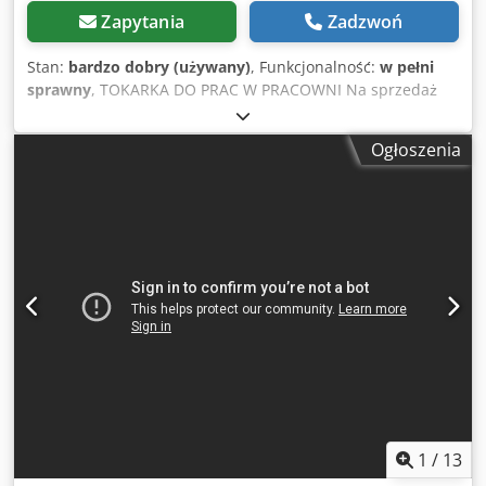
Zapytania
Zadzwoń
Stan:
bardzo dobry (używany)
, Funkcjonalność:
w pełni
sprawny
, TOKARKA DO PRAC W PRACOWNI Na sprzedaż
oferujemy tokarkę Drechselmeister Twister FU 200 o
rozstawie między centrami 715 mm. Tokarka jest w bardzo
Ogłoszenia
dobrym stanie. Dane techniczne: - Wysokość między
centrami 200 mm - Średnica obrabianych przedmiotów 395
mm (z opcjonalnym uchwytem do obróbki zewnętrznej 700
mm) - Rozstaw między centrami ok. 715 mm (opcjonalnie
rozszerzalny) - Gwint wrzeciona M33 x 3,5 z rowkiem
zabezpieczającym ASR (europejski standard)* - Stożek
wrzeciona i suportu MK2 - Prędkości obrotowe (2 zakresy
pasowe): 60 – 1350 obr./min i 180 – 3750 obr./min - Skok
pinoli 100 mm (z gwintem trapezowym), przygotowana do
montażu wrzeciona ER-25 Dksdpfx Aaezn Nm Tegor - Silnik
1,5 kW / 2 KM (podłączenie 230 V) - Wyłącznik hamulca 2-
stopniowy - Waga wersji podstawowej 166 kg Maszyna
znajduje się w A-5431 Kuchl i może być oglądana w
godzinach pracy. Sprzedaż zastrzegamy! Powiązane
1
/
13
terminy: tokarka, obrabiarka, maszyna tokarska, tokarka do