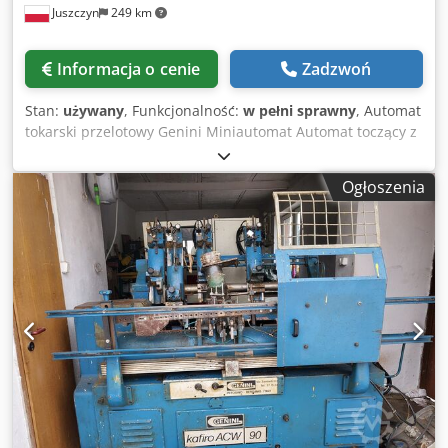
Juszczyn
249 km
Informacja o cenie
Zadzwoń
Stan:
używany
, Funkcjonalność:
w pełni sprawny
, Automat
tokarski przelotowy Genini Miniautomat Automat toczący z
kantówki Silnik pompy hydraulicznej o mocy 1,5kw
Maksymalna długość kantówki 950mm Dksdpfxjzgc Rcj
Ogłoszenia
Aagsr Maksymalna długość toczenia 120mm Maksymalna
średnica toczenia 80 mm Dwa suporty z nożami
profilującymi 1 wrzeciono czołowe do wiercenia lub
profilowania czołowego 1 nóż zgrubnie toczący Waga
maszyny około 1800kg Znak CE