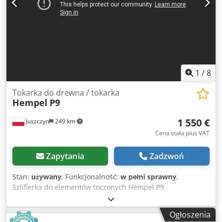
1
/
8
Tokarka do drewna / tokarka
Hempel
P9
1 550 €
Juszczyn
249 km
Cena stała plus VAT
Zapytania
Zadzwoń
Stan:
używany
, Funkcjonalność:
w pełni sprawny
,
Szlifierka do elementów toczonych Hempel P9
Dsdpfjzlcvpsx Aagekr Długość robocza 900mm Średnica
szlifowania max 100mm Szlifowanie za pomocą szczotek z
Ogłoszenia
oscylacją