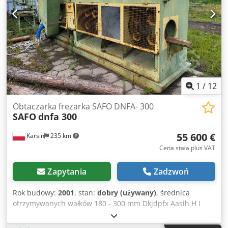
1
/
12
Obtaczarka frezarka SAFO DNFA- 300
SAFO
dnfa 300
55 600 €
Karsin
235 km
Cena stała plus VAT
Zapytania
Zadzwoń
Rok budowy:
2001
, stan:
dobry (używany)
, średnica
otrzymywanych wałków 180 - 300 mm Dkjdpfx Aasih H I
Dogjr minimalna długość obrabianych kłody 1200 mm ilość
zespołów frezujących 2 szt. (gór., dolny) moc silnika