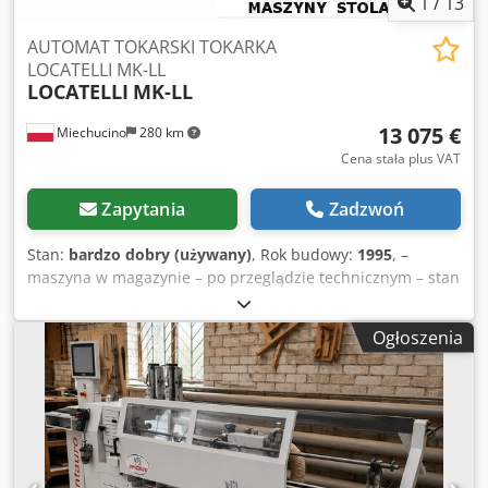
1
/
13
AUTOMAT TOKARSKI TOKARKA
LOCATELLI MK-LL
LOCATELLI
MK-LL
13 075 €
Miechucino
280 km
Cena stała plus VAT
Zapytania
Zadzwoń
Stan:
bardzo dobry (używany)
, Rok budowy:
1995
, –
maszyna w magazynie – po przeglądzie technicznym – stan
bardzo dobry – rok produkcji 1995 PARAMETRY
TECHNICZNE: – długość toczenia max 1300 mm – średnica
Ogłoszenia
toczenia 120 mm – trzy noże dolne – pięć noży górnych –
podtrzymka – sterowanie nożami hydrauliczne –
automatyczne sterowanie – magazynek Dksdpfxjd Rkkzo
Aager Gabaryty maszyny: – długość 380 cm – szerokość 210
cm – wysokość 215 cm – waga~3490 kg