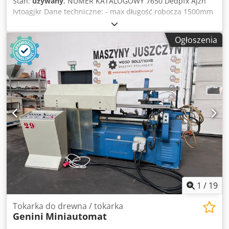
Stan:
używany
, NUMER KATALOGOWY 7650 Dedpfx Ajzh
Ivtoagjkr Dane techniczne: - max długość robocza 1500mm
- max średnica robocza 250mm - frezowanie (frez tarczowy)
7,5kW - wrzeciono – 2800obr/min 3kW - prędkość obrotowa
Ogłoszenia
wrzeciona 700/1200/1500/2000obr/min - agregat szlifujący
0,75kW - silnik hydrauliczny 3kW - moc całkowita 17,75kW -
zapotrzebowanie powietrza 6-8bar - podajnik do kantówek
do 150x150mm - średnica króćca odciągu 100mm, 160mm -
wymiary do transportu dł/szer/wys 4350x2300x1980mm -
waga około 3000kg ATUTY – produkcji niemieckiej –
automatyczna kopiarka hydrauliczna – oryginalna
dokumentacja DTR – niemalowana – tokarka używana, stan
bardzo dobry Cena netto: 59900 PLN Cena netto: 14262
EUR Cena netto liczona według kursu 4,2 PLN/EUR (przy
większych wahaniach kursu cena może ulec zmianie)
1
/
19
Tokarka do drewna / tokarka
Genini
Miniautomat