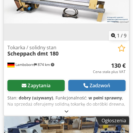
1
/
9
Tokarka / solidny stan
Scheppach
dmt 180
130 €
Lambsborn
874 km
Cena stała plus VAT
Zapytania
Zadzwoń
Stan:
dobry (używany)
, Funkcjonalność:
w pełni sprawny
,
Na sprzedaż oferujemy solidną tokarkę do obróbki drewna,
przeznaczoną do obróbki wyrobów drewnianych. Maszyna
charakteryzuje się stabilną konstrukcją łoża, ruchomym
Ogłoszenia
suportem i uchwytem wrzeciona M33. Dzięki rozstawowi
między centrami wynoszącemu 1000 mm i wysokości