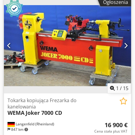
Ogłoszenia
napędu głowicy obtaczania 55 kW moc silników napędu
zespołu frezującego 2 x 11 kW moc silnika napędu układu
posuwowego 7,5 kW frezy w komplecie
1
/
15
Tokarka kopiująca Frezarka do
kanelowania
WEMA
Joker 7000 CD
16 900 €
Langenfeld (Rheinland)
847 km
Cena stała plus VAT