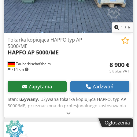
1
/
6
Tokarka kopiująca HAPFO typ AP
5000/ME
HAPFO
AP 5000/ME
8 900 €
Tauberbischofsheim
714 km
SK plus VAT
Zapytania
Zadzwoń
Stan:
używany
, Używana tokarka kopiująca HAPFO, typ AP
5000/ME, przeznaczona do profesjonalnego zastosowania
w obróbce drewna. Maszyna służy do kopiowania kształtów
obrabianych elementów i nadaje się do typowych operacji
Ogłoszenia
toczenia i kształtowania drewna. Dane techniczne: -
Rozstaw między centrami: 1300 mm - Wysokość między