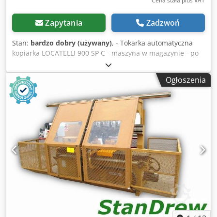
Cena stała plus VAT
Zapytania
Zadzwoń
Stan:
bardzo dobry (używany)
, - Tokarka automatyczna
kopiarka LOCATELLI 900 SP C - maszyna w magazynie - po
przeglądzie technicznym - produkcji Włoskiej PARAMETRY
TECHNICZNE: - długość toczenia max. 900 mm - średnica
Ogłoszenia
toczenia max. 200 mm - wymiar elementu podawanego
automatycznie max. 110 x 110 mm - moc silnika głównego
5.8 kW - moc silnika pompy 4.21 kW Dedog Dcavspfx Aagskr
- sześć rodzai prędkości obrotowej - 865 / 1705 / 1730 /
2975 / 3410 / 5950 - trzy noże główne zbierające - dwa noże
z doskokiem hydraulicznym - regulacja prędkości posuwu -
regulacja prędkości doskoku noży - tryb pracy
automatyczny i pół automatyczny - hamulec Gabaryty
maszyny: - długość 240 cm - szerokość 150 cm - wysokość
280 cm - waga ~ 1000 kg