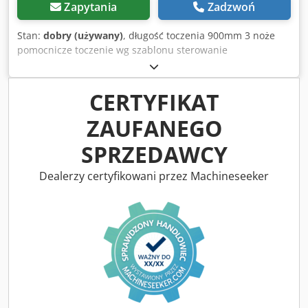
Zapytania
Zadzwoń
Stan:
dobry (używany)
, długość toczenia 900mm 3 noże
pomocnicze toczenie wg szablonu sterowanie
hydrauliczno-elektryczne Dkjdpsw Ady Tjfx Aagor moc
silnika 4,6/5,5kW 3 noże toczące
CERTYFIKAT
ZAUFANEGO
SPRZEDAWCY
Dealerzy certyfikowani przez Machineseeker