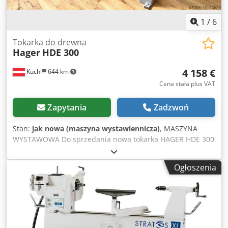
Numer referencyjny: R-A0117
1
/
6
Tokarka do drewna
Hager
HDE 300
4 158 €
Kuchl
644 km
Cena stała plus VAT
Zapytania
Zadzwoń
Stan:
jak nowa (maszyna wystawiennicza)
, MASZYNA
WYSTAWOWA Do sprzedania nowa tokarka HAGER HDE 300
z silnikiem o mocy 3 KM. Maszyna wystawowa jest w
oryginalnym stanie, dlatego przysługuje Ci pełna
Ogłoszenia
gwarancja. Dane techniczne - Wysokość środka 300 mm -
Odległość między środkami 1000 mm (rozszerzalna*) -
Elektroniczna regulacja prędkości (100-450 / 300-1100 /
750-2700 obr./min) - Wrzeciono puste D = 20 mm ze
stożkiem wewnętrznym MK3 - skok wrzeciona 150 mm -
Silnik 3 KM / 400 V - Waga 276kg Maszyna znajduje się pod