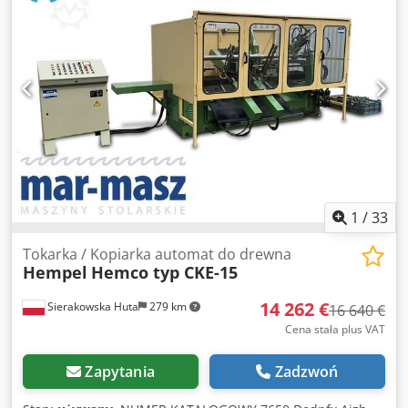
centrami: 250 mm Dsdpfx Aezrx Saeagjkr - Silnik: 1,4 kW
1
/
33
Tokarka / Kopiarka automat do drewna
Hempel
Hemco typ CKE-15
14 262 €
Sierakowska Huta
279 km
16 640 €
Cena stała plus VAT
Zapytania
Zadzwoń