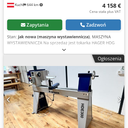
4 158 €
Kuchl
644 km
Numer referencyjny: DH25500-K
Cena stała plus VAT
Zapytania
Zadzwoń
Stan:
jak nowa (maszyna wystawiennicza)
, MASZYNA
WYSTAWIENNICZA Na sprzedaż jest tokarka HAGER HDG
250 w idealnym stanie z rozstawem osi 1000 mm. Maszyna
wystawowa jest w oryginalnym stanie i dlatego jest objęta
Ogłoszenia
pełną gwarancją. Dane techniczne - Wysokość środka 250
mm - Szerokość centrum 1000 mm - Przyłącze wrzeciona
M33 x 3,5 ze stożkiem MK3 i rowkiem bezpieczeństwa ASR
(Euro) - Otwór wrzeciona (średnica) 20 mm - Frez konika
150 mm / MK3 -Górna część podparcia dłoni 300 mm
Dsdpfstpnyksx Aagekr -Waga 270 kg -Długość x szerokość
1800 x 640 mm - Silnik 2,2 kW / 3 HP Maszyna znajduje się
w A-5431 Kuchl i może być sprawdzona w dowolnym
momencie w godzinach otwarcia. Z zastrzeżeniem
wcześniejszej sprzedaży! Powiązane terminy: tokarka,
tokarka, tokarka, tokarka, tokarka do drewna, tokarka do
drewna, toczenie, nóż tokarski, toczenie, maszyna, Hager