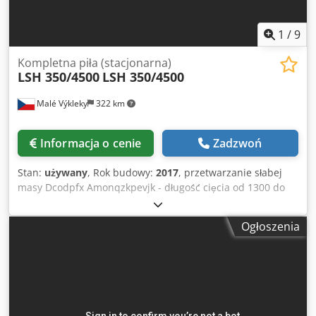
1
/
9
Kompletna piła (stacjonarna)
LSH 350/4500
LSH 350/4500
Malé Výkleky
322 km
Informacja o cenie
Zadzwoń
Stan:
używany
, Rok budowy:
2017
, przetwarzanie słabej
masy Dcodpfx Amonqzkpevjk - długość cięcia od 1300 do
4500 mm - średnica kłody od 130 do 350 mm - produkcja
100 m3 / zmianę - całkowita moc 230 kW.
Ogłoszenia