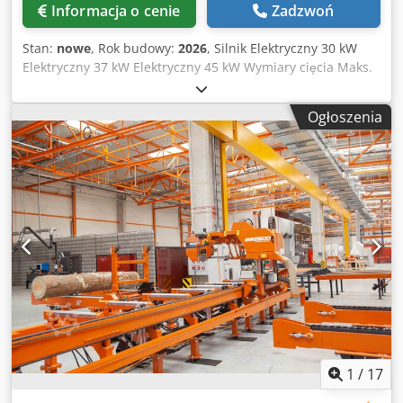
Informacja o cenie
Zadzwoń
Stan:
nowe
, Rok budowy:
2026
, Silnik Elektryczny 30 kW
Elektryczny 37 kW Elektryczny 45 kW Wymiary cięcia Maks.
średnica kłody 105 cm Maks. długość kłody 4,5 m (Łoże S)
8,4 m (Łoże L) Do 12 m (niestandardowe) Prześwit między
Ogłoszenia
rolkami 90 cm Maks. szerokość cięcia (kantówka) 85 cm
Wyposażenie głowicy Urządzenie do automatycznego
ustawienia grubości cięcia (Setworks) Przemysłowy
sterownik PLC z trybem automatycznym Posuw głowicy
góra/dół Elektryczny (Serwo) Posuw głowicy przód/tył
Elektryczny Ramię prowadnika brzeszczotu Elektryczny
(sterowany joystickiem) System czyszczenia brzeszczotu
Automatyczne smarowanie mgłą olejową ze
wspomaganiem pneumatycznym System naciągu
brzeszczotu Elektryczny hydrauliczny z akumulatorem
ciśnienia Korowarka Opcjonalna Średnica otworu
odprowadzania trocin 150 mm (6") Cechy głowicy Cztery
kamery System zrzutu desek Dodatkowe opcje Laser
Brzeszczot Długość 6270 mm Szerokość 50 mm 75 mm
1
/
17
(Standard) 100 mm 120 mm Koła prowadzące brzeszczot