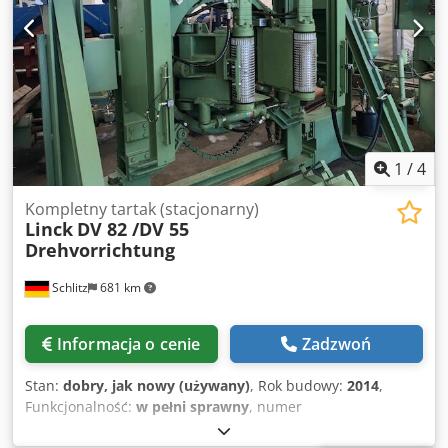
Obrzynarka profilująca VM50, 2 × 200 kW – dostępna od
września 2026 Agregat profilujący VMP450 F61, 4 × 110 kW
– dostępny od września 2026
1
/
4
Kompletny tartak (stacjonarny)
Linck
DV 82 /DV 55
Drehvorrichtung
Schlitz
681 km
Informacja o cenie
Zadzwoń
Stan:
dobry, jak nowy (używany)
, Rok budowy:
2014
,
Funkcjonalność:
w pełni sprawny
, numer
maszyny/pojazdu:
9911294-0120
, Obracarka DV 55, rok