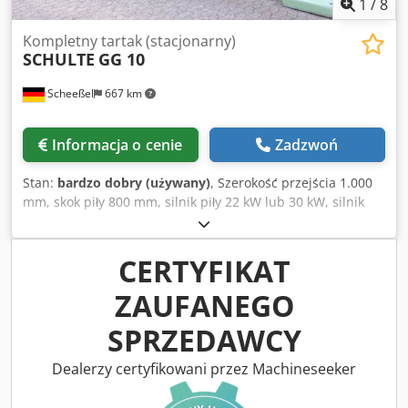
1
/
8
Kompletny tartak (stacjonarny)
SCHULTE
GG 10
Scheeßel
667 km
Informacja o cenie
Zadzwoń
Stan:
bardzo dobry (używany)
, Szerokość przejścia 1.000
mm, skok piły 800 mm, silnik piły 22 kW lub 30 kW, silnik
hamulca do regulacji grubości cięcia, nowoczesne
automatyczne centralne smarowanie, wózek dociskowy o
długości 6 m z listwą zębatą 7 m, 6 mechanicznych stacji
CERTYFIKAT
dociskowych, nowe prostowane szyny. Dedpfx
ZAUFANEGO
Ajtzlrfsmvsck
SPRZEDAWCY
Dealerzy certyfikowani przez Machineseeker