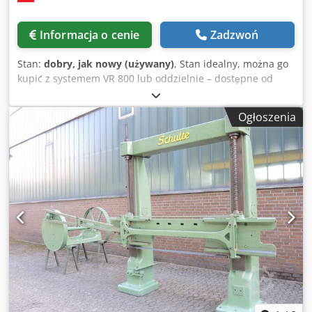
Informacja o cenie
Zadzwoń
Stan:
dobry, jak nowy (używany)
, Stan idealny, można go
kupić z systemem VR 800 lub oddzielnie – dostępne od
ręki, więcej informacji w wiadomości prywatnej. Dedpfszq
Su Sex Amvsck
Ogłoszenia