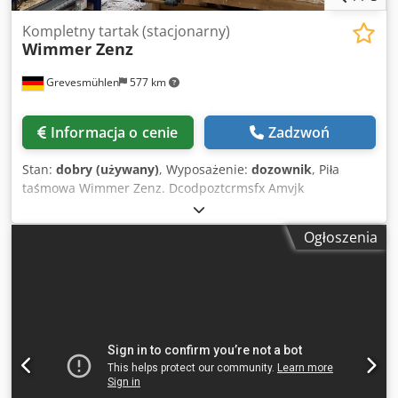
Kompletny tartak (stacjonarny)
Wimmer Zenz
Grevesmühlen
577 km
Informacja o cenie
Zadzwoń
Stan:
dobry (używany)
, Wyposażenie:
dozownik
, Piła
taśmowa Wimmer Zenz. Dcodpoztcrmsfx Amvjk
Ogłoszenia