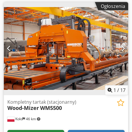
Ogłoszenia
1
/
17
Kompletny tartak (stacjonarny)
Wood-Mizer
WM5500
Koło
46 km