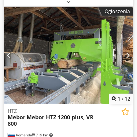
Dane techniczne: - Max średnica drewna 400 mm -
Minimalna średnica drewna 120 mm - minimalna długość
Ogłoszenia
drewna 1500 mm - Max długość kłody 3200 mm Dedpfxolar
Rio Amvjck WYDAJNOŚĆ DO 200 m3 na zmianę Maszyna
składa się z następujących elementów: - Podajnik kłód -
Podajnik wzdłużny Traka - Trak tarczowy TT 5/600/400 G –
Silniki 75 + 90 kW - Stół rolkowy odbierający z
mechanizmem zrzutu oflisów i desek bocznych - Stół
rolkowy napędzany - Stół bazujący SB 4000 - Wielopiła
dwuwałowa WP 210 – Silniki 2 x 75kW - Stół odbiorczy -
Dolny transporter powrotny oflisów , odpadów do rębaka
1
/
12
HTZ
Mebor
Mebor HTZ 1200 plus, VR
800
Komenda
719 km