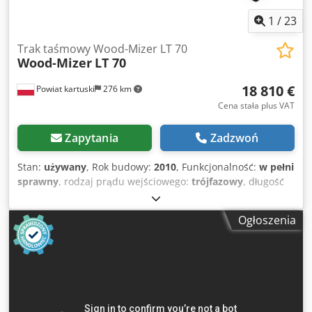
1
/
23
Trak taśmowy Wood-Mizer LT 70
Wood-Mizer
LT 70
18 810 €
Powiat kartuski
276 km
Cena stała plus VAT
Zapytania
Zadzwoń
Stan:
używany
, Rok budowy:
2010
, Funkcjonalność:
w pełni
sprawny
, rodzaj prądu wejściowego:
trójfazowy
, długość
cięcia (maks.):
12 000 mm
, szerokość cięcia (maks.):
640
mm
, napęd piły:
15 000 W
, napięcie wejściowe:
400 V
,
Ogłoszenia
średnica koła:
600 mm
, – rok produkcji: 2010 PARAMETRY
TECHNICZNE: – silnik: 15 kW Wymiary cięcia: – maks.
średnica kłody 95 cm – prześwit między rolkami 73 cm –
maks. szerokość cięcia (kantówka) 64 cm – maks. wysokość
cięcia nad brzeszczotem 39 cm – maks. długość cięcia 12 m
Wyposażenie głowicy: – urządzenie do automatycznego