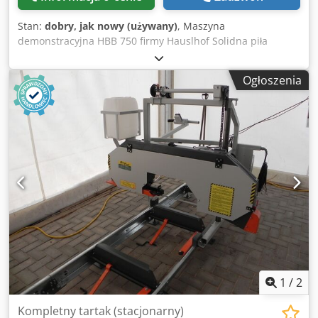
odpadów drzewnych • Suszarnie i instalacja grzewcza
Państwa korzyści: • Kompletny zestaw – gotowy do
Stan:
dobry, jak nowy (używany)
, Maszyna
natychmiastowego uruchomienia • Sprawdzone
demonstracyjna HBB 750 firmy Hauslhof Solidna piła
rozwiązania przemysłowe • Regularnie serwisowana i
taśmowa do cięcia kłód o średnicy do 75 cm, zapewnia
modernizowana • Wysoka efektywność operacyjna •
dobrą precyzję cięcia, dokładną i prostą regulację
Kompaktowa i wydajna konstrukcja • Idealna do
Ogłoszenia
wysokości, łatwa w obsłudze. Górna część pokryta farbą
przemysłowej produkcji tarcicy Informacje ogólne: • Lata
proszkową, dolna konstrukcja częściowo ocynkowana.
produkcji głównych komponentów: 1992 – 2017 • Stan:
Możliwość nieograniczonego wydłużenia dzięki sekcjom
bardzo dobry • Dostępność: od czerwca 2026 • Oględziny:
przedłużającym. Certyfikat CE. W 100% wyprodukowano w
podczas pracy, po wcześniejszym uzgodnieniu Dcedpfxozi
UE (projektowanie, produkcja, kontrola jakości). Oryginalny
D Dis Amvjk Ta instalacja stanowi atrakcyjne ekonomicznie
produkt. Dane techniczne: maks. średnica kłody 750 mm
rozwiązanie dla przedsiębiorstw poszukujących
Dedpozqr Hbofx Amvsck maks. szerokość deski 730 mm
kompletnej, wydajnej i natychmiast dostępnej linii
moc silnika S6 5,5 kW (4 kW S1) długość cięcia, wersja
tartacznej.
podstawowa 3,7 m długość taśmy piły 3600 mm szerokość
taśmy piły do 33 mm długość cięcia, sekcja przedłużająca
(opcjonalnie) 2,3 m masa 450 kg
1
/
2
Kompletny tartak (stacjonarny)