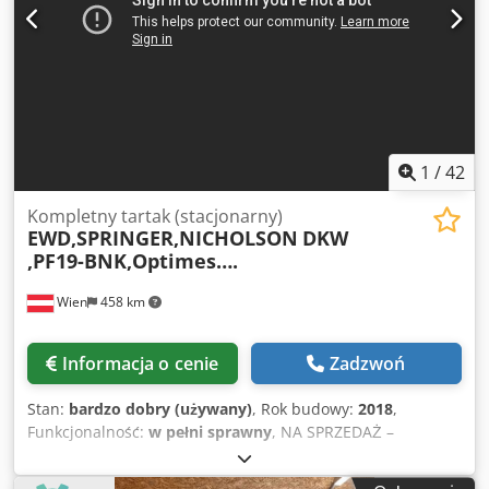
1
/
42
Kompletny tartak (stacjonarny)
EWD,SPRINGER,NICHOLSON
DKW
,PF19-BNK,Optimes….
Wien
458 km
Informacja o cenie
Zadzwoń
Stan:
bardzo dobry (używany)
, Rok budowy:
2018
,
Funkcjonalność:
w pełni sprawny
, NA SPRZEDAŻ –
KOMPLETNA PRZEMYSŁOWA LINIA TARTACZNA (EWD /
SPRINGER / MICROTEC) Wysoko wydajna, w pełni