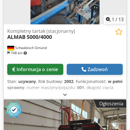
1
/
13
Kompletny tartak (stacjonarny)
ALMAB
5000/4000
Schwäbisch Gmünd
748 km
Informacja o cenie
Zadzwoń
Stan:
używany
, Rok budowy:
2002
, Funkcjonalność:
w pełni
sprawny
, numer maszyny/pojazdu:
001
, długość cięcia
(maks.):
5 000 mm
, Oferujemy automatyczną linię do
obróbki desek bocznych z podziałem na partie, przycinarką
Ogłoszenia
do obrzynania, 2 sztaplarzami, dodatkowym systemem
wyprowadzania, oraz przycinaniem desek do długości
wymaganej dla sztaplarzy: Deski o długości 2000-5280 mm,
grubości 16-40 mm, szerokości 70-260 mm, takt 29 lub 58