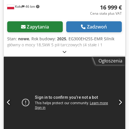
16 999 €
Koło
46 km
Cena stała plus VAT
Zapytania
Zadzwoń
Stan:
nowe
, Rok budowy:
2025
, EG300EH25S-EMR Silnik
główny o mocy 18,5kW 5 pił tarczowych (4 stałe i 1
ruchoma), Setworks urządzenie do automatycznego
ustawiania parametrów cięcia Komplet dwóch laserów
Ogłoszenia
Komplet 5 pił tarczowych Regulowana prędkość posuwu 0-
25/min 4 napędzane rolki Stół podawczy/odbiorczy Dcjdpfx
Amsyynq Revjk Przenośniki rolkowe Średnica pił 350mm
Min. długość deski 700mm Max. grubość deski 60mm Min.
grubość deski 16mm Max. szerokość deski 550mm Max.
szerokość cięcia 420mm Min. szerokość cięcia 20mm
Skrzynka na trociny