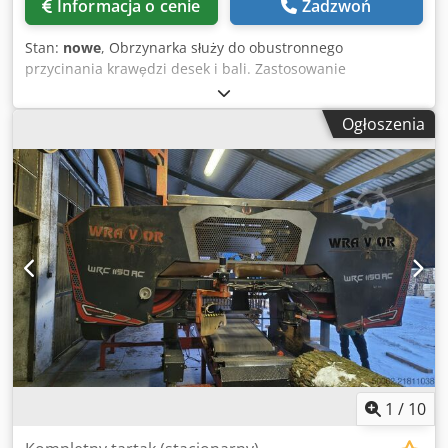
Informacja o cenie
Zadzwoń
Stan:
nowe
, Obrzynarka służy do obustronnego
przycinania krawędzi desek i bali. Zastosowanie
automatycznej zmiany szerokości, płynnego posuwu w
połączeniu z oznaczeniami laserowymi na liniale cięcia
Ogłoszenia
pozwala na optymalne wykorzystanie krawędziowanych
desek. Dane techniczne: Minimum. Szerokość cięcia 60
maks. 500 mm (wysokość w świetle poziomym 700 mm)
Maksymalna grubość krawędzi. 65 mm Stół podający –
2000 mm Stół rejestrujący – 2200 mm Dcedpfx Amewb
Uwgsvek Zmiana odległości między piłami elektrycznymi za
pomocą panelu sterowania Prędkość posuwu -
równomierna Średnica piły – 350 mm Ilość pił na
wrzecionie – 2 sztuki Silniki główne – 2 x 5,2 KW Masa
maszyny – 1000 kg – Laser do wyznaczania linii cięcia 2
sztuki – elektroniczny sterownik pomiaru szerokości ANP 05
1
/
10