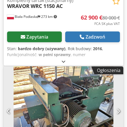
Kompletny tartak (stacjonarny)
WRAVOR
WRC 1150 AC
62 900 €
Biała Podlaska
273 km
80 000 €
FCA SK plus VAT
Zapytania
Zadzwoń
Stan:
bardzo dobry (używany)
, Rok budowy:
2016
,
Funkcjonalność:
w pełni sprawny
, numer
maszyny/pojazdu:
16041309
, Wyposażenie:
3. funkcja
hydrauliczna
, Trak taśmowy WRAVOR WRC 1150 AC z
Ogłoszenia
podajnikiem na kłody (stacjonarny), rok budowy 2016.
Można nadal oglądać w trakcie pracy Dcsdoy Hx I Tjpfx
Amvok