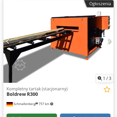
produkcji 2014, może być używana do obróbki wstępnej
Ogłoszenia
lub wykańczającej. Stan idealny! W naszym magazynie w
Schlitz dostępne są 2 sztuki. Dcjdezpygtopfx Amvsk
1
/
3
Kompletny tartak (stacjonarny)
Boldrew
R300
Schmallenberg
757 km