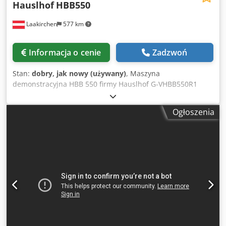
Hauslhof
HBB550
Laakirchen
577 km
Informacja o cenie
Zadzwoń
Stan:
dobry, jak nowy (używany)
, Maszyna
demonstracyjna HBB 550 firmy Hauslhof G-VHBB550R1
Solidna piła taśmowa do cięcia kłód o średnicy do 55 cm,
zapewnia dobrą precyzję cięcia, dokładna i łatwa regulacja
Ogłoszenia
wysokości, łatwa w obsłudze. Górna część pokryta farbą
proszkową, dolna część częściowo ocynkowana. Możliwość
nieograniczonego przedłużenia za pomocą dodatkowych
sekcji. Certyfikat CE. Oryginał!, nie jest to kopia! Dane
techniczne: maks. średnica kłody 550 mm maks. szerokość
deski 460 mm moc silnika S6 3,7 kW (3 kW S1) długość
cięcia – wersja podstawowa 3,7 m Dsdpozqq Nnofx Amveck
długość taśmy piły 3200 mm szerokość taśmy piły do 35
mm długość cięcia – opcjonalna sekcja przedłużająca 2,3 m
waga 355 kg