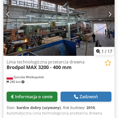
Możemy również zapewnić demontaż. Dcedpfx Amszrn
Ecevok
1
/
17
Linia technologiczna przetarcia drewna
Brodpol
MAX 3200 - 400 mm
Gorzów Wielkopolski
280 km
Informacja o cenie
Zadzwoń
Stan:
bardzo dobry (używany)
, Rok budowy:
2010
,
Automatyczna Linia technologiczna przetarcia drewna