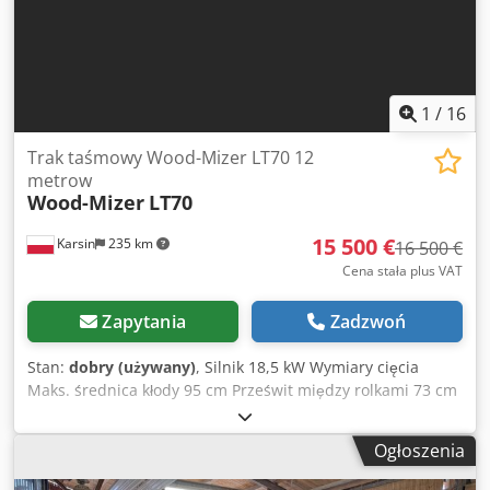
1
/
16
Trak taśmowy Wood-Mizer LT70 12
metrow
Wood-Mizer
LT70
15 500 €
Karsin
235 km
16 500 €
Cena stała plus VAT
Zapytania
Zadzwoń
Stan:
dobry (używany)
, Silnik 18,5 kW Wymiary cięcia
Maks. średnica kłody 95 cm Prześwit między rolkami 73 cm
Maks. szerokość cięcia (kantówka) 64 cm Maks. wysokość
cięcia nad brzeszczotem 39 cm Maks. długość cięcia 12 m
Ogłoszenia
Wyposażenie głowicy Urządzenie do automatycznego
ustawienia grubości cięcia Posuw głowicy góra/dół