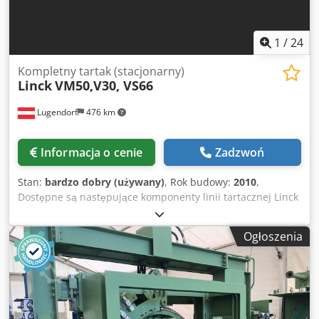
1
/
24
Kompletny tartak (stacjonarny)
Linck
VM50,V30, VS66
Lugendorf
476 km
Informacja o cenie
Zadzwoń
Stan:
bardzo dobry (używany)
, Rok budowy:
2010
,
Dostępne są następujące komponenty linii tartacznej Linck
VM50: Stan maszyn jest bardzo dobry! Urządzenie
podające ZV21, model EV 50 (na magazynie) Obrzynarka
Ogłoszenia
profilująca ZD31, model VM50, 2 × 200 kW (na magazynie)
Urządzenie odbierające AV31, model VZM (na magazynie)
Urządzenie centrujące VZ21, model VZV (na magazynie)
Obracarka do drewna DV21, model DV70-2 (na magazynie)
Dcjdpfxezfwlfs Amvok Dodatkowe komponenty: Urządzenie
podające i centrujące EVP – dostępne od września 2026