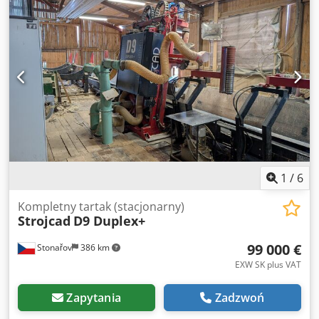
Elektryczny Posuw głowicy przód/tył Elektryczny Ramię
prowadnika brzeszczotu Elektryczny System naciągu
brzeszczotu Hydrauliczny z poduszką powietrzną
Korowarka Średnica otworu odprowadzania trocin 150 mm
Brzeszczot Długość 4670 mm Szerokość 38 mm 50 mm Koła
prowadzące brzeszczot Średnica 600 mm Typ Z paskiem
Materiał Żeliwo Pełna hydraulika Dedpfxjxhb Uvo Amvjck
1
/
6
Kompletny tartak (stacjonarny)
Strojcad
D9 Duplex+
99 000 €
Stonařov
386 km
EXW SK plus VAT
Zapytania
Zadzwoń