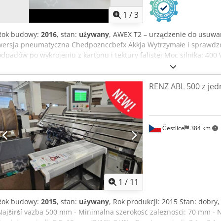
1
/
3
Rok budowy:
2016
, stan:
używany
, AWEX T2 – urządzenie do usuwa
wersja pneumatyczna Chedpoznccbefx Akkja Wytrzymałe i sprawdz
odpadów po wykrojeniu z kartonu i tektury falistej Moc silnika: 400
4 kg Szerokość łańcucha: 20 mm dostępne w krótkim terminie
RENZ ABL 500 z jed
Čestlice
384 km
1
/
11
Rok budowy:
2015
, stan:
używany
, Rok produkcji: 2015 Stan: dobry
Najširší vazba 500 mm - Minimalna szerokość zależności: 70 mm - 