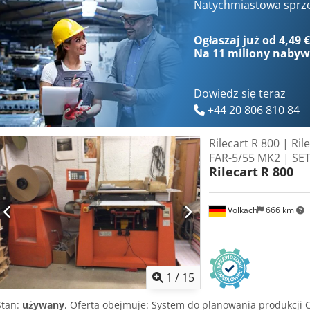
mm Maks. wymiary tektury: 1300 mm szerokości x 1600 mm długości
Natychmiastowa sprz
Maks. Wysokość stosu: 700 mm Pobór mocy: Układarka: 3500 W/ Zab
300 mA, C, 10 kA (musi zapewnić klient) Sprężone powietrze: 6 bar
Ogłaszaj już od 4,49 
Masa: 900 kg Oprogramowanie Połączenie internetowe: wymagane 2
Na
11 miliony naby
Ergosoft RIP Interfejs: PC Środowisko pracy Praca: 20°C – 30°C Wilg
Wysyłka na oryginalnych paletach. Możliwa pomoc w zorganizowaniu
Dowiedz się teraz
+44 20 806 810 84
Rilecart R 800 | Ril
FAR-5/55 MK2 | SE
Rilecart
R 800
Volkach
666 km
1
/
15
Stan:
używany
, Oferta obejmuje: System do planowania produkcji Ch