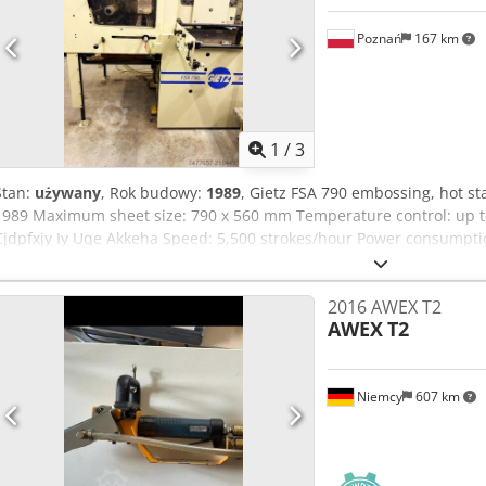
Poznań
167 km
1
/
3
Stan:
używany
, Rok budowy:
1989
, Gietz FSA 790 embossing, hot s
1989 Maximum sheet size: 790 x 560 mm Temperature control: up 
Cjdpfxjy Iy Uqe Akkeha Speed: 5,500 strokes/hour Power consumpti
Weight: 7000 kg 3 x electronic longitudinal foil feed control Works wit
longitudinal and transverse film feed to sheet running 6-zone heati
2016 AWEX T2
drives 2 die mounting plates - honeycomb High-speed suction feede
AWEX
T2
condition, after renovation. Modernized electrical cabinet to curren
(automatic contactors) Frame for mounting the die-cutting
Niemcy
607 km