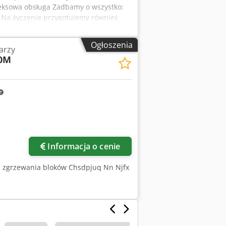
leksowa obsługa Zadbamy o wszystko:
 Na życzenie przygotujemy również
ązanie Wybierz używaną maszynę i
potencjalnych śladów użytkowania,
Ogłoszenia
arzy
0M
Informacja o cenie
i zgrzewania bloków Chsdpjuq Nn Njfx