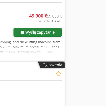
49 900 €
59 000 €
Cena stała plus VAT
Wyślij zapytanie
tamping, and die-cutting machine from
to 200°C Maximum pressure: 150 tons
on: 7.3 kW Heating power: 9.5 kW
h foil on 1' cores Possibility of
ng 3 transverse drives 3 longitudinal
Ogłoszenia
r The machine is in excellent
t standards, latest control system