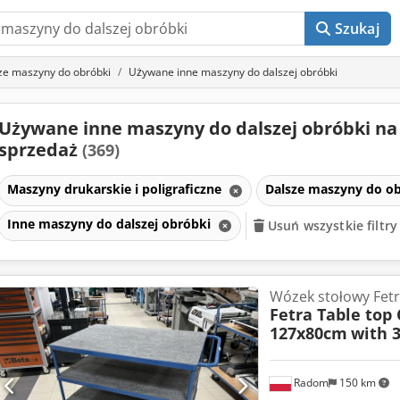
Szukaj
ze maszyny do obróbki
Używane inne maszyny do dalszej obróbki
Używane inne maszyny do dalszej obróbki na
sprzedaż
(369)
Maszyny drukarskie i poligraficzne
Dalsze maszyny do o
Inne maszyny do dalszej obróbki
Usuń wszystkie filtry
Wózek stołowy Fet
Fetra Table top 
127x80cm
with 3
Radom
150 km