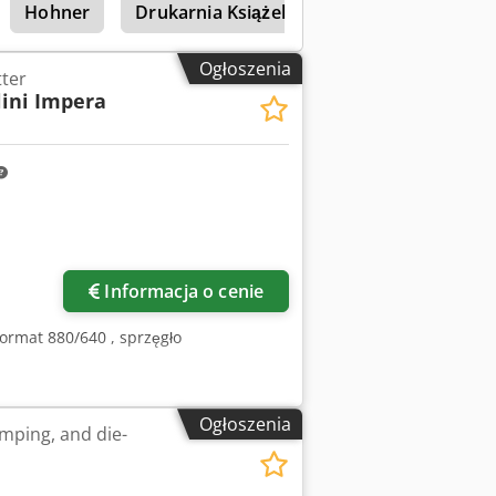
Hohner
Drukarnia Książek
Spoiwa Książki
Ogłoszenia
tter
ini Impera
Informacja o cenie
Format 880/640 , sprzęgło
Ogłoszenia
mping, and die-