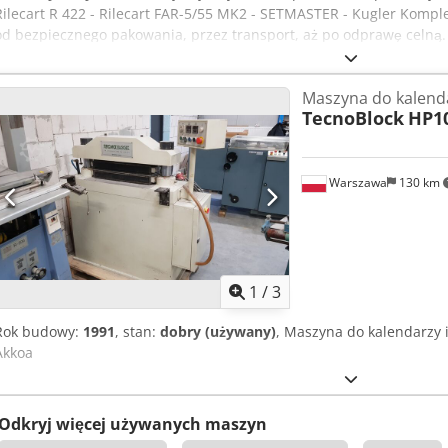
Rilecart R 422 - Rilecart FAR-5/55 MK2 - SETMASTER - Kugler Komp
od bezpiecznego pakowania, przez transport, aż po odprawę celną.
indywidualną ofertę leasingu. Zrównoważone i ekonomiczne rozwi
skorzystaj podwójnie: zadbaj o środowisko i swój budżet. Pomimo 
Maszyna do kalend
otrzymasz produkt wysokiej jakości w atrakcyjnej cenie.
TecnoBlock
HP1
Warszawa
130 km
1
/
3
Rok budowy:
1991
, stan:
dobry (używany)
, Maszyna do kalendarzy 
Akkoa
Odkryj więcej używanych maszyn