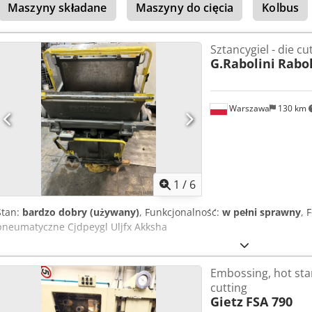
Maszyny składane
Maszyny do cięcia
Kolbus
Sztancygiel - die cu
G.Rabolini
Rabol
Warszawa
130 km
1
/
6
Stan:
bardzo dobry (używany)
, Funkcjonalność:
w pełni sprawny
, 
pneumatyczne Cjdpeygl Uljfx Akksha
Embossing, hot sta
cutting
Gietz
FSA 790