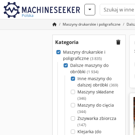
Polska
Maszyny drukarskie i poligraficzne
Dals
Kategoria
Maszyny drukarskie i
poligraficzne
(3 835)
Dalsze maszyny do
obróbki
(1 934)
Inne maszyny do
dalszej obróbki
(369)
Maszyny składane
(346)
Maszyny do cięcia
(344)
Zszywarka zbiorcza
(147)
Klejarka (do