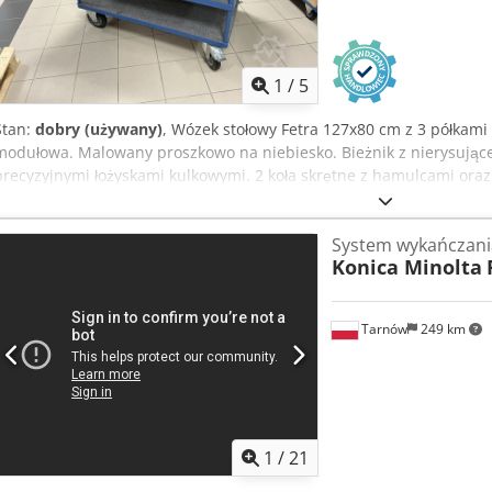
1
/
5
Stan:
dobry (używany)
, Wózek stołowy Fetra 127x80 cm z 3 półkami 
modułowa. Malowany proszkowo na niebiesko. Bieżnik z nierysujące
precyzyjnymi łożyskami kulkowymi. 2 koła skrętne z hamulcami oraz 
Udźwig: 500 kg.
System wykańczan
Konica Minolta
Tarnów
249 km
1
/
21