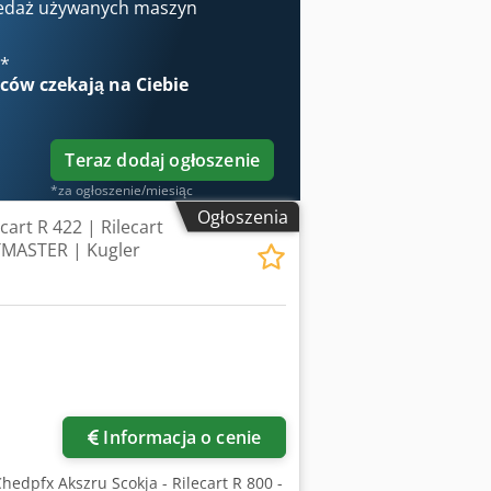
 Prędkość układania: do 27 m/min.
edaż używanych maszyn
ezpieczenie obwodu: RCCB 4P, 40 A,
, 50 l/min, średnica zewnętrzna 8 mm
€
*
4/7 Platforma: PC/Windows Kontroler:
wców
czekają na Ciebie
otność: 50% – 70% RH (bez kondensacji)
 transportu. Cena do negocjacji.
Teraz dodaj ogłoszenie
*za ogłoszenie/miesiąc
Ogłoszenia
ecart R 422 | Rilecart
TMASTER | Kugler
Informacja o cenie
edpfx Akszru Scokja - Rilecart R 800 -