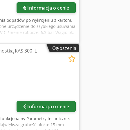
Informacja o cenie
nia odpadów po wykrojeniu z kartonu
one urządzenie do szybkiego usuwania
 W Ciśnienie robocze: 6,3 bar Waga: ok.
Ogłoszenia
nostką KAS 300 IL
Informacja o cenie
, funkcjonalny Parametry techniczne: -
Największa grubość bloku: 15 mm -