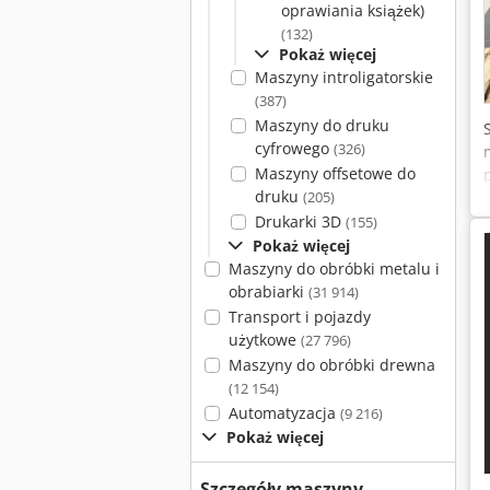
oprawiania książek)
(132)
Pokaż więcej
Maszyny introligatorskie
(387)
Maszyny do druku
cyfrowego
(326)
Maszyny offsetowe do
druku
(205)
Drukarki 3D
(155)
Pokaż więcej
Maszyny do obróbki metalu i
obrabiarki
(31 914)
Transport i pojazdy
użytkowe
(27 796)
Maszyny do obróbki drewna
(12 154)
Automatyzacja
(9 216)
Pokaż więcej
Szczegóły maszyny