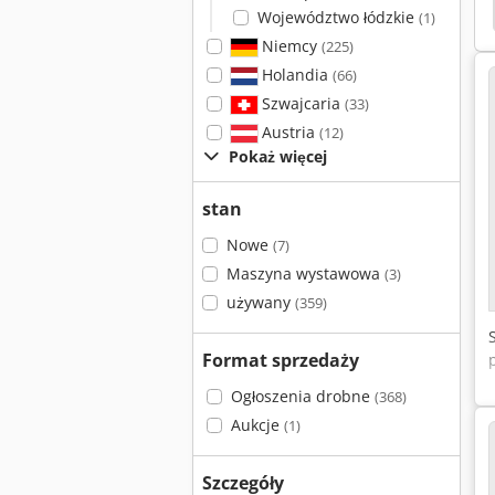
Horizon Crf-362
Książki Powrót
Horizon
Województwo łódzkie
(1)
Niemcy
(225)
Holandia
(66)
Szwajcaria
(33)
Austria
(12)
Pokaż więcej
stan
Nowe
(7)
Maszyna wystawowa
(3)
używany
(359)
Format sprzedaży
Ogłoszenia drobne
(368)
Aukcje
(1)
Szczegóły