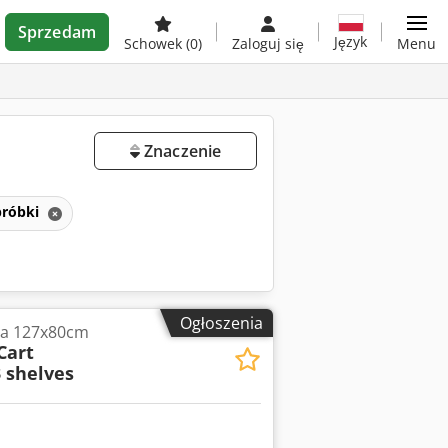
Sprzedam
Język
Schowek
(0)
Zaloguj się
Menu
Znaczenie
bróbki
Ogłoszenia
ra 127x80cm
Cart
 shelves