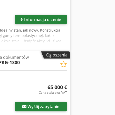
Informacja o cenie
Idealny stan, jak nowy. Konstrukcja
j gumy termoplastycznej, koła z
2 koła stałe. Chsdpfx Akey Sd Tfjkea
Ogłoszenia
ia dokumentów
PKG-1300
65 000 €
Cena stała plus VAT
Wyślij zapytanie