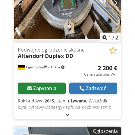
1
/
2
Podwójne ogrodzenie skośne
Altendorf
Duplex DD
2 200 €
Egenhofen
701 km
Cena stała plus VAT
Zapytania
Zadzwoń
Rok budowy:
2015
, stan:
używany
, Wskaźnik
kąta: cyfrowy Dsdezqyxlspfx Aa Rock Wskaźnik
wymiaru zderzaków poprzecznych: cyfrowy
Ogłoszenia