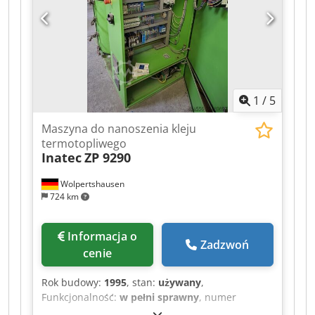
VAT/podatek od wartości dodanej: Podatek VAT
odliczany dla przedsiębiorców Dostawa i
możliwość przyjęcia w rozliczenie są możliwe w
każdym momencie dla wszystkich produktów z
sektora przemysłowego Yorick Diebels
1
/
5
Maszyna do nanoszenia kleju
termotopliwego
Inatec
ZP 9290
Wolpertshausen
724 km
Informacja o
Zadzwoń
cenie
Rok budowy:
1995
, stan:
używany
,
Funkcjonalność:
w pełni sprawny
, numer
maszyny/pojazdu:
3521
, Maszyna do nakładania