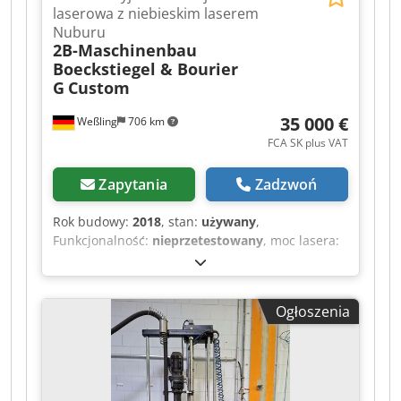
laserowa z niebieskim laserem
Nuburu
2B-Maschinenbau
Boeckstiegel & Bourier
G
Custom
35 000 €
Weßling
706 km
FCA SK plus VAT
Zapytania
Zadzwoń
Rok budowy:
2018
, stan:
używany
,
Funkcjonalność:
nieprzetestowany
, moc lasera:
150 W
, długość fali lasera:
450 nm
, liczba osi:
3
,
Indywidualnie zaprojektowana laserowa
instalacja laboratoryjna (CNC 3-osiowa) z
Ogłoszenia
niebieskim laserem Nuburu – rok produkcji
2018. Oferujemy używaną, indywidualnie
zaprojektowaną specjalną instalację laserową do
zastosowań laboratoryjnych
(„LaserProcessingCell / LPC-CNC”, projekt P106),