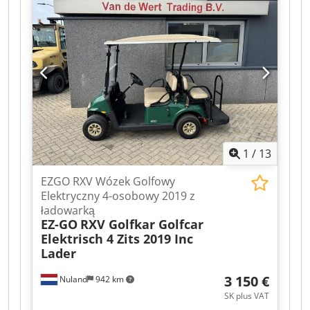
1
/
13
EZGO RXV Wózek Golfowy
Elektryczny 4-osobowy 2019 z
ładowarką
EZ-GO
RXV Golfkar Golfcar
Elektrisch 4 Zits 2019 Inc
Lader
3 150 €
Nuland
942 km
SK plus VAT