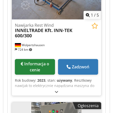
1
/
5
Nawijarka Rest Wind
INNELTRADE Kft.
INN-TEK
600/300
Wolpertshausen
724 km
Informacja o
Zadzwoń
cenie
Rok budowy:
2023
, stan:
używany
, Resztkowy
nawijak to elektrycznie napędzana maszyna do
nawijania, przeznaczona do kontrolowanego
nawijania resztek materiałów na rdzeń
nawijający. Maszyna służy do czystego i
Ogłoszenia
równomiernego zbierania resztek materiałów
pochodzących z procesów produkcyjnych lub