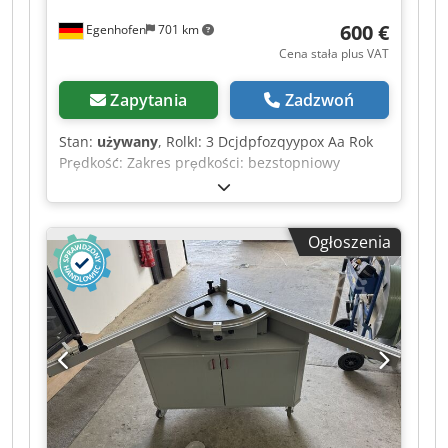
600 €
Egenhofen
701 km
Cena stała plus VAT
Zapytania
Zadzwoń
Stan:
używany
, RolkI: 3 Dcjdpfozqyypox Aa Rok
Prędkość: Zakres prędkości: bezstopniowy
Ogłoszenia