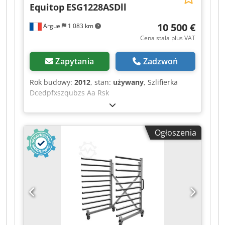
Equitop
ESG1228ASDll
10 500 €
Arguel
1 083 km
Cena stała plus VAT
Zapytania
Zadzwoń
Rok budowy:
2012
, stan:
używany
, Szlifierka
Dcedpfxszqubzs Aa Rsk
Ogłoszenia