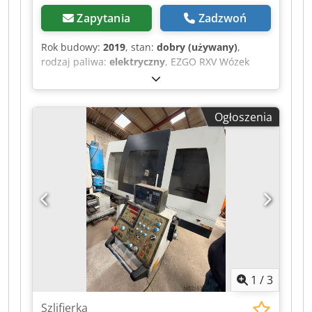
Zapytania
Zadzwoń
Rok budowy:
2019
, stan:
dobry (używany)
,
rodzaj paliwa:
elektryczny
, EZGO RXV Wózek
golfowy elektryczny 4-osobowy 2019 r. z
ładowarką Film może być przesłany przez
WhatsApp. Djdpfx Aajzqug Ro Rjck Stały stan
Ogłoszenia
magazynowy, zobacz stronę internetową. Ceny
obowiązują z Nuland. Van de Wert Trading B.V.
posiada zmienny asortyment maszyn,
ciężarówek, przyczep i osprzętów. Wszystkie
dostawy realizowane są w cenach handlowych w
stanie AS-IS, bez gwarancji (patrz nasze warunki
ogólne). W celu obejrzenia pojazdu i/lub jazdy
próbnej można bez zobowiązań umówić się na
spotkanie. Prosimy o wcześniejszy kontakt
telefoniczny, gdyż nie jesteśmy stale obecni na
miejscu. Van de Wert Trading B.V. Bedrijfsstraat
1
/
3
3 5391 LR Nuland
Szlifierka