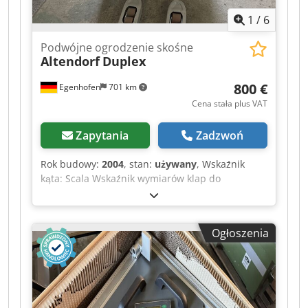
1
/
6
Podwójne ogrodzenie skośne
Altendorf
Duplex
800 €
Egenhofen
701 km
Cena stała plus VAT
Zapytania
Zadzwoń
Rok budowy:
2004
, stan:
używany
, Wskaźnik
kąta: Scala Wskaźnik wymiarów klap do
przycinania: Scala Dcodpjzqyxrefx Aa Rek
Ogłoszenia