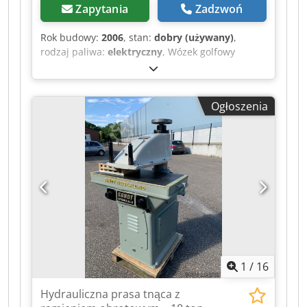
Zapytania
Zadzwoń
Rok budowy:
2006
, stan:
dobry (używany)
,
rodzaj paliwa:
elektryczny
, Wózek golfowy
CLUBCAR PRECEDENT 4-osobowy Golfkar Golfcart
2006 z ładowarką Film można przesłać przez
WhatsApp. Stały stan magazynowy, sprawdź
Ogłoszenia
stronę internetową. Ceny podane loco Nuland.
Van de Wert Trading B.V. posiada zmienne stany
magazynowe maszyn, ciężarówek, naczep i
osprzętu dodatkowego. Wszystkie nasze dostawy
realizowane są w cenach hurtowych w stanie
„AS-IS” (tak jak jest), bez gwarancji. (patrz nasze
warunki ogólne) W celu oględzin i/lub jazdy
próbnej można umówić się na spotkanie bez
zobowiązań. Prosimy o wcześniejszy kontakt
telefoniczny, nie jesteśmy obecni na miejscu cały
czas. Van de Wert Trading B.V. Bedrijfsstraat 3
1
/
16
5391 LR Nuland Dcsdjzqhk Nopfx Aa Rjk
Hydrauliczna prasa tnąca z