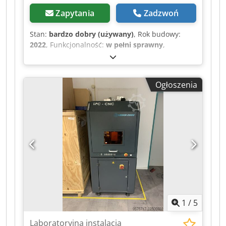
Zapytania
Zadzwoń
Stan:
bardzo dobry (używany)
, Rok budowy:
2022
, Funkcjonalność:
w pełni sprawny
,
Sklejarka BEM 200 Dsdpfxszr Ixis Aa Rsck
Oferujemy na sprzedaż Sklejarka BEM 200 Model
BEM200 jest automatyczną maszyną
Ogłoszenia
zaprojektowaną i wyprodukowaną do składania
kartonowych pudełek i zamykania ich dna taśmą.
Ten model należy do maszyn ze
średniej/wysokiej półki, które ze względu na
swoje zastosowanie obejmują niemal wszystkie
gałęzie przemysłu korzystające z kartonowych
opakowań.
1
/
5
Laboratoryjna instalacja