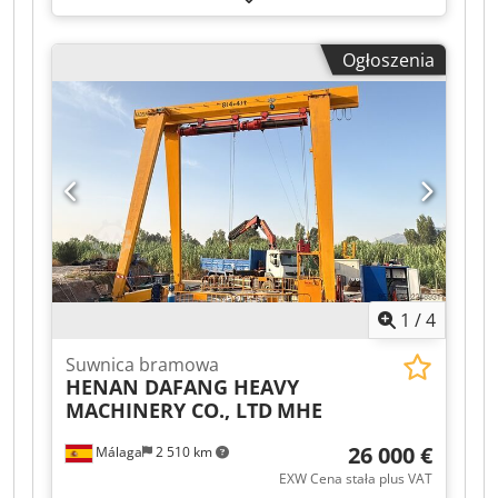
kleju termotopliwego, typ ZP 9290 - Pojemność
zbiornika: 90 l - Moc grzewcza: 5,5 kW -
Ogłoszenia
Wydajność topienia: 12 kg - Przyłącze
elektryczne: 400 V - Schemat elektryczny i
instrukcje obsługi/inne dokumenty znajdują się
w załączniku lub są dostępne. Dcsdjzrm Hlepfx
Aa Rjk Możliwość obejrzenia po wcześniejszym
uzgodnieniu terminu w 06502 Thale.
1
/
4
Suwnica bramowa
HENAN DAFANG HEAVY
MACHINERY CO., LTD
MHE
26 000 €
Málaga
2 510 km
EXW Cena stała plus VAT