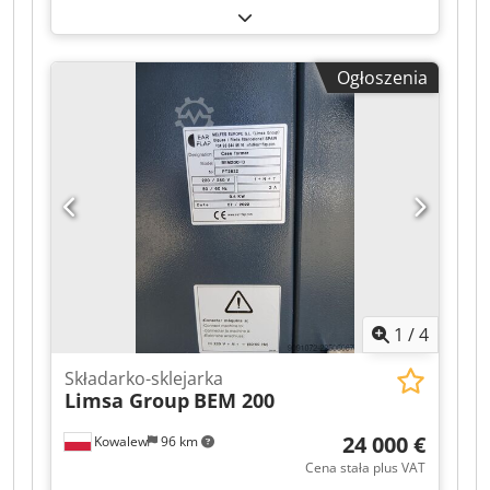
mało. Dcsdpfozr Iz Rex Aa Rok
Ogłoszenia
1
/
4
Składarko-sklejarka
Limsa Group
BEM 200
24 000 €
Kowalew
96 km
Cena stała plus VAT