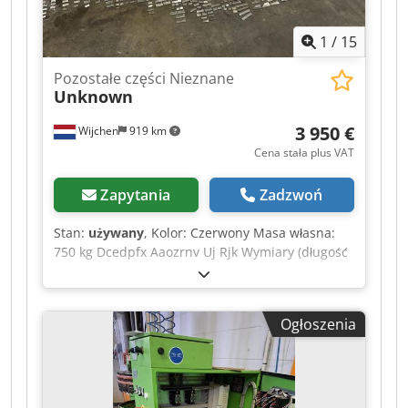
w rozliczenie są możliwe w dowolnym momencie
dla wszystkich produktów z zakresu przemysłu.
1
/
15
Yorick Diebels
Pozostałe części Nieznane
Unknown
3 950 €
Wijchen
919 km
Cena stała plus VAT
Zapytania
Zadzwoń
Stan:
używany
, Kolor: Czerwony Masa własna:
750 kg Dcedpfx Aaozrnv Uj Rjk Wymiary (długość
x szerokość x wysokość): 120 x 80 x 7 cm -
Dokumentacja dostępna: Nie - Certyfikat CE: Nie
- Wymiary do transportu: 1200 mm x 800 mm x
Ogłoszenia
75 mm (długość x szerokość x wysokość) - Masa
do transportu [kg]: 750 kg - Opakowania do
transportu [szt.]: 1 Informacje finansowe Podatek
VAT: Podana cena jest ceną netto, do której
należy doliczyć podatek VAT Podatek