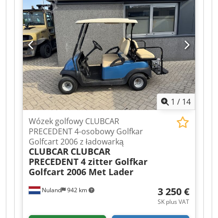
posiada zmienny asortyment maszyn,
ciężarówek, przyczep i osprzętów. Wszystkie
dostawy realizowane są w cenach handlowych w
stanie AS-IS, bez gwarancji (patrz nasze warunki
ogólne). W celu obejrzenia pojazdu i/lub jazdy
próbnej można bez zobowiązań umówić się na
spotkanie. Prosimy o wcześniejszy kontakt
telefoniczny, gdyż nie jesteśmy stale obecni na
miejscu. Van de Wert Trading B.V. Bedrijfsstraat
1
/
14
3 5391 LR Nuland
Wózek golfowy CLUBCAR
PRECEDENT 4-osobowy Golfkar
Golfcart 2006 z ładowarką
CLUBCAR
CLUBCAR
PRECEDENT 4 zitter Golfkar
Golfcart 2006 Met Lader
3 250 €
Nuland
942 km
SK plus VAT