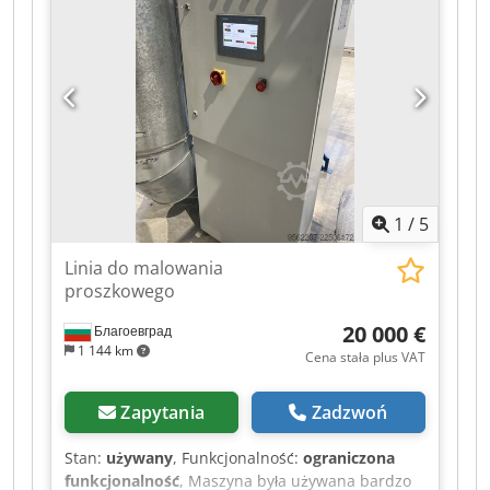
przetwórczych. Materiał jest prowadzony przez
rolki prowadzące i nawijany na wał napinający.
Elektryczny napęd umożliwia równomierne
nawijanie z regulowaną prędkością. Maszyna
wyposażona jest w szafę sterowniczą z funkcją
start/stop, głównym wyłącznikiem, przyciskiem
zatrzymania awaryjnego i wskaźnikami
kontrolnymi. Maszyna może być obejrzana w
miejscowości 06502 Thale po wcześniejszym
1
/
5
uzgodnieniu terminu. Dcodpfx Aaezr I Aze Rok
Linia do malowania
proszkowego
20 000 €
Благоевград
1 144 km
Cena stała plus VAT
Zapytania
Zadzwoń
Stan:
używany
, Funkcjonalność:
ograniczona
funkcjonalność
, Maszyna była używana bardzo