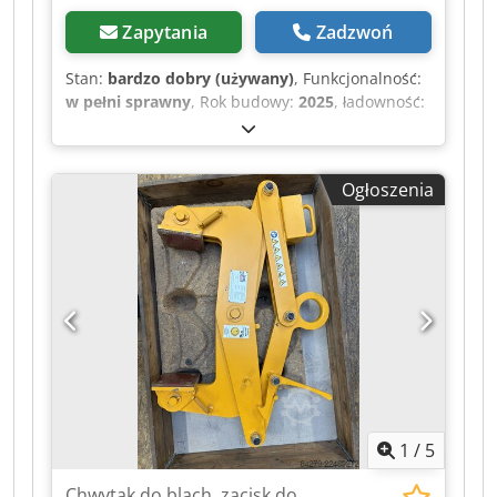
Zapytania
Zadzwoń
Stan:
bardzo dobry (używany)
, Funkcjonalność:
w pełni sprawny
, Rok budowy:
2025
, ładowność:
8 000 kg
, wysokość podnoszenia:
7 000 mm
,
napięcie akumulatora:
380 V
, Certyfikowany
przez DGUV do:
06/2030
, masa całkowita:
10 000
Ogłoszenia
kg
, całkowita wysokość:
9 900 mm
, Wyposażenie:
Oznakowanie CE
, Na sprzedaż żuraw bramowy
dwuszynowy poruszający się po torach,
wyprodukowany w 2025 roku, używany przez
zaledwie 5 miesięcy. Stan idealny, w pełni
sprawny, możliwość obejrzenia go w pracy przed
zakupem. Główne cechy: Udźwig: 8 ton dzięki
dwóm niezależnym wciągarkom o udźwigu 4
tony każda, zamontowanym na głównej belce
Rozstaw podpór: 8 m Wysokość podnoszenia: 7
m Wysięgniki: 1,75 m z każdej strony Wysokość
1
/
5
całkowita: 9,9 m Dcodpozrmigsfx Aa Rjk Waga
urządzenia: ok. 10 ton Zasilanie: 380 V,
Chwytak do blach, zacisk do