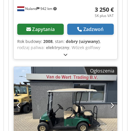
3 250 €
Nuland
942 km
SK plus VAT
Zapytania
Zadzwoń
Rok budowy:
2008
, stan:
dobry (używany)
,
rodzaj paliwa:
elektryczny
, Wózek golfowy
CLUBCAR PRECEDENT, 4-osobowy, wózek
golfowy, 2008, z ładowarką. Film można przesłać
przez WhatsApp. Dostępność – prosimy
Ogłoszenia
sprawdzić na stronie internetowej. Ceny podane
są z punktu odbioru w Nuland. Van de Wert
Trading B.V. posiada zmienny asortyment
maszyn, ciężarówek, przyczep i elementów
wyposażenia. Dodozqhl Tjpfx Aa Rjck Wszystkie
nasze dostawy realizowane są w cenach
handlowych, w stanie „tak jak jest”, bez
gwarancji (patrz nasze ogólne warunki). W celu
obejrzenia pojazdu i/lub wykonania jazdy
próbnej prosimy o umówienie się na spotkanie.