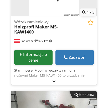
1
/
5
Wózek ramieniowy
Holzprofi Maker
M5-
KAW1400
Laakirchen
577 km
Informacja o
Zadzwoń
cenie
Stan:
nowe
, Mobilny wózek z ramionami
nośnymi Maker M5-KAW1400 to urządzenie
przeznaczone do bezpiecznego transportu i
uporządkowanego przechowywania płyt, listew i
innych elementów konstrukcyjnych. Dzięki niemu
Ogłoszenia
elementy mogą być również w łatwy sposób
odkładane po pracach lakierniczych, co
umożliwia ich kontrolowane suszenie. Szerokość