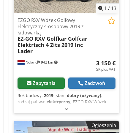
Prosimy o kontakt telefoniczny przed
1
/
13
przyjazdem, ponieważ nie przebywamy w firmie
przez cały czas. Van de Wert Trading B.V.
EZGO RXV Wózek Golfowy
Bedrijfsstraat 3 5391 LR Nuland
Elektryczny 4-osobowy 2019 z
ładowarką
EZ-GO
RXV Golfkar Golfcar
Elektrisch 4 Zits 2019 Inc
Lader
3 150 €
Nuland
942 km
SK plus VAT
Zapytania
Zadzwoń
Rok budowy:
2019
, stan:
dobry (używany)
,
rodzaj paliwa:
elektryczny
, EZGO RXV Wózek
golfowy elektryczny 4-osobowy 2019 r. z
ładowarką Film może być przesłany przez
WhatsApp. Stały stan magazynowy, zobacz
Ogłoszenia
stronę internetową. Ceny obowiązują z Nuland.
Dsdpfszqhlyox Aa Rsck Van de Wert Trading B.V.