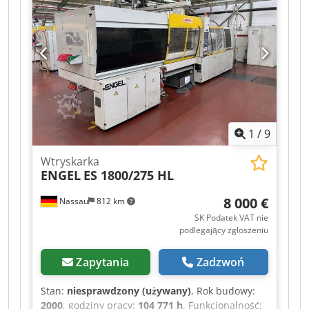
Na sprzedaż używana maszyna pochodząca z
likwidacji zakładu. Sprzedaż odbywa się z
wyłączeniem wszelkiej odpowiedzialności za
wady rzeczowe. Maszyna nie była sprawdzana,
ale do momentu likwidacji była w pełni sprawna.
1
/
9
Wtryskarka
ENGEL
ES 1800/275 HL
8 000 €
Nassau
812 km
SK Podatek VAT nie
podlegający zgłoszeniu
Zapytania
Zadzwoń
Stan:
niesprawdzony (używany)
, Rok budowy:
2000
, godziny pracy:
104 771 h
, Funkcjonalność: