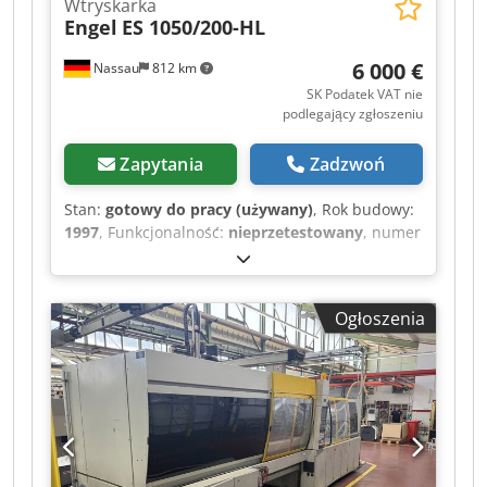
Wtryskarka
Engel
ES 1050/200-HL
6 000 €
Nassau
812 km
SK Podatek VAT nie
podlegający zgłoszeniu
Zapytania
Zadzwoń
Stan:
gotowy do pracy (używany)
, Rok budowy:
1997
, Funkcjonalność:
nieprzetestowany
, numer
maszyny/pojazdu:
39951
, masa całkowita:
13 400
kg
, W zestawie: robot liniowy i urządzenia
peryferyjne. Na sprzedaż używana maszyna,
Ogłoszenia
pochodząca z likwidacji zakładu. Sprzedaż
odbywa się z wyłączeniem wszelkiej
odpowiedzialności za wady rzeczowe. Maszyna
nie była sprawdzana, ale do momentu likwidacji
zakładu była w pełni sprawna. Dwedpezrd Rujfx
Aa Hsa