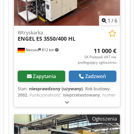
1
/
6
Wtryskarka
ENGEL
ES 3550/400 HL
11 000 €
Nassau
812 km
SK Podatek VAT nie
podlegający zgłoszeniu
Zapytania
Zadzwoń
Stan:
niesprawdzony (używany)
, Rok budowy:
2002
, Funkcjonalność:
nieprzetestowany
, numer
maszyny/pojazdu:
45719
, całkowita długość:
9 000 mm
, całkowita szerokość:
2 300 mm
,
całkowita wysokość:
2 500 mm
, masa całkowita:
Ogłoszenia
33 500 kg
, Obsługa obejmuje robot przemysłowy
poruszający się liniowo. Automatyzacja nie jest
wliczona w cenę, ale może być zakupiona na