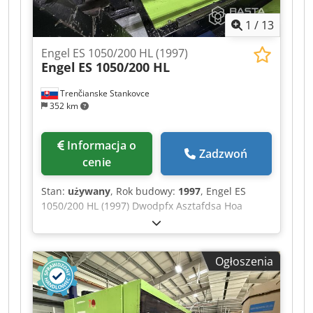
1
/
13
Engel ES 1050/200 HL (1997)
Engel
ES 1050/200 HL
Trenčianske Stankovce
352 km
Informacja o
Zadzwoń
cenie
Stan:
używany
, Rok budowy:
1997
, Engel ES
1050/200 HL (1997) Dwodpfx Asztafdsa Hoa
Ogłoszenia