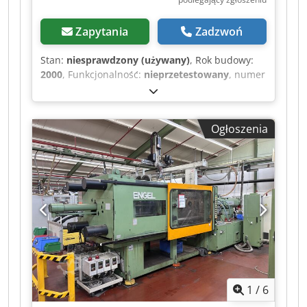
Zapytania
Zadzwoń
Stan:
niesprawdzony (używany)
, Rok budowy:
2000
, Funkcjonalność:
nieprzetestowany
, numer
maszyny/pojazdu:
43222
, całkowita wysokość:
2 500 mm
, masa całkowita:
20 000 kg
, Na
sprzedaż używana maszyna pochodząca z
Ogłoszenia
likwidacji placu/zakładu. Sprzedaż odbywa się z
wyłączeniem wszelkiej odpowiedzialności za
wady rzeczowe. Dwjdszrdhyjpfx Aa Hsa Maszyna
nie była sprawdzana, ale do samego końca była
gotowa do użycia.
1
/
6