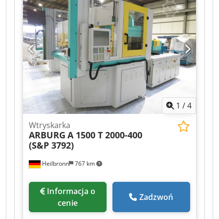
między kolumnami: 740 x 680 mm Minimalna
wysokość formy: 300 mm Maksymalna odległość
płyt: 800 mm Wymiary: 5100 x 1500 x 2350 mm
Waga: 7000 kg Przyłącze: 22 kW Automatyczne
drzwi, jednostopniowy rdzeń, zawór powietrzny,
grzanie formy, cena nowa: 122.000,- € etc. Cena:
na zapytanie Osoba kontaktowa: Pan Ralf Schulz
1
/
4
Wtryskarka
ARBURG
A 1500 T 2000-400
(S&P 3792)
Heilbronn
767 km
Informacja o
Zadzwoń
cenie