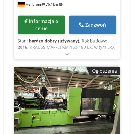
Heilbronn
767 km
Informacja o
Zadzwoń
cenie
Stan:
bardzo dobry (używany)
, Rok budowy:
2016
, KRAUSS MAFFEI KM 160-180 EX, w tym LRX
100 (35 000 godzin) (S&P 3800) Rok produkcji:
2016 Liczba godzin pracy: 35 000 godzin
Średnica ślimaka: 25 mm Ciśnienie wtrysku: 2500
Ogłoszenia
barów Dwedpjzrwffsfx Aa Hoa Objętość wtrysku:
59 cm³ Siła zacisku: 160 t Rozstaw podpór: 630 x
520 mm Minimalna wysokość montażu formy:
300 mm Maksymalny rozstaw płyt: 1000 mm
Wymiary: 5400 x 1600 x 2100 mm Waga: 13 200
kg Przyłącze: 28 kW W pełni elektryczna, 2 zawory
pneumatyczne, 12 kanałów grzejnych, MC6 w
językach
niemieckim/angielskim/polskim/chińskim,
interfejs obsługi, interfejs dla urządzeń do