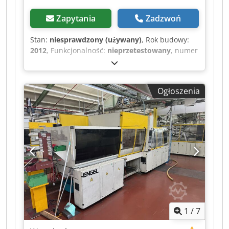
Zapytania
Zadzwoń
Stan:
niesprawdzony (używany)
, Rok budowy:
2012
, Funkcjonalność:
nieprzetestowany
, numer
maszyny/pojazdu:
17659
, całkowita długość:
11 000 mm
, całkowita szerokość:
3 000 mm
,
całkowita wysokość:
2 600 mm
, masa całkowita:
Ogłoszenia
40 000 kg
, W cenie zawarte: obsługa, urządzenia
peryferyjne i przenośnik taśmowy. Dwjdpfszrd
Slsx Aa Hoa Na sprzedaż używana maszyna
pochodząca z likwidacji zakładu. Sprzedaż
odbywa się z wyłączeniem wszelkiej
odpowiedzialności za wady rzeczowe. Maszyna
nie była sprawdzana, ale do momentu likwidacji
była w pełni sprawna.
1
/
7