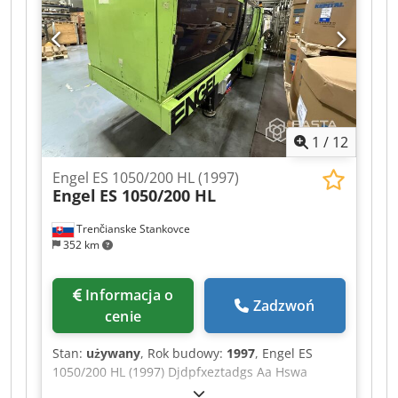
1
/
12
Engel ES 1050/200 HL (1997)
Engel
ES 1050/200 HL
Trenčianske Stankovce
352 km
Informacja o
Zadzwoń
cenie
Stan:
używany
, Rok budowy:
1997
, Engel ES
1050/200 HL (1997) Djdpfxeztadgs Aa Hswa