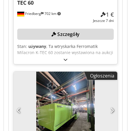
TEC 60
1 €
Friedberg
702 km
Jeszcze 7 dni
Szczegóły
Stan:
używany
, Ta wtryskarka Ferromatik
Milacron K-TEC 60 zostanie wystawiona na aukcji
przemysłowej / aukcji maszyn w formie licytacji
po aukcji Wirthwein Friedberg GmbH – maszyny,
materiały do pakowania i inne. Dwodpfxszqyk Ij
Ogłoszenia
Aa Hea Tę i wiele innych pozycji można znaleźć
na naszej platformie.