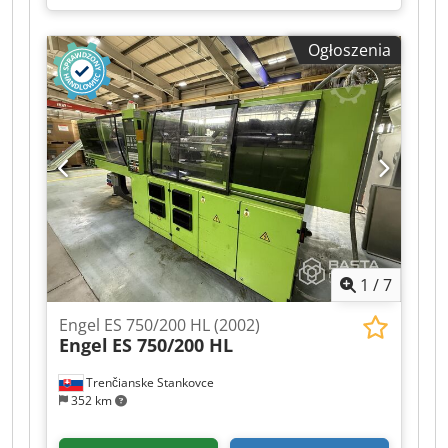
Ogłoszenia
1
/
7
Engel ES 750/200 HL (2002)
Engel
ES 750/200 HL
Trenčianske Stankovce
352 km