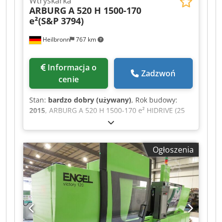
Wtryskarka
ARBURG
A 520 H 1500-170
e²(S&P 3794)
Heilbronn
767 km
Informacja o
Zadzwoń
cenie
Stan:
bardzo dobry (używany)
, Rok budowy:
2015
, ARBURG A 520 H 1500-170 e² HIDRIVE (25
008 h) (S&P 3794) Rok produkcji: 2015
Dwsdszrwhgspfx Aa Hja Przepracowane godziny:
25 008 h Średnica ślimaka: 25 mm Ciśnienie
Ogłoszenia
wtrysku: 2500 bar Objętość wtrysku: 59 cm³ Siła
zamykania: 150 t Rozstaw kolumn: 520 x 520 mm
Minimalna wysokość formy: 250 mm Maksymalny
odstęp między płytami: 950 mm Wymiary: 4800 x
1700 x 2400 mm Waga: 6000 kg Połączenie: 29
kW Interfejs HHG EM67, akumulator
hydrauliczny, zawór powietrzny itd... Cena: na