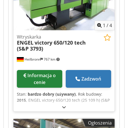
zapytanie Osoba kontaktowa: p. Ralf Schulz
1
/
4
Wtryskarka
ENGEL
victory 650/120 tech
(S&P 3793)
Heilbronn
767 km
Informacja o
Zadzwoń
cenie
Stan:
bardzo dobry (używany)
, Rok budowy:
2015
, ENGEL victory 650/120 tech (25 109 h) (S&P
3793) Rok produkcji: 2015 Godziny pracy: 25 109
h Średnica ślimaka: 35 mm Dwsdpfxezrwgcj Aa
Hja Ciśnienie wtrysku: 2400 bar Objętość
Ogłoszenia
wtrysku: 192 cm³ Siła zamykania: 120 t Odstęp