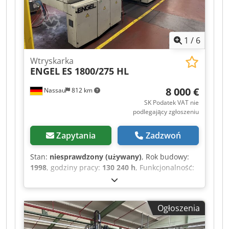
1
/
6
Wtryskarka
ENGEL
ES 1800/275 HL
8 000 €
Nassau
812 km
SK Podatek VAT nie
podlegający zgłoszeniu
Zapytania
Zadzwoń
Stan:
niesprawdzony (używany)
, Rok budowy:
1998
, godziny pracy:
130 240 h
, Funkcjonalność:
nieprzetestowany
, numer maszyny/pojazdu:
34477
, całkowita długość:
8 000 mm
, całkowita
szerokość:
2 200 mm
, całkowita wysokość:
2 500
Ogłoszenia
mm
, masa całkowita:
21 000 kg
, w zestawie:
robot liniowy do obsługi Dsdpfx Ajzrd Aqja Hswa