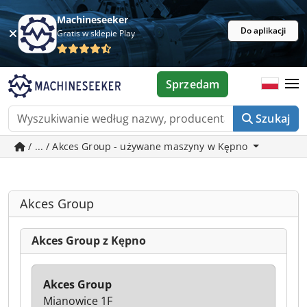
Machineseeker
Do aplikacji
Gratis w sklepie Play
Sprzedam
Szukaj
/ ... / Akces Group - używane maszyny w Kępno
Akces Group
Akces Group z Kępno
Akces Group
Mianowice 1F