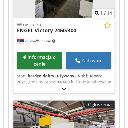
1
/
14
Wtryskarka
ENGEL
Victory 2460/400
Valjevo
852 km
Informacja o
Zadzwoń
cenie
Stan:
bardzo dobry (używany)
, Rok budowy:
2021
, godziny pracy:
14 600 h
, Funkcjonalność:
w
pełni sprawny
, numer maszyny/pojazdu:
248760
, siła zacisku:
40 000 kN
, średnica śruby:
70 mm
, pojemność skokowa:
1 212 cm³
,
Ogłoszenia
ciśnienie wtrysku:
1 650 belka
, waga wtrysku:
1 030 g
, wysokość formy (min.):
450 mm
, siła
wyrzutu:
964 000 N
, skok wyrzutnika:
250 mm
,
skok otwarcia:
1 000 mm
, długość płyty:
1 450