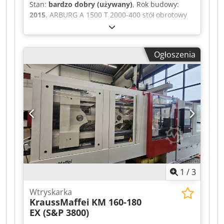
Stan:
bardzo dobry (używany)
, Rok budowy:
2015
, ARBURG A 1500 T 2000-400 stół obrotowy
(29 844 h) (S&P 3792) Rok produkcji: 2015
Przebieg: 29 844 h Średnica ślimaka: 40 mm
Ciśnienie wtrysku: 2000 bar Objętość wtrysku:
Ogłoszenia
201 cm³ Siła zwarcia: 200 t Rozstaw słupów: 1500
mm Minimalna wysokość montażu formy: 400
mm Maksymalny rozstaw płyt: 700 mm Wymiary:
4700 x 2100 x 2600 mm Waga: 11 500 kg
Zasilanie: 22 kW Dwodpfx Aszrwfrja Hea
Średnica stołu 1500 mm, 2-stanowiskowy (180°)
stół obrotowy, 2 wyciągi rdzeni, urządzenie
wydmuchowe, interfejs urządzenia barwiącego,
podgrzewanie formy, cena nowej ok. 250 000 €,
itd. Cena: na zapytanie Osoba kontaktowa: Pan
Ralf Schulz
1
/
3
Wtryskarka
KraussMaffei
KM 160-180
EX (S&P 3800)