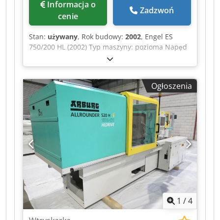
Informacja o
Zadzwoń
cenie
Stan:
używany
, Rok budowy:
2002
, Engel ES
750/200 HL (2002) Typ maszyny: pozioma Napęd
/ zacisk: hydrauliczny Producent: ENGEL Model:
ES 750/200 HL Rok produkcji: 2002 Sterowanie:
CC100 Siła zamykania (uzatváracia sila) : 2 000 kN
Ogłoszenia
= 200 ton Odległość między kolumnami H = 533
mm Odległość między prętami łączącymi V = 457
mm Wielkość ładunku ok. 340 g Dwedjzr U
Hmspfx Aa Hoa
1
/
4