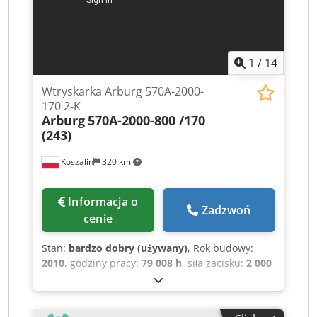
1
/
14
Wtryskarka Arburg 570A-2000-
170 2-K
Arburg
570A-2000-800 /170
(243)
Koszalin
320 km
Informacja o
Zadzwoń
cenie
Stan:
bardzo dobry (używany)
, Rok budowy:
2010
, godziny pracy:
79 008 h
, siła zacisku:
2 000
kN
, średnica śruby:
50 mm
, odstęp między
kolumnami:
570 mm
, pojemność skokowa:
392
cm³
, ciśnienie wtrysku:
2 000 belka
, waga