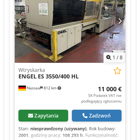
życzenie. Automatyzacja jest zintegrowana,
możliwe, że konieczne będą prace
programistyczne. Na sprzedaż wystawiona jest
używana maszyna pochodząca z likwidowanej
lokalizacji. Dwjdszrd Ugjpfx Aa Hja Sprzedaż
odbywa się z wyłączeniem jakiejkolwiek
odpowiedzialności za wady rzeczowe. Maszyna
nie była sprawdzana, ale do momentu
1
/
8
zakończenia użytkowania była w pełni sprawna.
Wtryskarka
ENGEL
ES 3550/400 HL
11 000 €
Nassau
812 km
SK Podatek VAT nie
podlegający zgłoszeniu
Zapytania
Zadzwoń
Stan:
niesprawdzony (używany)
, Rok budowy:
2001
, godziny pracy:
108 293 h
, Funkcjonalność: