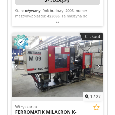
Stan:
używany
, Rok budowy:
2005
, numer
maszyny/pojazdu:
423086
, Ta maszyna do
wtrysku tworzyw sztucznych Ferromatik Milacron
Elektra 110 evolution zostanie wystawiona na
naszej aukcji przemysłowej/aukcji maszyn
Clickout
(aukcja po zakończeniu działalności Wirthwein
Friedberg GmbH – maszyny, materiały
opakowaniowe i inne, licytacja online). Tę i wiele
innych pozycji można znaleźć na naszej
platformie. Dsdpfxjzqyllo Aa Howa
1
/
27
Wtryskarka
FERROMATIK MILACRON
K-