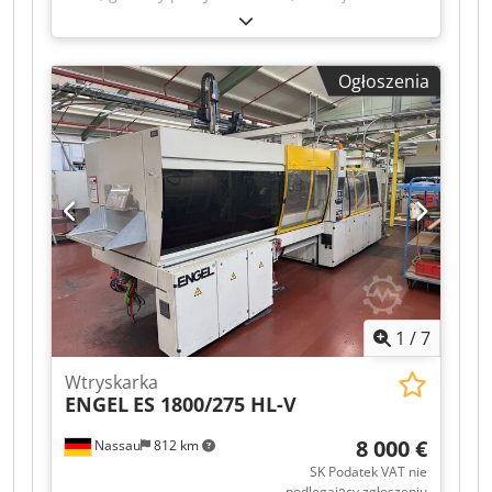
nieprzetestowany
, numer maszyny/pojazdu:
42221
, całkowita długość:
8 000 mm
, całkowita
szerokość:
2 200 mm
, całkowita wysokość:
2 500
Ogłoszenia
mm
, masa całkowita:
21 000 kg
, w zestawie
robot liniowy Dodpfx Aaezrdl Ss Hewa Na
sprzedaż używana maszyna, pochodząca z
likwidacji zakładu. Sprzedaż odbywa się z
wyłączeniem wszelkiej odpowiedzialności za
wady materialne. Maszyna nie była sprawdzana,
ale do momentu likwidacji zakładu była w pełni
sprawna.
1
/
7
Wtryskarka
ENGEL
ES 1800/275 HL-V
8 000 €
Nassau
812 km
SK Podatek VAT nie
podlegający zgłoszeniu