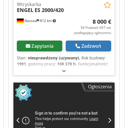
Wtryskarka
ENGEL
ES 2000/420
8 000 €
Nassau
812 km
SK Podatek VAT nie
podlegający zgłoszeniu
Zapytania
Zadzwoń
Stan:
niesprawdzony (używany)
, Rok budowy:
1991
, godziny pracy:
108 378 h
, Funkcjonalność:
nieprzetestowany
, całkowita długość:
8 000 mm
,
całkowita szerokość:
2 200 mm
, całkowita
wysokość:
2 500 mm
, masa całkowita:
20 200 kg
,
Ogłoszenia
Na sprzedaż używana maszyna pochodząca z
likwidacji placu/zakładu. Sprzedaż odbywa się z
wyłączeniem wszelkiej odpowiedzialności za
wady rzeczowe. Maszyna nie była sprawdzana,
ale do samego końca była gotowa do użycia.
Dwodozrczlopfx Aa Hja