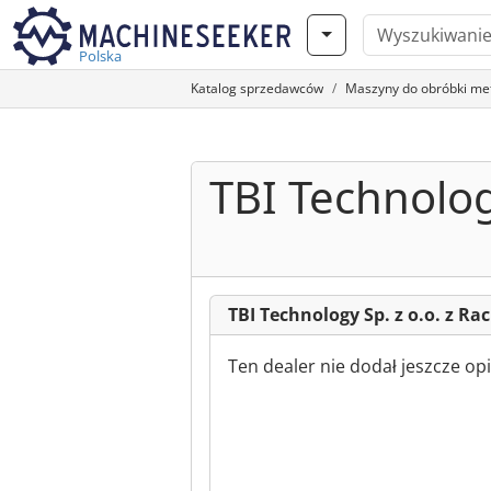
Polska
Katalog sprzedawców
Maszyny do obróbki meta
TBI Technolog
TBI Technology Sp. z o.o. z Ra
Ten dealer nie dodał jeszcze opi