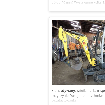
30 do 40 mm) Wystawanie kołka 1
pistolet do wstrzeliwania kołków 
Selekt - System zaopatrzenia w wo
system wodny z ciśnieniem 6 bar 
Woda / Woda + wstrzeliwanie Pote
wtryskiwanej wody Lampka kontrol
Zasilanie: 230V, 1-faza, 50Hz Ho
rozszerzającym do LeimJet w tym
klejowego w zestawie: 1 HoKuTech
75.000 mPas W zestawie dysza koł
Stan:
używany
, Minikoparka Insp
magazynie Dostępne natychmiast 
przetestowania