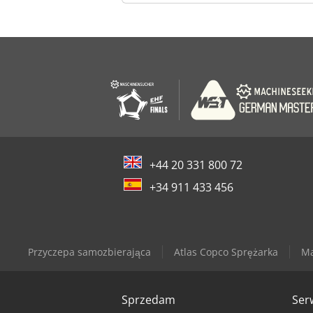
+44 20 331 800 72
+34 911 433 456
Przyczepa samozbierająca
Atlas Copco Sprężarka
Ma
Sprzedam
Ser