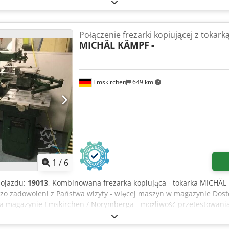
Połączenie frezarki kopiującej z tokark
MICHÄL KÄMPF
-
Emskirchen
649 km
1
/
6
pojazdu:
19013
, Kombinowana frezarka kopiująca - tokarka MICHÄL
zo zadowoleni z Państwa wizyty - więcej maszyn w magazynie Dost
 Na magazynie Emskirchen / Norymberga - możliwość przetestowani