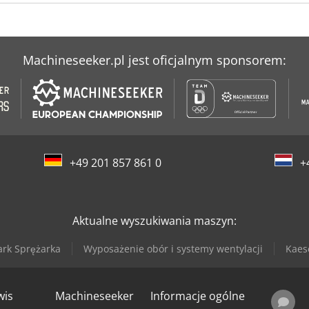
Machineseeker.pl jest oficjalnym sponsorem:
+49 201 857 861 0
+
Aktualne wyszukiwania maszyn:
rk Sprężarka
Wyposażenie obór i systemy wentylacji
Kaes
wis
Machineseeker
Informacje ogólne