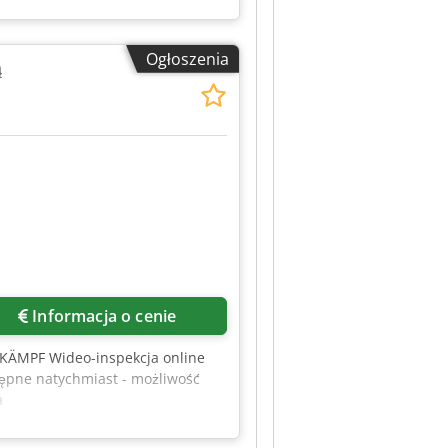
Ogłoszenia
ą
Informacja o cenie
 KÄMPF Wideo-inspekcja online
ępne natychmiast - możliwość
a