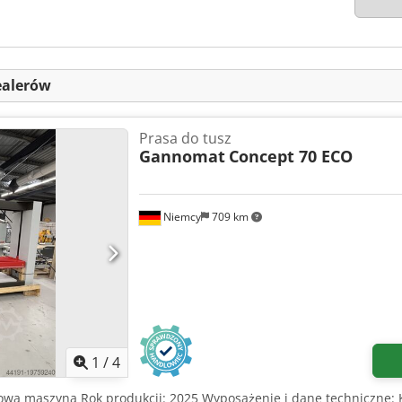
ealerów
Prasa do tusz
Gannomat
Concept 70 ECO
Niemcy
709 km
1
/
4
owa maszyna Rok produkcji: 2025 Wyposażenie i dane techniczne: 