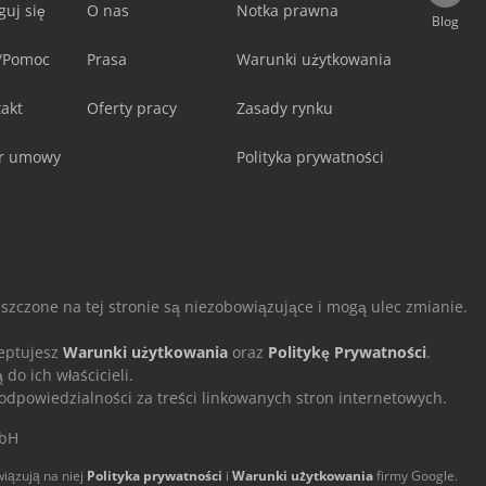
guj się
O nas
Notka prawna
Blog
/Pomoc
Prasa
Warunki użytkowania
akt
Oferty pracy
Zasady rynku
r umowy
Polityka prywatności
eszczone na tej stronie są niezobowiązujące i mogą ulec zmianie.
ceptujesz
Warunki użytkowania
oraz
Politykę Prywatności
.
o ich właścicieli.
powiedzialności za treści linkowanych stron internetowych.
mbH
iązują na niej
Polityka prywatności
i
Warunki użytkowania
firmy Google.