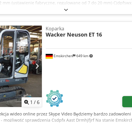
2 mm (ustawienie fabryczne, regulowane od 7 do 20 mm) Cjdpfswx
Podajnik wibracyjny do transportu kołków Kontrola średnicy i długo
dę dla wstępnie klejonych kołków Zbiornik na wodę (zbiornik ze sta
i dyszą natryskową - Sterowanie elektroniczne z: Główny wyłącznik
ncjometr do podawania kołków przez podajnik wibracyjny Potencjom
Koparka
na wskazująca minimalny poziom wody w zbiorniku - Podwozie - Ci
Wacker Neuson
ET 16
KuTech DübelJet z opcją obróbki otworu przeciwległego: 1 sztuka H
 urządzenia do zawieszenia/podłączenia w DübelJet w tym regulow
 | LeimJet Urządzenie dozujące klej do obróbki otworu przeciwleg
Emskirchen
649 km
kowa na Ø 8 mm, dysza ostra Lokalizacja: Flörsheim Dostępność: n
1
/
6
ekcja wideo online przez Skype Video Będziemy bardzo zadowoleni 
- możliwość sprawdzenia Csdpfx Aast Drmhjfjrf Na stanie Emskirc