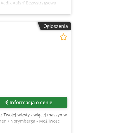
 Aadjx Aafsrf Bezwstrząsowa
ści kołków z systemem Auto-DL-
li nierdzewnej 7,5 l) Zamknięty
 Wł./Wył. Przełącznik programów
Ogłoszenia
etr do regulacji ilości
śnienie powietrza: 6 bar /
oKuTech | DübelJet z zestawem
ane zawieszenie do węża
łego Lepkość do klejów PVAc do
atychmiast
Informacja o cenie
z Twojej wizyty - więcej maszyn w
hen / Norymberga - Możliwość