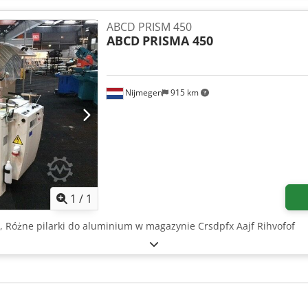
ABCD PRISM 450
ABCD
PRISMA 450
Nijmegen
915 km
Zapytaj o więcej zdjęć
1
/
1
, Różne pilarki do aluminium w magazynie Crsdpfx Aajf Rihvofof