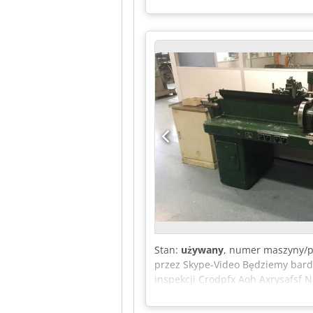
Stan:
używany
, numer maszyny/
przez Skype-Video Będziemy bard
inspekcji Crodpfx Aoh Axrysafsf