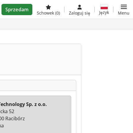
Sprzedam
Język
Schowek
(0)
Zaloguj się
Menu
Technology Sp. z o.o.
cka 52
00 Racibórz
ka