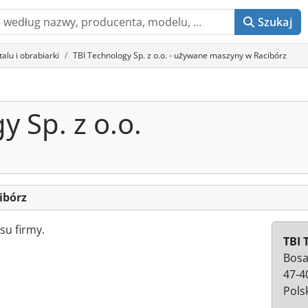
Szukaj
lu i obrabiarki
TBI Technology Sp. z o.o. - używane maszyny w Racibórz
y Sp. z o.o.
cibórz
su firmy.
TBI 
Bosa
47-4
Pols