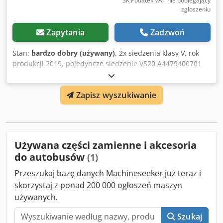
SK Podatek VAT nie podlegający
zgłoszeniu
Zapytania
Zadzwoń
Stan:
bardzo dobry (używany)
, 2x siedzenia klasy V, rok
produkcji 2019, pojedyncze siedzenie VS20 A4479400701
Dkodpfx Ajyk Ulbjqlor
Zapisz wyszukiwanie
Używana części zamienne i akcesoria
do autobusów
(1)
Przeszukaj bazę danych Machineseeker już teraz i
skorzystaj z ponad 200 000 ogłoszeń maszyn
używanych.
Szukaj