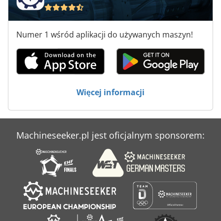
Maszyny Do Szycia Przemysłowe
Maszyny Do Ukosowania
Numer 1 wśród aplikacji do używanych maszyn!
Maszyny Do Wycinania
Narzędzia Do Drewna
Sprzęt Do Spawania
Więcej informacji
Urządzenia Do Odsysania
Machineseeker.pl jest oficjalnym sponsorem: