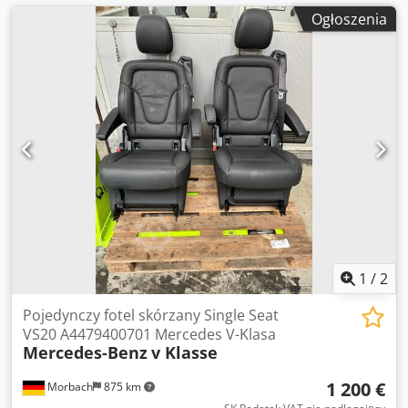
Ogłoszenia
1
/
2
Pojedynczy fotel skórzany Single Seat
VS20 A4479400701 Mercedes V-Klasa
Mercedes-Benz
v Klasse
1 200 €
Morbach
875 km