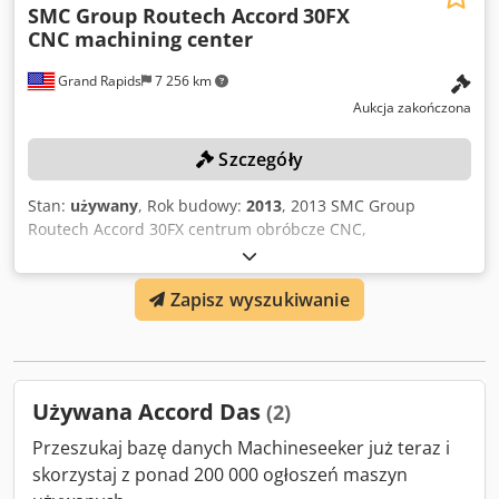
SMC Group Routech Accord
30FX
CNC machining center
Grand Rapids
7 256 km
Aukcja zakończona
Szczegóły
Stan:
używany
, Rok budowy:
2013
, 2013 SMC Group
Routech Accord 30FX centrum obróbcze CNC,
wysokowydajny wielofunkcyjny stół roboczy, 400V, 3 fazy,
oś X 6350 mm, oś Y 1640 mm, podwójne głowice obróbcze,
Zapisz wyszukiwanie
prędkość obrotowa 6-18 000 obr./min, zintegrowany szybki
zmieniacz narzędzi na 12 pozycji, szybki zmieniacz
narzędzi z tyłu na 16 pozycji, stół roboczy, podpory i
prowadnice, konstrukcja bramowa, wyposażone w
sterowanie CNC SMC Group z pilotem zdalnego
Używana Accord Das
(2)
sterowania, zasilanie 480V, 3 fazy, pompa próżniowa
Becker, model 271407, łopatkowa, oraz (1) chłodnica Texa,
Przeszukaj bazę danych Machineseeker już teraz i
model SAW50RBSBCC000, z transformatorem. Nabywca
skorzystaj z ponad 200 000 ogłoszeń maszyn
odpowiedzialny za demontaż i odbiór. Dkjdpfxexdc T So