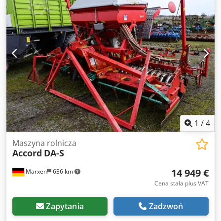
1
/
4
Maszyna rolnicza
Accord
DA-S
14 949 €
Marxen
636 km
Cena stała plus VAT
Zapytania
Zadzwoń