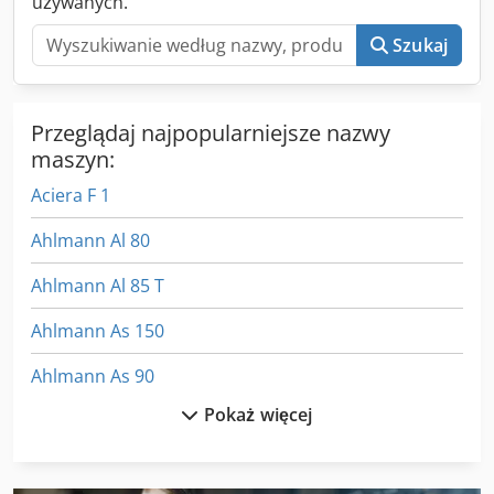
używanych.
Am Dsr
Szukaj
Przeglądaj najpopularniejsze nazwy
maszyn:
Aciera F 1
Ahlmann Al 80
Ahlmann Al 85 T
Ahlmann As 150
Ahlmann As 90
Pokaż więcej
Ahlmann Az 10
Ahlmann Az 14