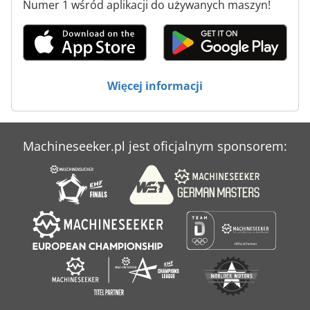
Numer 1 wśród aplikacji do używanych maszyn!
Maszyny Do Wycinania
Maszyny Na Zamówienie
Mccormick Cx 105
Więcej informacji
Mccormick Cx 95
Mccormick Mc 115
Machineseeker.pl jest oficjalnym sponsorem:
Ppl
Scm Accord 25 Fx