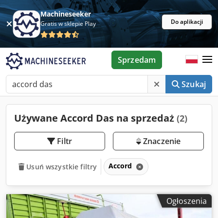
Machineseeker
Do aplikacji
Gratis w sklepie Play
Sprzedam
Szukaj
Używane Accord Das na sprzedaż
(2)
Filtr
Znaczenie
Accord
Usuń wszystkie filtry
Ogłoszenia