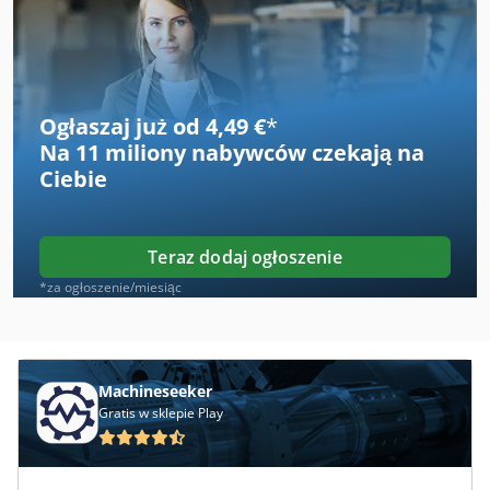
Automat
Hatz Diesel
Kondia Fv 1
Ogłaszaj już od 4,49 €
*
Na
11 miliony nabywców
czekają na
Kverneland Cld
Ciebie
Maszyna Do Jastrychu
Maszyna Do Lodów
Teraz dodaj ogłoszenie
Maszyny Do Drewna
*za ogłoszenie/miesiąc
Maszyny Do Honowania
Maszyny Do Oklejania
Machineseeker
Gratis w sklepie Play
Maszyny Do Paznokci
Maszyny Do Spawania