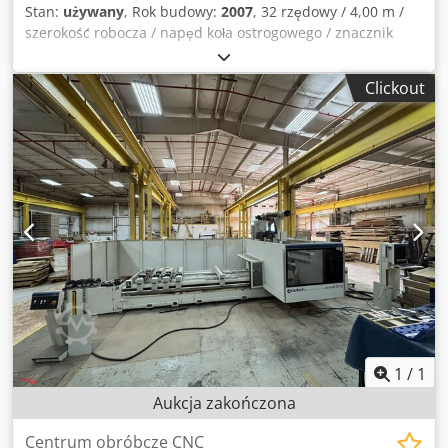
Stan:
używany
, Rok budowy:
2007
, 32 rzędowy / 4,00 m /
szerokość robocza / napęd koła ostrogowego / znacznik
śladu / redlice ciągnione / bronowanie dokładnościowe /
wyposażenie dodatkowe: / brona wirnikowa Kverneland NG
Clickout
25/400 / z wałem Flexiwalze / Dkodpeqrrttefx Am Dsr
1
/
1
Aukcja zakończona
Centrum obróbcze CNC