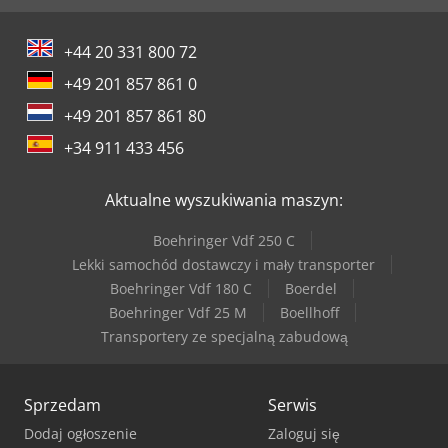
+44 20 331 800 72
+49 201 857 861 0
+49 201 857 861 80
+34 911 433 456
Aktualne wyszukiwania maszyn:
Boehringer Vdf 250 C
Lekki samochód dostawczy i mały transporter
Boehringer Vdf 180 C
Boerdel
Boehringer Vdf 25 M
Boellhoff
Transportery ze specjalną zabudową
Sprzedam
Serwis
Dodaj ogłoszenie
Zaloguj się