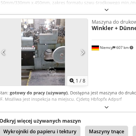
150mm/330mm x 450mm, zakres formatu szwu środkowego min./
450mm, zakres gramatury papieru: 70g- 165g/m², wydajność produk
próżniową i pompę powietrza nadmuchowego. Dostępna dokumentacj
Maszyna do drukow
miejscu. Cedpfxevva Hqo Adporf
Winkler + Dünn
Niemcy
607 km
1
/
8
Stan:
gotowy do pracy (używany)
, Dostępna jest maszyna do druk
FF. Możliwa jest inspekcja na miejscu. Cjdetq Hbfopfx Adpsrf
Odkryj więcej używanych maszyn
Wykrojniki do papieru i tektury
Maszyny tnące