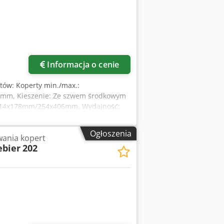
Informacja o cenie
atów: Koperty min./max.:
mm, Kieszenie: Ze szwem środkowym
114x178mm/254x406mm. Wydajność:
ksowe: 400/min. Dostępna
 Usporf
Ogłoszenia
ania kopert
ebier
202