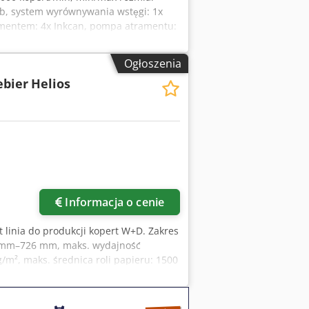
b, system wyrównywania wstęgi: 1x
tramentem: 4x Inkcan, pompa atramentu:
papier samoprzylepny. W tym górny i
owe i dekstrynowe, suszenie w
Ogłoszenia
x Adperf
ebier
Helios
Zapytaj o więcej zdjęć
Informacja o cenie
t linia do produkcji kopert W+D. Zakres
4 mm–726 mm, maks. wydajność
/m², maks. średnica roli papieru: 1500
 okienkowej: 30 mm–490 mm, zakres
acja dostępna. Możliwość obejrzenia