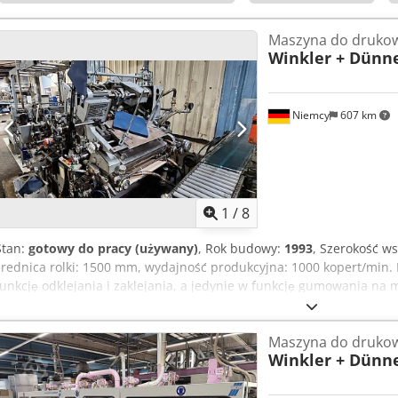
Maszyna do drukow
Winkler + Dünn
Niemcy
607 km
1
/
8
Stan:
gotowy do pracy (używany)
, Rok budowy:
1993
, Szerokość w
średnica rolki: 1500 mm, wydajność produkcyjna: 1000 kopert/min.
funkcję odklejania i zaklejania, a jedynie w funkcję gumowania na 
Maszyna może ciąć i dziurkować koperty z okienkami. Dostępna do
miejscu. Codpfx Adsuqndieperf
Maszyna do drukow
Winkler + Dünn