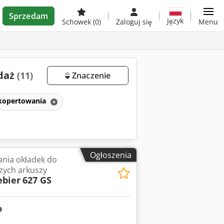
Sprzedam
Język
Schowek
(0)
Zaloguj się
Menu
edaż
(11)
Znaczenie
kopertowania
Ogłoszenia
nia okładek do
zych arkuszy
ebier
627 GS