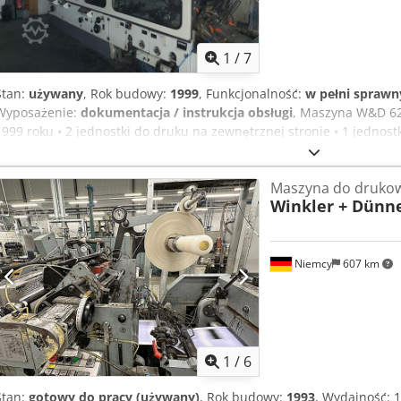
1
/
7
Stan:
używany
, Rok budowy:
1999
, Funkcjonalność:
w pełni sprawn
Wyposażenie:
dokumentacja / instrukcja obsługi
, Maszyna W&D 62
1999 roku • 2 jednostki do druku na zewnętrznej stronie • 1 jednos
Klejenie/Samoprzylepne/Klejenie na gorąco • Sekcja bocznych klap
• 1 sekcja okienkowa • Układy sterowania napędem zmodernizowane
Maszyna do drukow
REXROTH przez W&D • Najmniejszy rozmiar produktu: 83 x 120 mm •
Winkler + Dünn
330 mm • Stacja do składania i odcinania • Maksymalna wydajność: 5
Niemcy
607 km
1
/
6
Stan:
gotowy do pracy (używany)
, Rok budowy:
1993
, Wydajność: 