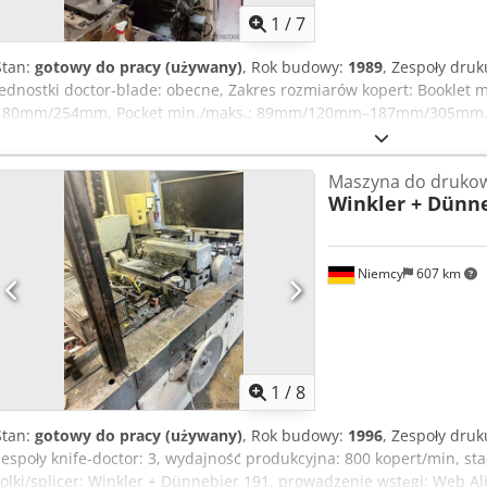
1
/
7
Stan:
gotowy do pracy (używany)
, Rok budowy:
1989
, Zespoły dru
jednostki doctor-blade: obecne, Zakres rozmiarów kopert: Bookle
180mm/254mm, Pocket min./maks.: 89mm/120mm–187mm/305mm. 
wizja lokalna. Csdoxbrxlopfx Adperf
Maszyna do drukow
Winkler + Dünn
Niemcy
607 km
1
/
8
Stan:
gotowy do pracy (używany)
, Rok budowy:
1996
, Zespoły dru
zespoły knife-doctor: 3, wydajność produkcyjna: 800 kopert/min, st
rolki/splicer: Winkler + Dünnebier 191, prowadzenie wstęgi: Web 