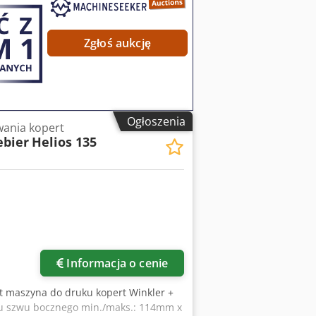
Zgłoś aukcję
Ogłoszenia
ania kopert
ebier
Helios 135
ięcej zdjęć
Informacja o cenie
st maszyna do druku kopert Winkler +
tu szwu bocznego min./maks.: 114mm x