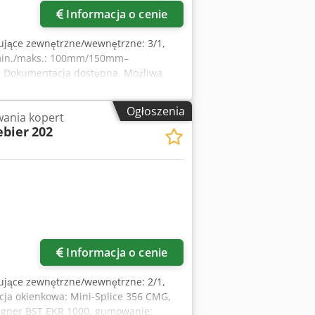
Informacja o cenie
kujące zewnętrzne/wewnętrzne: 3/1,
t min./maks.: 100mm/150mm–
Dokumentacja dostępna. Możliwa
Ogłoszenia
ania kopert
ebier
202
Informacja o cenie
kujące zewnętrzne/wewnętrzne: 2/1,
acja okienkowa: Mini-Splice 356 CMG,
Aligner BST EKR 1000, gumowanie: