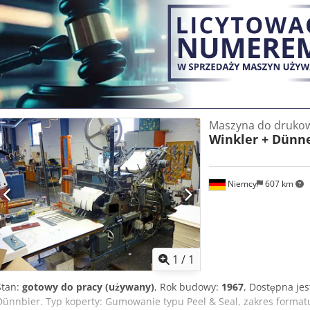
Maszyna do drukow
Winkler + Dünn
Niemcy
607 km
Zapytaj o w
1
/
1
Stan:
gotowy do pracy (używany)
, Rok budowy:
1967
, Dostępna je
Dünnbier. Typ koperty: Gumowanie typu Peel & Seal, zakres forma