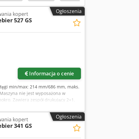
Ogłoszenia
ania kopert
ebier
527 GS
Informacja o cenie
stęgi min/max: 214 mm/686 mm, maks.
 Maszyna nie jest wyposażona w
mokro. Zawiera zespół drukujący 2+1.
kumentacja. Możliwa inspekcja na
Ogłoszenia
ania kopert
ebier
341 GS