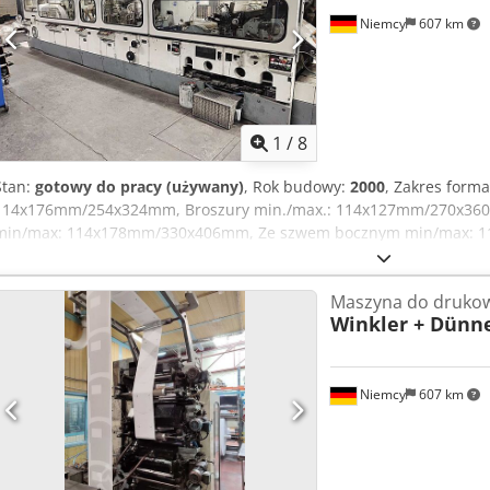
Niemcy
607 km
1
/
8
Stan:
gotowy do pracy (używany)
, Rok budowy:
2000
, Zakres form
114x176mm/254x324mm, Broszury min./max.: 114x127mm/270x360
min/max: 114x178mm/330x406mm, Ze szwem bocznym min/max: 
Dekstryna lub obieranie i uszczelnianie: 600/min, gumowanie late
dokumentacja. Możliwa jest inspekcja na miejscu. Codpfx Adjv Rp R
Maszyna do drukow
Winkler + Dünn
Niemcy
607 km