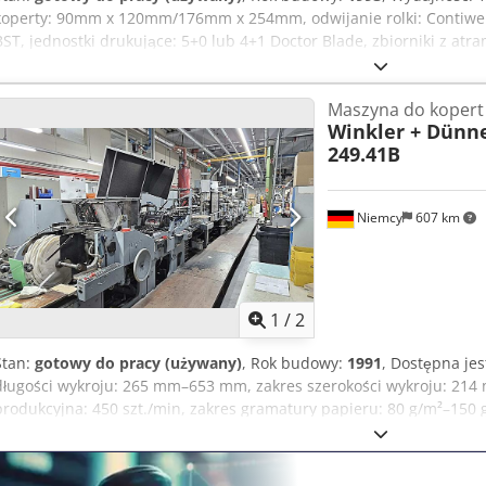
koperty: 90mm x 120mm/176mm x 254mm, odwijanie rolki: Contiwe
BST, jednostki drukujące: 5+0 lub 4+1 Doctor Blade, zbiorniki z a
4x Pneumatic, jednostka okienkowa: tradycyjne noże dziurkujące i 
dolny rysik, jednostka smarowania czasowego, uszczelnianie lateks
Maszyna do kopert
podczerwieni, elektroniczny licznik i monitorowanie. Codpetqnuxef
Winkler + Dünn
249.41B
Niemcy
607 km
1
/
2
Stan:
gotowy do pracy (używany)
, Rok budowy:
1991
, Dostępna jes
długości wykroju: 265 mm–653 mm, zakres szerokości wykroju: 21
produkcyjna: 450 szt./min, zakres gramatury papieru: 80 g/m²–150 g
mm, maks. szerokość roli papieru: 686 mm, zakres szerokości roli
długości wykroju materiału okienkowego: 55 mm–280 mm. Dokument
na miejscu. Crjdpoyyy Nljfx Adpjf