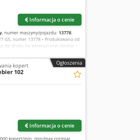
Informacja o cenie
y
, numer maszyny/pojazdu:
13778
,
7 GS, numer 13778 • Produkowana od
tka do druku na wewnętrznej stronie •
ek zewnętrznych Crjdpfxjzlh Nbs Adpsf
 do systemu Indra Drive firmy Bosch
Ogłoszenia
ania kopert
 Największy rozmiar produktu: 185 x
ebier
102
00 cykli
Informacja o cenie
1000 kopert/min, min/max rozmiar