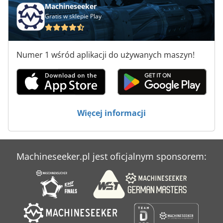
Maszyny Do Piaskowania
Machineseeker
Gratis w sklepie Play
Maszyny Do Polerowania
Maszyny Do Powlekania
Numer 1 wśród aplikacji do używanych maszyn!
Maszyny Do Spawania
Maszyny Do Szycia Przemysłowe
Maszyny Do Ukosowania
Więcej informacji
Maszyny Do Wycinania
Machineseeker.pl jest oficjalnym sponsorem: