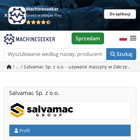
Machineseeker
Do aplikacji
Gratis w sklepie Play
Sprzedam
Szukaj
/ ... / Salvamac Sp. z o.o. - używane maszyny w Zakrzewo
Salvamac Sp. z o.o.
Profil