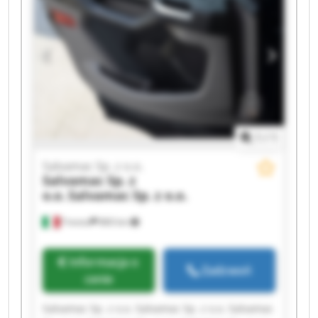
Sp. z o.o. Salvamac Sp. z o.o. Salvamac Sp. z o.o.
1
/
1
Salvamac Sp. z o.o.
Salvamac Sp. z
o.o.
Salvamac Sp. z o.o.
Treviso
860 km
Informacja o
Zadzwoń
cenie
Salvamac Sp. z o.o. Salvamac Sp. z o.o. Salvamac