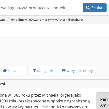
Szukaj
ewna
Jöma GmbH - używane maszyny w Achern-Gamshurst
Zapytanie
Kategorie
Wszystkie oferty
rst
na w 1985 roku przez Michaela Jörgera jako
Pan 
1990 roku przekształcona w spółkę z ograniczoną
Am R
to właściwy partner, jeśli chodzi o maszyny do