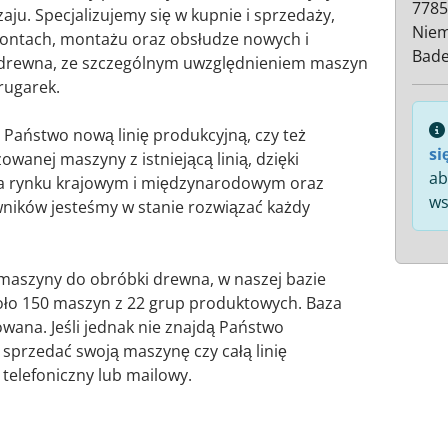
7785
ju. Specjalizujemy się w kupnie i sprzedaży,
Nie
ontach, montażu oraz obsłudze nowych i
Bad
drewna, ze szczególnym uwzględnieniem maszyn
rugarek.
ą Państwo nową linię produkcyjną, czy też
si
wanej maszyny z istniejącą linią, dzięki
ab
na rynku krajowym i międzynarodowym oraz
ws
ników jesteśmy w stanie rozwiązać każdy
 maszyny do obróbki drewna, w naszej bazie
oło 150 maszyn z 22 grup produktowych. Baza
owana. Jeśli jednak nie znajdą Państwo
sprzedać swoją maszynę czy całą linię
telefoniczny lub mailowy.