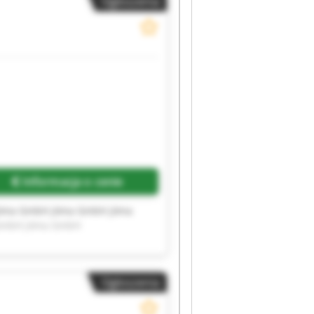
Ogłoszenia
Informacja o cenie
öma GmbH jöma GmbH jöma
GmbH jöma GmbH
Ogłoszenia