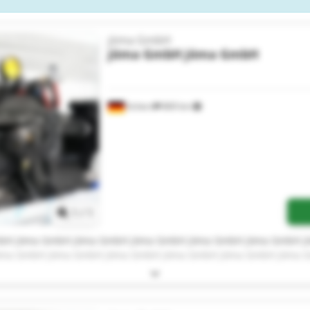
jöma GmbH
jöma GmbH
jöma GmbH
Achern
869 km
Zapytaj o więcej zdjęć
1
/
1
bH jöma GmbH jöma GmbH jöma GmbH jöma GmbH jöma GmbH j
öma GmbH jöma GmbH jöma GmbH jöma GmbH jöma GmbH jöma 