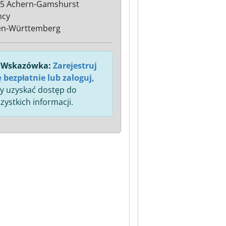
5 Achern-Gamshurst
mcy
en-Württemberg
Wskazówka:
Zarejestruj
ę bezpłatnie lub zaloguj,
y uzyskać dostęp do
zystkich informacji.