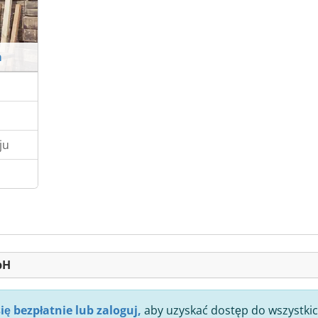
a
ju
bH
się bezpłatnie lub zaloguj,
aby uzyskać dostęp do wszystkic