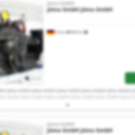
jöma GmbH
jöma GmbH
jöma GmbH
Achern
869 km
Zapytaj o więcej zdjęć
1
/
1
bH jöma GmbH jöma GmbH jöma GmbH jöma GmbH jöma GmbH j
öma GmbH jöma GmbH jöma GmbH jöma GmbH jöma GmbH jöma 
jöma GmbH
jöma GmbH
jöma GmbH