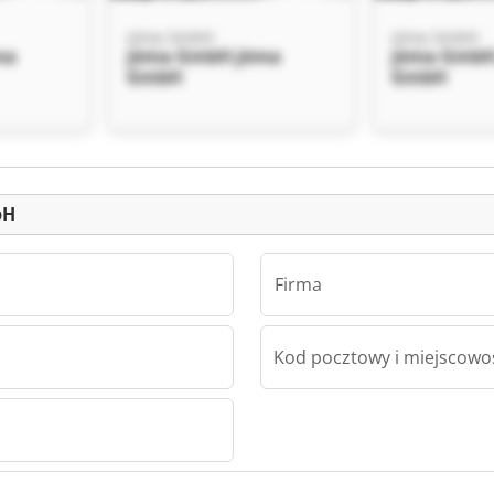
jöma GmbH
jöma GmbH
ma
jöma GmbH jöma
jöma GmbH
GmbH
GmbH
Ogłoszenia
bH
Firma
Kod pocztowy i miejscowo
ma