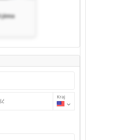
 jöma
Kraj
ść