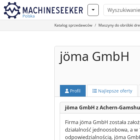
Polska
Katalog sprzedawców
Maszyny do obróbki dr
jöma GmbH
Profil
Najlepsze oferty
jöma GmbH z Achern-Gamshu
Firma jöma GmbH została założo
działalność jednoosobowa, a w 
odpowiedzialnością. jöma GmbH 