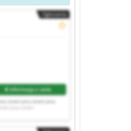
Ogłoszenia
Informacja o cenie
öma GmbH jöma GmbH jöma
GmbH jöma GmbH