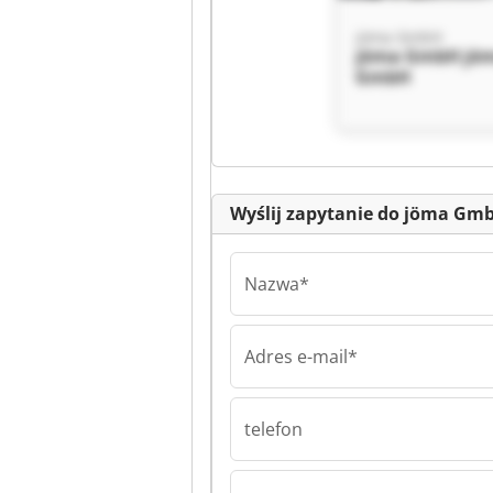
jöma GmbH
jöma GmbH jö
GmbH
Wyślij zapytanie do jöma Gm
Nazwa*
Adres e-mail*
jöma GmbH
jöma GmbH jö
GmbH
telefon