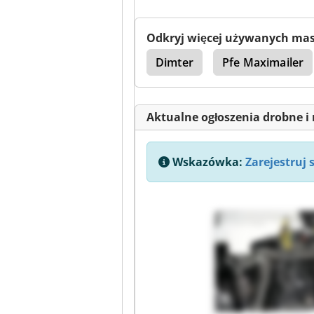
Odkryj więcej używanych ma
iemens Część Zamienna
Dimter
Pfe Maximailer
Aktualne ogłoszenia drobne i 
Wskazówka:
Zarejestruj 