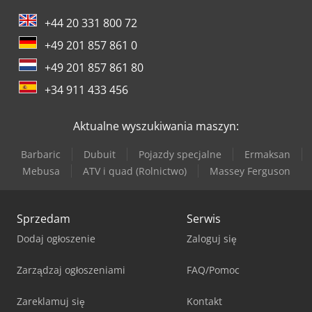
+44 20 331 800 72
+49 201 857 861 0
+49 201 857 861 80
+34 911 433 456
Aktualne wyszukiwania maszyn:
Barbaric
Dubuit
Pojazdy specjalne
Ermaksan
Mebusa
ATV i quad (Rolnictwo)
Massey Ferguson
Sprzedam
Serwis
Dodaj ogłoszenie
Zaloguj się
Zarządzaj ogłoszeniami
FAQ/Pomoc
Zareklamuj się
Kontakt