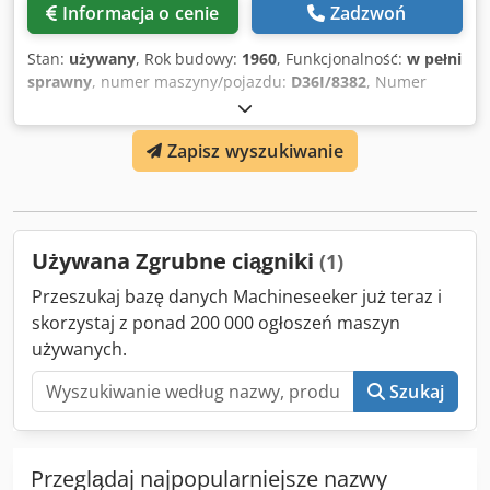
Informacja o cenie
Zadzwoń
Stan:
używany
, Rok budowy:
1960
, Funkcjonalność:
w pełni
sprawny
, numer maszyny/pojazdu:
D36I/8382
, Numer
oferenta: D36I/8382 Rodzaj maszyny: Ciągarki zgrubne
Producent : MALMEDIE Typ: EH10 Rok produkcji: 1960
Zapisz wyszukiwanie
Średnica wlotu: 10-32 mm Ilość ciągów: 1 Średnica
podkłądki: 900 mm Średnica podkłądki: Dcjdexfu S Aspfx
Ah Usk Gdzie znajduje się urządzenie: W Niemczech
Używana Zgrubne ciągniki
(1)
Przeszukaj bazę danych Machineseeker już teraz i
skorzystaj z ponad 200 000 ogłoszeń maszyn
używanych.
Szukaj
Przeglądaj najpopularniejsze nazwy