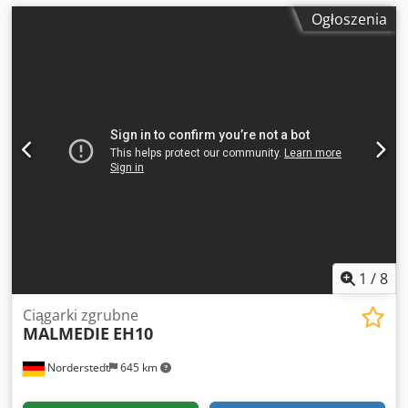
Ogłoszenia
1
/
8
Ciągarki zgrubne
MALMEDIE
EH10
Norderstedt
645 km