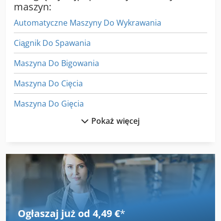
maszyn:
Automatyczne Maszyny Do Wykrawania
Ciągnik Do Spawania
Maszyna Do Bigowania
Maszyna Do Cięcia
Maszyna Do Gięcia
Pokaż więcej
Maszyna Do Gięcia Obrotowe
Maszyna Do Rozciągania
Maszyna Do Rozdrabniania
Maszyna Do Worków
Maszyny Do Czyszczenia
Ogłaszaj już od 4,49 €
*