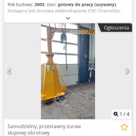
Napięcie wejściowe: 200 – 460 V / napięcie robocze 24 V DC
Rok budowy:
2003
, stan:
gotowy do pracy (używany)
,
Sterowanie LNS zaprogramowane na SIEMENS STEP 7 PLC
Dostępna jest drutowa elektrodrążarka CNC Charmilles.
Elastyczny pulpit sterowniczy z dużym ekranem Intuicyjna
Przejazdy X/Y/Z: 340mm/220mm/220mm, przejazdy U/V:
obsługa za pomocą symboli graficznych, ułatwiająca
350mm/220mm, maks. kąt stożka: +/-30°, maks. wysokość
ustawienia i eksploatację Dedsynbd Ejpfx Appekr Pokrywa
Ogłoszenia
stożka: 220mm, maks. wymiary obrabianego detalu X/Y/Z:
urządzenia z dwoma oknami z plexi
1100mm/550mm/220mm, maks. waga detalu: 750kg,
wymiary stołu X/Y: 680mm/450mm. Wymiary maszyny
X/Y/Z: 2050mm/2050mm/2000mm, waga: ok. 3250kg, liczba
godzin pracy: 97916h. Dokumentacja dostępna. Możliwa
wizytacja na miejscu. Dksdpfxjy R Dtce Appjr
1
/
4
Samodzielny, przestawny żuraw
słupowy obrotowy