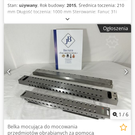
Stan:
używany
, Rok budowy:
2015
, Średnica toczenia: 210
mm Długość toczenia: 1000 mm Sterowanie: Fanuc 31i
Maks. prędkość obrotowa: 5 000 min⁻¹ Moc napędu –
wrzeciono główne: 15 kW Maks. moment obrotowy: 476 Nm
Ogłoszenia
Przelot pręta: 65 mm Oś x: 250 mm Oś z: 1050 mm Oś x2:
150 mm Oś z2: 1030 mm Godziny wrzeciona: ok. 700 h
Djdpfx Aoxq R Evsppjkr Wyposażenie: Podtrzymka,
transporter wiórów Naszym zdaniem maszyna znajduje się
w bardzo dobrym stanie używanym i może zostać
obejrzana pod napięciem po wcześniejszym umówieniu
się. Wyposażenie, widoczne narzędzia oraz uchwyty
wchodzą w zakres dostawy wyłącznie wtedy, gdy zostanie
to zaznaczone w informacjach dodatkowych. Zmiany i
pomyłki w danych technicznych oraz sprzedaż pośrednia
zastrzeżone!
1
/
6
Belka mocująca do mocowania
przedmiotów obrabianych za pomocą