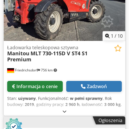
1
/
10
Ładowarka teleskopowa sztywna
Manitou
MLT 730-115D V ST4 S1
Premium
Friedrichsdorf
756 km
Informacja o cenie
Zadzwoń
Stan:
używany
, Funkcjonalność:
w pełni sprawny
, Rok
budowy:
2019
, godziny pracy:
2 960 h
, ładowność:
3 000 kg
,
wysokość podnoszenia:
7 000 mm
, rodzaj paliwa:
diesel
,
typ masztu:
teleskopowy
, wysokość konstrukcyjna:
2 140
Ogłoszenia
mm
, moc:
85 kW (115,57 KM)
, długość wideł:
1 200 mm
,
masa własna:
6 640 kg
, całkowita długość:
4 780 mm
, typ