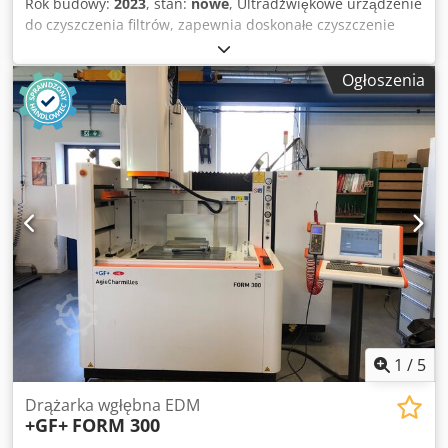
Rok budowy:
2023
, stan:
nowe
, Ultradźwiękowe urządzenie
do czyszczenia filtrów, zapewnia doskonałe czyszczenie
każdego rodzaju filtrów. Najłatwiejsza, najbezpieczniejsza i
najszybsza metoda czyszczenia filtrów. Konstrukcja
Ogłoszenia
dostosowana do pojemności zbiornika i wielkości kosza.
Zbudowany z AISI 304 stali nierdzewnej (AISI 316 jest
również dostępny na życzenie) Timer dla mocy
ultradźwięków. Automatyczne lub ręczne napełnianie /
opróżnianie cieczy Elektryczne ogrzewanie z opornikami.
Moc ultradźwiękowa 28 Khz. Dsdpfsd Izzzjx Appekr
Dostępnych jest wiele dodatków i opcji. Ultradźwiękowe
urządzenie do czyszczenia filtrów Zapraszamy do kontaktu
z nami w celu uzyskania innych szczegółów.
1
/
5
Drążarka wgłębna EDM
+GF+
FORM 300