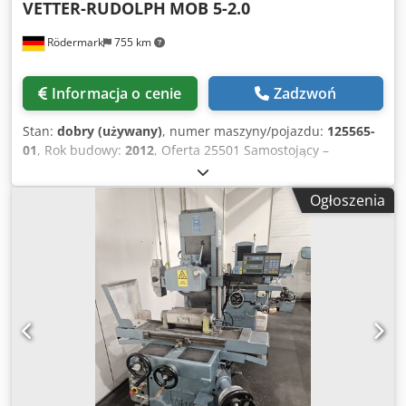
VETTER-RUDOLPH
MOB 5-2.0
Rödermark
755 km
Informacja o cenie
Zadzwoń
Stan:
dobry (używany)
, numer maszyny/pojazdu:
125565-
01
, Rok budowy:
2012
, Oferta 25501 Samostojący –
przestawny / mobilny – żuraw słupowy obrotowy Dane
techniczne (orientacyjne): Dksdpsyf A Rbsfx Apper -
Ogłoszenia
Udźwig: 500 kg - Elektryczny wciągnik łańcuchowy DEMAG
DC – ComA 5, rok produkcji 2020 - Prędkości podnoszenia:
4,5 + 1,1 m/min - Wysięg: ok. 2000 mm - Belka jezdna: IPE
180 - Wysokość haka: ok. 2400 mm - Promień obrotu: 360° -
Wózek jezdny pod podstawą do przemieszczania całego
żurawia - Całkowita wysokość: ok. 3100 mm - Powierzchnia
podstawy słupa / podstawy: ok. 1050 x 1050 mm - Całkowita
długość: ok. 2600 mm - Wymiary z wózkiem jezdnym: ok.
1400 x 1050 mm - Masa całkowita: ok. 3500 kg