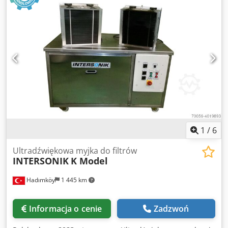
napędu:
Diesel
, szerokość konstrukcji:
2 060 mm
,
Teleskopowy wózek widłowy stały Punkt ciężkości ładunku:
500 Typ masztu: teleskopowy Skrzynia biegów: Wandler M-
Varioshift Klasa prędkości: 20 Stan: gotowy do pracy i w
pełni sprawny Stan techniczny: normalny Typ opon
przednich: pneumatyczne Rozmiar opon przednich: 405/70
R20 Stan opon przednich: 60 - 80% Typ opon tylnych:
pneumatyczne Rozmiar opon tylnych: 405/70 R20 Dkedpfx
Apeytytpsper Stan opon tylnych: 60 - 80% 3. zawór, światła
robocze tylne, światła robocze przednie, ogrzewanie, pełna
kabina, klimatyzacja, certyfikat CE, lusterko zewnętrzne,
opcjonalnie z łyżką.
1
/
6
Ultradźwiękowa myjka do filtrów
INTERSONIK
K Model
Hadımköy
1 445 km
Informacja o cenie
Zadzwoń