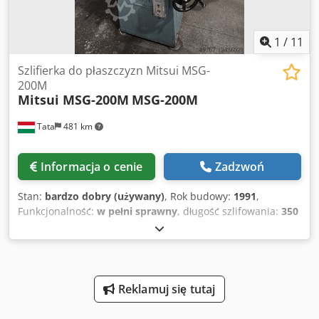
1
/
11
Szlifierka do płaszczyzn Mitsui MSG-
200M
Mitsui MSG-200M
MSG-200M
Tata
481 km
Informacja o cenie
Zadzwoń
Stan:
bardzo dobry (używany)
, Rok budowy:
1991
,
Funkcjonalność:
w pełni sprawny
, długość szlifowania:
350
mm
, szerokość szlifowania:
160 mm
, rodzaj prądu
wejściowego:
trójfazowy
, masa całkowita:
740 kg
, prędkość
obrotowa (maks.):
2 900 obr./min
, moc:
1 kW (1,36 KM)
,
napięcie wejściowe:
200 V
, średnica tarczy:
250 mm
,
Wyposażenie:
dokumentacja / instrukcja obsługi
,
Reklamuj się tutaj
Producent: Mitsui MGG CO.LTD Typ: MSG-200M Rok
produkcji: 1991-4 Maksymalna szerokość szlifowania: 160