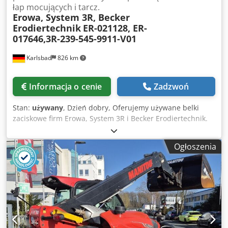
łap mocujących i tarcz.
Erowa, System 3R, Becker
Erodiertechnik
ER-021128, ER-
017646,3R-239-545-9911-V01
Karlsbad
826 km
Informacja o cenie
Zadzwoń
Stan:
używany
, Dzień dobry, Oferujemy używane belki
zaciskowe firm Erowa, System 3R i Becker Erodiertechnik.
Dkodpfetk N E Aox Apper Te belki zaciskowe nadają się do
erozji drutu. Dostępne są następujące części: ER-017646
Ogłoszenia
ER-017647 ER-017648 ER-021128 ER-021127 System 3R 3R-
239-545-9911-V01 Technologia erozji Becker SB430-SB680
Urządzenia mocujące noszą ślady zużycia i są w bardzo
dobrym stanie technicznym. Możliwy również odbiór
indywidualny. Dostępne są części zamienne i akcesoria.
Masz jakieś pytania? Jesteśmy do Państwa dyspozycji.