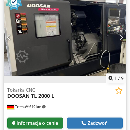
1
/
9
Tokarka CNC
DOOSAN
TL 2000 L
Trittau
619 km
Informacja o cenie
Zadzwoń